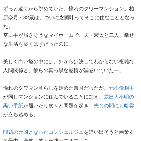
ずっと遠くから眺めていた、憧れのタワーマンション。柏
原奈月・32歳は、ついに念願叶ってそこに住むこととなっ
た。
空に手が届きそうなマイホームで、夫・宏太と二人、幸せ
な生活を築くはずだったのに。
美しく白い塔の中には、外からは決してわからない複雑な
人間関係と、彼らの真っ黒な感情が渦巻いていたー。
憧れのタワマン暮らしを始めた奈月だったが、
元不倫相手
が同じマンションに住んでいることに加え、
差出人不明の
黒い手紙
が届いたり次々と問題が起き、
夫との間にも暗雲
が立ち込める。
問題の元凶となったコンシェルジュ
を追い出そうと画策す
る最中、突然、隣人が訪ねてきて…？