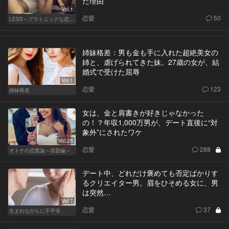
た理由
Vol.1
恋愛
50
LESS～プラトニックな恋人～
姉妹格差：男も金も手に入れた超絶美女の
姉と、虐げられてきた妹。27歳の女が、結
婚式で受けた屈辱
Vol.1
恋愛
123
姉妹格差
女は、金と肩書きが好きじゃなかった
の！？年収1,000万男が、デート直後に“対
象外”にされたワケ
Vol.25
恋愛
288
オトナの恋愛論～宿題編～
デート中、どれだけ褒めても否定ばかりす
るクリエイター男。眉をひそめる女に、男
は突然…
Vol.7
恋愛
37
生まれながらに不平等