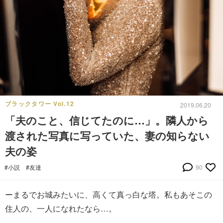
ブラックタワー Vol.12
2019.06.20
「夫のこと、信じてたのに…」。隣人から
渡された写真に写っていた、妻の知らない
夫の姿
#小説
#友達
90
ーまるでお城みたいに、高くて真っ白な塔。私もあそこの
住人の、一人になれたなら…。