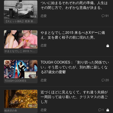
ついに始まるそれぞれの死の準備。人生は
その閉じ方で、わずかな意義が決まる。
恋愛
91
Vol.5
【大ヒット御礼】煮沸 第二章
やまとなでしこ2015 来るべきXデーに備
え、女を磨く桜子の前に現れた男。
恋愛
Vol.8
やまとなでしこ 2015 〜極上の結婚〜
TOUGH COOKIES：「割り切った関係でい
い」そう思っていたが、別れ際に寂しくな
る27歳女の憂鬱
Vol.1
恋愛
20
TOUGH COOKIES
近づくほどに見えなくて。すれ違う夫婦が
一周回って辿り着いた、クリスマスの過ご
し方
Vol.11
恋愛
1
軽井沢の冬