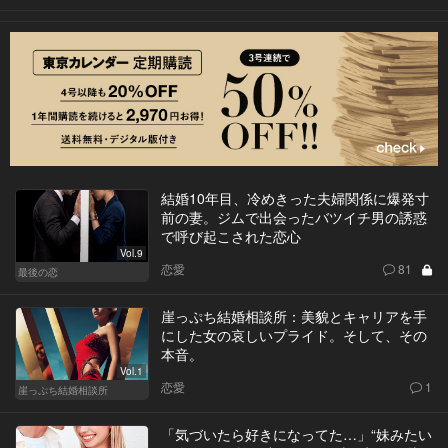
結婚10年目、冷めきった夫婦関係に爆発寸
前の妻。ジムで出会ったバツイチ男の誘惑
で呼び起こされた恋心
Vol.9
恋愛
81
最後の恋
崖っぷち結婚相談所：美貌とキャリアを手
にした女の哀しいプライド。そして、その
本音。
Vol.1
恋愛
1
崖っぷち結婚相談所
「気づいたら好きになってた…」“妹みたい