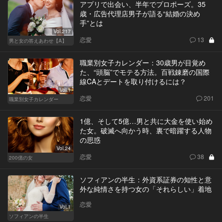
アプリで出会い、半年でプロポーズ。35
歳・広告代理店男子が語る“結婚の決め
手”とは
Vol.217
恋愛
13
男と女の答えあわせ【A】
職業別女子カレンダー：30歳男が目覚め
た、“頭脳”でモテる方法。百戦錬磨の国際
線CAとデートを取り付けるには？
Vol.1
恋愛
201
職業別女子カレンダー
1億、そして5億…男と共に大金を使い始め
た女。破滅へ向かう時、裏で暗躍する人物
の思惑
Vol.24
恋愛
38
200億の女
ソフィアンの半生：外資系証券の知性と意
外な純情さを持つ女の「それらしい」着地
恋愛
Vol.1
ソフィアンの半生