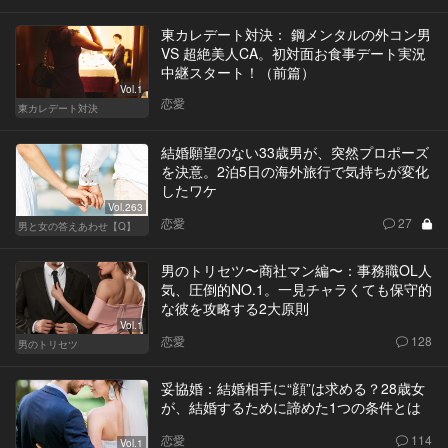
東カレデート対決： 鋼メンタルの外コン男
VS 超絶美人CA。初対面お食事デート実況
中継スタート！（前篇）
Vol.1
恋愛
東カレデート対決
結婚願望のない33歳男が、突然プロポーズ
を決意。2泊5日の海外旅行で気持ちが変化
したワケ
Vol.263
恋愛
27
男と女の答えあわせ【Q】
男のトリセツ〜商社マン編〜：事務職OL人
気、圧倒的NO.1。一見チャラくても保守的
な彼を攻略する2大原則
Vol.1
恋愛
128
男のトリセツ
妥協婚：結婚相手に“顔”は求める？28歳女
が、結婚するために諦めた1つの条件とは
恋愛
114
Vol.1