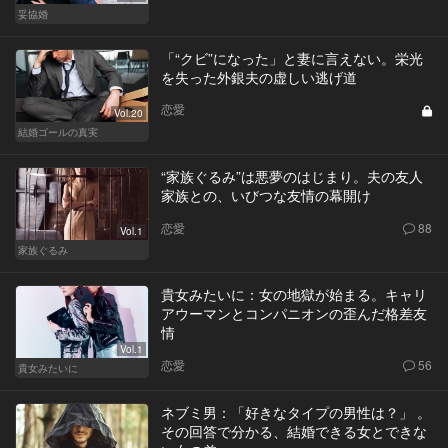
妥協婚
「“クビ”になった」と妻に言えない。栄光
を失った外銀夫の虚しい逃げ道
恋愛
Vol.20
結婚ゴールの真実
“家族ぐるみ”は悪夢のはじまり。夫の友人
家族との、いびつな友情の幕開け
恋愛
88
Vol.1
家族ぐるみ
貴女みたいに：女の地獄が始まる。キャリ
アウーマンとコンパニオンの歪んだ格差友
情
Vol.1
恋愛
56
貴女みたいに
ネブミ男：「好きなタイプの男性は？」 。
その回答で分かる、結婚できる女とできな