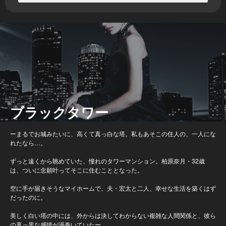
ブラックタワー
ーまるでお城みたいに、高くて真っ白な塔。私もあそこの住人の、一人にな
れたなら…。
ずっと遠くから眺めていた、憧れのタワーマンション。柏原奈月・32歳
は、ついに念願叶ってそこに住むこととなった。
空に手が届きそうなマイホームで、夫・宏太と二人、幸せな生活を築くはず
だったのに。
美しく白い塔の中には、外からは決してわからない複雑な人間関係と、彼ら
の真っ黒な感情が渦巻いていたー。