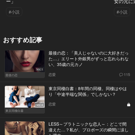
ー」
女の元に
#小説
#小説
おすすめ記事
最後の恋：「美人じゃないのに大好きだっ
た…」エリート外銀男がずっと忘れられな
い、35歳の元カノ
Vol.1
恋愛
115
最後の恋
東京同棲白書：8年間の同棲。同棲はやは
り「中途半端な関係」でしかない？
恋愛
Vol.4
東京同棲白書
LESS～プラトニックな恋人～：どこで間
違えた…？私が、プロポーズの瞬間に涙し