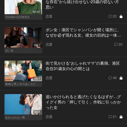
な存在”から抜け出せない23歳の切ない片
思い
Vol.47
恋愛
20
TOUGH COOKIES
ポン女：港区でシャンパンが開く場所に、
なぜか必ず現れる女。彼女の目的は一体…
恋愛
30
Vol.1
ポン女
街で見かける“おしゃれママ”の裏側。港区
在住31歳女の心の闇とは
恋愛
46
Vol.7
孤独な男と女のあいだに
追いかけられると逃げたくなるはずが…グ
イグイ男の「押して引く」作戦に引っかか
った女
Vol.5
恋愛
21
忘れられない男