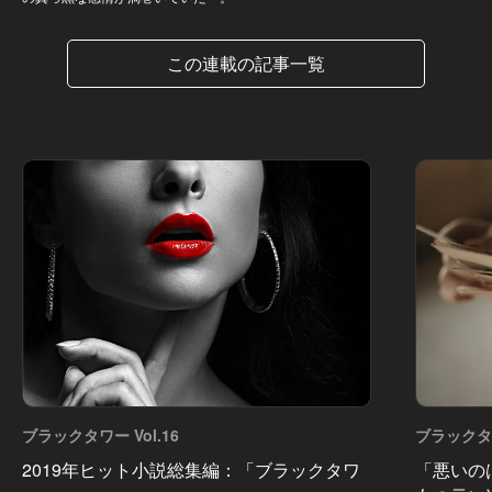
この連載の記事一覧
ブラックタワー Vol.16
ブラックタワ
2019年ヒット小説総集編：「ブラックタワ
「悪いの