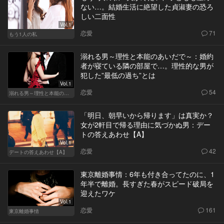
ない…。結婚生活に絶望した貞淑妻の恐ろ
しい二面性
Vol.1
恋愛
71
もう1人の私
溺れる男～理性と本能のあいだで～：婚約
者が寝ている隣の部屋で…。理性的な男が
犯した”最低の過ち”とは
Vol.1
恋愛
54
溺れる男～理性と本能のあいだで～
「明日、朝早いから帰ります」は真実か？
女が2軒目で帰る理由に気づかぬ男：デー
トの答えあわせ【A】
Vol.1
恋愛
42
デートの答えあわせ【A】
東京離婚事情：6年も付き合ってたのに、1
年半で離婚。長すぎた春がスピード破局を
迎えたワケ
Vol.1
恋愛
161
東京離婚事情