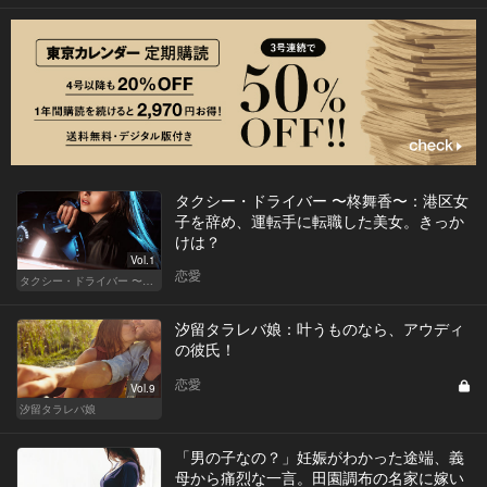
タクシー・ドライバー 〜柊舞香〜：港区女
子を辞め、運転手に転職した美女。きっか
けは？
Vol.1
恋愛
タクシー・ドライバー 〜柊舞香〜
汐留タラレバ娘：叶うものなら、アウディ
の彼氏！
恋愛
Vol.9
汐留タラレバ娘
「男の子なの？」妊娠がわかった途端、義
母から痛烈な一言。田園調布の名家に嫁い