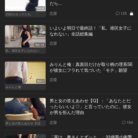
だら…
Vol.8
恋愛
125
23区のオンナたち
いよいよ明日で最終話！「私、港区女子に
なれない」全話総集編
恋愛
Vol.15
私、港区女子になれない
みりんと俺：真面目だけが取り柄の理系SE
が彼女にフラれて気づいた「モテ」願望
恋愛
Vol.1
みりんと俺
男と女の答えあわせ【Q】：「あなたとだ
ったらいいよ♡」と言っていたのに。彼女
が男を拒んだ理由
Vol.1
恋愛
164
男と女の答えあわせ【Q】
「実は、奥さんとずっと…」33歳男の衝撃