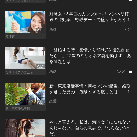
野球女：3年目のカップルへ！マンネリ打
破の特効薬、野球デートで盛り上がろう！
恋愛
1
Vol.1
野球女
「結婚する時、感情より“育ち”を優先させ
たら…」27歳のミリオネア妻を悩ます、あ
る問題とは
Vol.7
恋愛
51
ミリオネアの妻たち
新・東京婚活事情：商社マンの憂鬱。婚期
を逃した男の、危険すぎる癒しとは……？
恋愛
Vol.1
新・東京婚活事情
やっと言える。私は、港区女子になれない
んじゃない。自らの意志で、“ならない”の
だ。