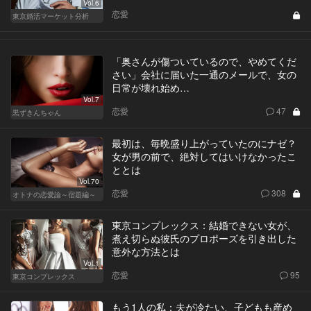
Vol.6
恋愛
東京婚活マーケット分析
「奥さんが傷ついているので、やめてくだ
さい」会社に届いた一通のメールで、女の
日常が壊れ始め…
Vol.7
恋愛
47
黒ずきんちゃん
最初は、毎晩盛り上がっていたのにナゼ？
女が男の前で、絶対してはいけなかったこ
ととは
Vol.70
恋愛
308
オトナの恋愛論～宿題編～
東京コンプレックス：結婚できない女が、
煮え切らぬ彼氏のプロポーズを引き出した
意外な方法とは
Vol.1
恋愛
95
東京コンプレックス
もう1人の私：夫が冷たい、子どもも産め