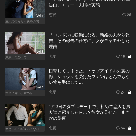
告白。エリート夫婦の実態
恋愛
26
Vol.1
三人の男たち～夫婦の問題～
「ロンドンに転勤になる」新婚の夫から報
告。その報告の仕方に、女がモヤモヤした
理由
Vol.8
恋愛
18
東京、桜の下で
目撃してしまった、トップアイドルの裏の
顔。ショックを受けたファンはとんでもな
い物を手にして…
Vol.8
恋愛
24
本当に怖い、女の話
1泊2日のダブルデートで、初めて恋人を男
友達に紹介したら…？彼女が見せた、まさ
かの態度
Vol.7
恋愛
64
女といるのが向いてない