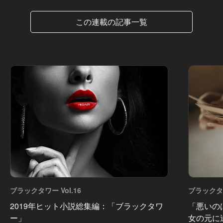
この連載の記事一覧
ブラックタワー Vol.16
ブラックタワ
2019年ヒット小説総集編：「ブラックタワ
「悪いの
ー」
女の元に