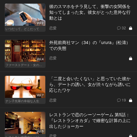
彼のスマホをチラ見して、衝撃の女関係を
知ってしまった女。彼女がとった意外な行
動とは
Vol.2
恋愛
32
いつだって、どこだって
外苑前商社マン（34）の『urura』(松濤）
での失態
恋愛
Vol.4
ファーストデート・女の採点表
「二度と会いたくない」と思っていた彼か
ら、デートの誘い。女が渋々ながら誘いに
応じたワケ
Vol.7
恋愛
19
ナシ子先輩の幸福な人生
レストランで恋のシーソーゲーム 第5話：
『レストランオカダ』で緻密な計算の上に
出したジョーカー
Vol.5
恋愛
レストランで恋のシーソーゲーム（MAN）