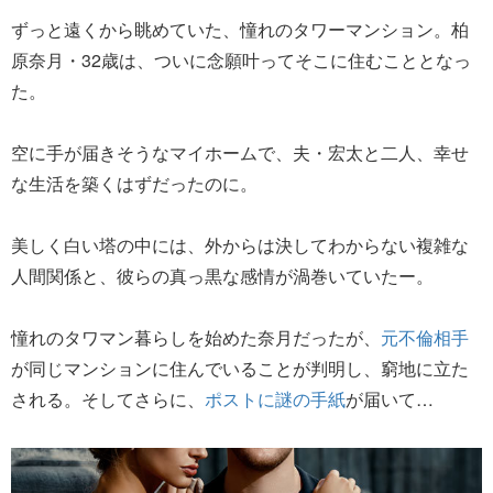
ずっと遠くから眺めていた、憧れのタワーマンション。柏
原奈月・32歳は、ついに念願叶ってそこに住むこととなっ
た。
空に手が届きそうなマイホームで、夫・宏太と二人、幸せ
な生活を築くはずだったのに。
美しく白い塔の中には、外からは決してわからない複雑な
人間関係と、彼らの真っ黒な感情が渦巻いていたー。
憧れのタワマン暮らしを始めた奈月だったが、
元不倫相手
が同じマンションに住んでいることが判明し、窮地に立た
される。そしてさらに、
ポストに謎の手紙
が届いて…