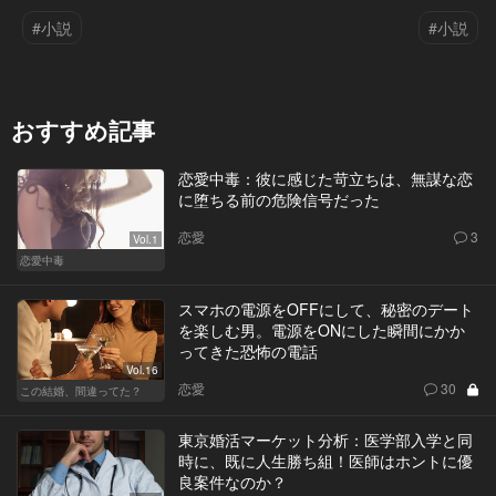
#小説
#小説
おすすめ記事
恋愛中毒：彼に感じた苛立ちは、無謀な恋
に堕ちる前の危険信号だった
恋愛
3
Vol.1
恋愛中毒
スマホの電源をOFFにして、秘密のデート
を楽しむ男。電源をONにした瞬間にかか
ってきた恐怖の電話
Vol.16
恋愛
30
この結婚、間違ってた？
東京婚活マーケット分析：医学部入学と同
時に、既に人生勝ち組！医師はホントに優
良案件なのか？