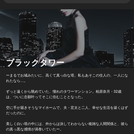
ブラックタワー
ーまるでお城みたいに、高くて真っ白な塔。私もあそこの住人の、一人にな
れたなら…。
ずっと遠くから眺めていた、憧れのタワーマンション。柏原奈月・32歳
は、ついに念願叶ってそこに住むこととなった。
空に手が届きそうなマイホームで、夫・宏太と二人、幸せな生活を築くはず
だったのに。
美しく白い塔の中には、外からは決してわからない複雑な人間関係と、彼ら
の真っ黒な感情が渦巻いていたー。