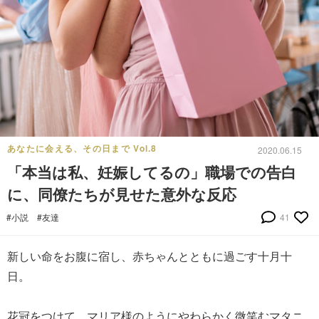
あなたに会える、その日まで Vol.8
2020.06.15
「本当は私、妊娠してるの」職場での告白
に、同僚たちが見せた意外な反応
#小説
#友達
41
新しい命をお腹に宿し、赤ちゃんとともに過ごす十月十
日。
花冠をつけて、マリア様のようにやわらかく微笑むマタニ