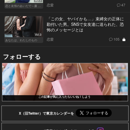
Vol.1
恋愛
47
恋と友情のあいだで～廉 Ver.～
「この女、ヤバイかも…」束縛女の正体に
勘付いた男。SNSで女友達に送られた、恐
怖のメッセージとは
Vol.3
恋愛
105
あなたは、わたしのもの
フォローする
この記事が気に入ったらいいね！しよう
X（旧Twitter）で東京カレンダーを