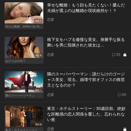
幸せな離婚：もう顔も見たくない！膿んだ
夫婦が選ぶのは離婚か現状維持か！？
恋愛
Vol.1
幸せな離婚 written by 内埜さくら
格下女をハブる傲慢な美女。身勝手な振る
舞いを男に指摘された彼女は…
恋愛
55
Vol.6
あのコはやめて
隣のスーパーウーマン：謎だらけのゴージ
ャス美女、現る。崩壊寸前オフィスの救世
主となるのか？
Vol.1
恋愛
60
隣のスーパーウーマン
東京・ホテルストーリー：30歳目前。絶妙
な距離感の恋人関係を覆した、忘れられな
い夜
Vol.6
恋愛
東京・ホテルストーリー