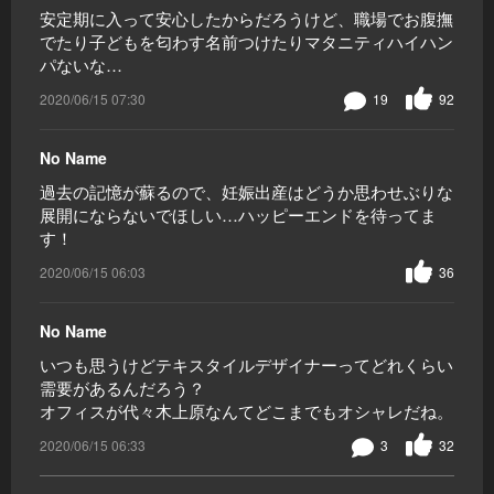
安定期に入って安心したからだろうけど、職場でお腹撫
でたり子どもを匂わす名前つけたりマタニティハイハン
パないな…
2020/06/15 07:30
19
92
No Name
過去の記憶が蘇るので、妊娠出産はどうか思わせぶりな
展開にならないでほしい…ハッピーエンドを待ってま
す！
2020/06/15 06:03
36
No Name
いつも思うけどテキスタイルデザイナーってどれくらい
需要があるんだろう？
オフィスが代々木上原なんてどこまでもオシャレだね。
2020/06/15 06:33
3
32