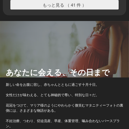
もっと見る （ 41 件 ）
あなたに会える、その日まで
新しい命をお腹に宿し、赤ちゃんとともに過ごす十月十日。
女性だけが味わえる、とても神秘的で尊い、特別な日々だ。
花冠をつけて、マリア様のようにやわらかく微笑むマタニティーフォトの裏
側には、さまざまな物語がある。
不妊治療、つわり、切迫流産、早産、体重管理、噛み合わないバースプラ
ン。