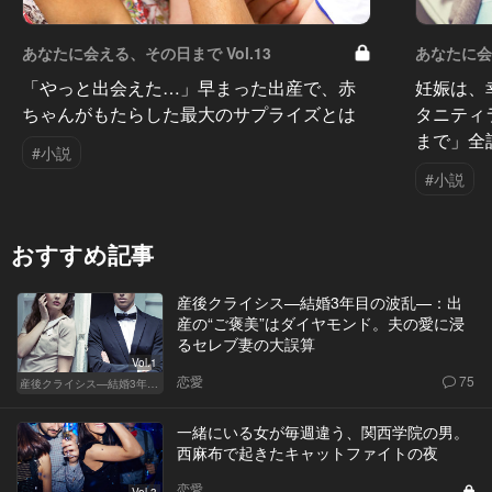
あなたに会える、その日まで Vol.13
あなたに会え
「やっと出会えた…」早まった出産で、赤
妊娠は、
ちゃんがもたらした最大のサプライズとは
タニティ
まで」全
#小説
#小説
おすすめ記事
産後クライシス—結婚3年目の波乱—：出
産の“ご褒美”はダイヤモンド。夫の愛に浸
るセレブ妻の大誤算
Vol.1
恋愛
75
産後クライシス—結婚3年目の波乱—
一緒にいる女が毎週違う、関西学院の男。
西麻布で起きたキャットファイトの夜
恋愛