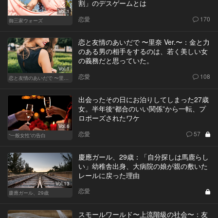
割」のデスゲームとは
Vol.1
恋愛
170
御三家ウォーズ
恋と友情のあいだで 〜里奈 Ver.〜：金と力
のある男の相手をするのは、若く美しい女
の義務だと思っていた。
Vol.1
恋愛
108
恋と友情のあいだで 〜里奈 Ver.〜
出会ったその日にお泊りしてしまった27歳
女。半年後“都合のいい関係”から一転、プ
ロポーズされたワケ
Vol.6
恋愛
57
“一般女性”の告白
慶應ガール、29歳：「自分探しは馬鹿らし
い」幼稚舎出身、大病院の娘が親の敷いた
レールに戻った理由
Vol.13
恋愛
慶應ガール、29歳
スモールワールド〜上流階級の社会〜：友