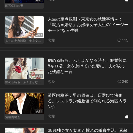
Vol.3
関西学院の男
人生の定点観測～東京女の就活事情～：
「就活＝婚活」お嬢様女子大生の“イージー
モード”な人生観
Vol.1
恋愛
115
人生の定点観測～東京女の就活事情～
病める時も、ふくよかなる時も：結婚後に
8キロ増。女を怠けていた妻に、夫が放っ
た残酷な一言
Vol.1
恋愛
240
病める時も、ふくよかなる時も
港区内格差：男の価値は、店選びで決ま
る。レストラン偏差値で測られる港区内ラ
ンク
Vol.4
恋愛
港区内格差
28歳独身女が始めた憧れの鎌倉生活。素敵