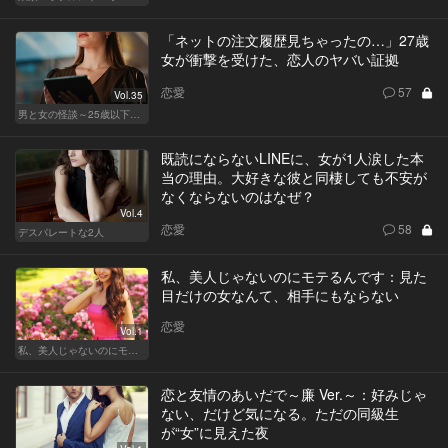
「ネットの注文履歴見ちゃったの…」27歳
女が衝撃を受けた、恋人のヤバい証拠
恋愛
57
Vol.35
男と女の怪談～25歳以下閲覧禁止～
既読にならないLINEに、女が1人涙した本
当の理由。大好きな彼と同棲しても不安が
なくならないのはなぜ？
Vol.4
恋愛
58
デスパレートな2人
私、美人じゃないのにモテるんです：見た
目だけの女なんて、相手にもならない
恋愛
Vol.1
私、美人じゃないのにモテるんです。
恋と友情のあいだで～廉 Ver.～：好みじゃ
ない、だけど気になる。ただの同級生
が“女”に見えた夜