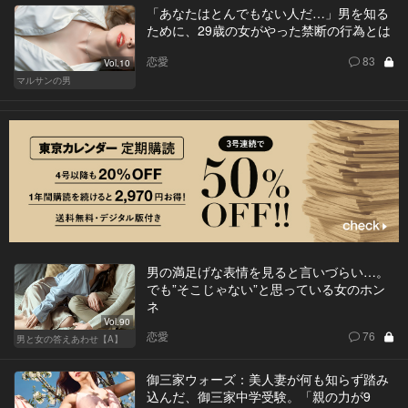
「あなたはとんでもない人だ…」男を知る
ために、29歳の女がやった禁断の行為とは
恋愛
83
Vol.10
マルサンの男
男の満足げな表情を見ると言いづらい…。
でも”そこじゃない”と思っている女のホン
ネ
Vol.90
恋愛
76
男と女の答えあわせ【A】
御三家ウォーズ：美人妻が何も知らず踏み
込んだ、御三家中学受験。「親の力が9