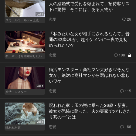
人の結婚式で受付を頼まれて、招待客リス
トに驚愕！そこには、ある人物が
Vol.1
恋愛
26
スモールワールド～上流階級の社会～
「私みたいな女が相手にされるなんて」普
通の32歳OLが、超イケメンに一夜で見初
められたワケ
Vol.4
恋愛
108
私、やっぱり結婚がしたい
婚活モンスター：商社マン大好き♡そんな
女が、絶対に商社マンから選ばれない悲し
いワケ
Vol.1
恋愛
115
婚活モンスター
呪われた家：玉の輿に乗った26歳・新妻。
彼女が恐怖に陥った、夫の実家での“しきた
り其の一”とは
Vol.1
恋愛
166
呪われた家