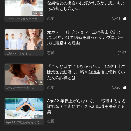
な男性との出会いに浮かれるが、思いもよ
らぬ落とし穴が…
Vol.10
恋愛
41
ニューノーマルな男と女
元カレ・コレクション：玉の輿まであと一
歩…6年かけて結婚を狙った女がプロポー
ズに躊躇する理由
Vol.1
恋愛
97
元カレ・コレクション
「こんなはずじゃなかった…」12歳年上の
開業医と結婚し、悠々自適生活に憧れてい
た女の誤算とは
Vol.6
恋愛
20
スーパーカーの助手席に乗る女
Age32,年収上がらなくて。：転職するする
詐欺師？同期にディスられ転職を決意する
男
Vol.1
恋愛
Age,32 年収上がらなくて。