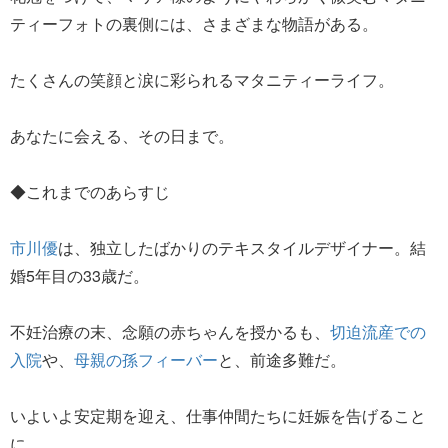
ティーフォトの裏側には、さまざまな物語がある。
たくさんの笑顔と涙に彩られるマタニティーライフ。
あなたに会える、その日まで。
◆これまでのあらすじ
市川優
は、独立したばかりのテキスタイルデザイナー。結
婚5年目の33歳だ。
不妊治療の末、念願の赤ちゃんを授かるも、
切迫流産での
入院
や、
母親の孫フィーバー
と、前途多難だ。
いよいよ安定期を迎え、仕事仲間たちに妊娠を告げること
に…