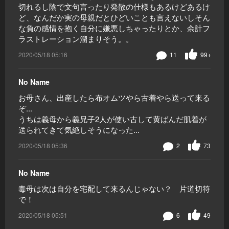
切れるし陰で文句言ったり発散の仕様もあるけどあるけ
ど、なんだか実の母親だとひどいことも言えないしそん
な負の感情を抱く自分に嫌悪しちゃったりとか、余計フ
ラストレーション溜まりそう。。
2020/05/18 05:16
11
99+
No Name
お母さん、出産したら布オムツやら古着やら送って来る
ぞ...
うちは義母から義兄子2人が使い古して黄ばんだ肌着が
送られてきて気絶しそうになった...
2020/05/18 05:36
2
73
No Name
毒母は次は自分を宅配して来るんじゃない？ 片道切符
で！
2020/05/18 05:51
6
49