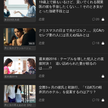
19歳上で娘もいるけど、貢いでくれる開業
医の彼を手放したくない…！そのとき女が
とった強硬手段とは
Vol.8
恋愛
20
東京23区夫婦
クリスマスの日まで夫がゴルフ…。元CAの
セレブ妻の人には言えぬ悩みとは
恋愛
18
Vol.5
男と女のブランルージュ
週末婚2016：テーブルを壊した犯人との直
接対決！ 追い詰められた妻が頼るの
は……!?
Vol.8
恋愛
週末婚2016
交際3ヶ月の彼氏と初旅行。「1泊8万の軽
井沢のホテル」を提案するのはアリ？
恋愛
72
Vol.248
男と女の答えあわせ【A】