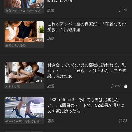
隠れた自意識
Vol.1
恋愛
73
東京マテリアル・ガールズ
これがアッパー層の真実だ！「華麗なるお
受験」全話総集編
恋愛
Vol.8
華麗なるお受験
付き合っていない男の部屋に誘われて、思
わず・・・。「好き」とは言わない男の誘
惑に負けた女
Vol.4
恋愛
258
オトナな男
『32→45→52：それでも男は完成しな
い。』2回目のデートで、32歳男が帰りに
女を家に誘ったら…
Vol.1
恋愛
28
32→45→52：それでも男は完成しない。