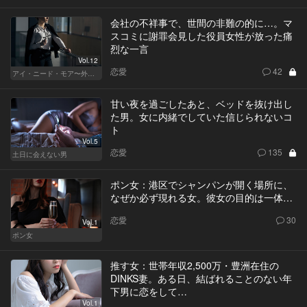
会社の不祥事で、世間の非難の的に…。マ
スコミに謝罪会見した役員女性が放った痛
烈な一言
Vol.12
恋愛
42
アイ・ニード・モア〜外資系オンナの欲望〜
甘い夜を過ごしたあと、ベッドを抜け出し
た男。女に内緒でしていた信じられないコ
ト
Vol.5
恋愛
135
土日に会えない男
ポン女：港区でシャンパンが開く場所に、
なぜか必ず現れる女。彼女の目的は一体…
恋愛
30
Vol.1
ポン女
推す女：世帯年収2,500万・豊洲在住の
DINKS妻。ある日、結ばれることのない年
下男に恋をして…
Vol.1