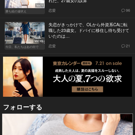
れた、27歳女の誤算
Vol.1
恋愛
96
勝ち組の遠吠え
失恋がきっかけで、OLから外資系CAに転
職した23歳女。ドバイに移住し待ち受けて
いたのは…
Vol.15
恋愛
21
今日、私たちはあの街で
フォローする