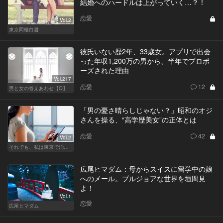
結婚へのハードルは上がっていく…？！
恋愛
Vol.2
東京同棲白書
彼氏いない歴2年、33歳女。アプリで出会
った年収1,200万の男から、半年でプロポ
ーズされた理由
Vol.217
恋愛
12
男と女の答えあわせ【Q】
「男の憂さ晴らしじゃない？」昭和のオジ
さんを操る、“高学歴美女”の正体とは
恋愛
42
Vol.2
それでも、私は東京で消耗する
広尾ヒマダム：母からスイスに留学中の娘
へのメール。ブルジョアな世界を垣間見
よ！
Vol.1
恋愛
広尾ヒマダム