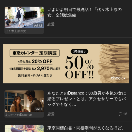
いよいよ明日で最終話！「代々木上原の
女」全話総集編
恋愛
Vol.12
代々木上原の女
あなたとのDistance：30歳男が本気の女に
贈るプレゼントとは。アクセサリーでもバ
ッグでもなく…
Vol.1
恋愛
16
あなたとのDistance
東京同棲白書：同棲期間が長くなるほど、