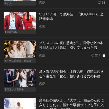
恋愛
34
推す女
いよいよ明日で最終話！「東京DINKS」全
話総集編
恋愛
Vol.16
東京DINKS
クリスマスの夜に悲劇が...。露骨な女の本
性剥き出し行為に、引いてしまった男
恋愛
207
Vol.86
オトナの恋愛論～解説編～
港区遊び方委員会：土曜の朝、何時に起き
る？港区で「化石」扱いされる女の特徴
恋愛
Vol.1
港区遊び方委員会
勝ち組の遠吠え：「大学は、婚活のために
入りました」。憧れの駐妻ライフを手に入