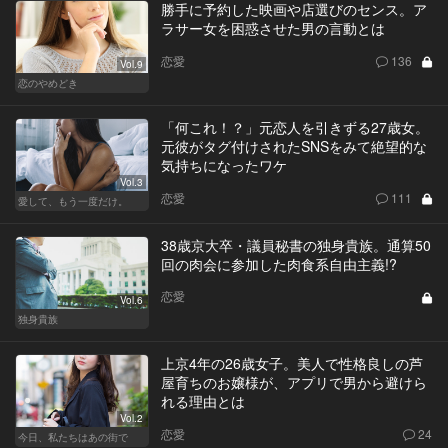
勝手に予約した映画や店選びのセンス。ア
ラサー女を困惑させた男の言動とは
恋愛
136
Vol.9
恋のやめどき
「何これ！？」元恋人を引きずる27歳女。
元彼がタグ付けされたSNSをみて絶望的な
気持ちになったワケ
Vol.3
恋愛
111
愛して、もう一度だけ。
38歳京大卒・議員秘書の独身貴族。通算50
回の肉会に参加した肉食系自由主義!?
恋愛
Vol.6
独身貴族
上京4年の26歳女子。美人で性格良しの芦
屋育ちのお嬢様が、アプリで男から避けら
れる理由とは
Vol.2
恋愛
24
今日、私たちはあの街で