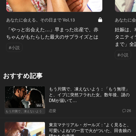
あなたに会える、その日まで Vol.13
あなたに会え
「やっと出会えた…」早まった出産で、赤
妊娠は、
ちゃんがもたらした最大のサプライズとは
タニティ
まで」全
#小説
#小説
おすすめ記事
もう片隅で、凍えないよう：「もう無理」
と、イブに突然フラれた女。数年後、謎の
DMが届いて…
Vol.1
恋愛
26
もう片隅で、凍えないよう
東京マテリアル・ガールズ：”よく見ると、
可愛いよね”の一言で火がついた、田舎娘の