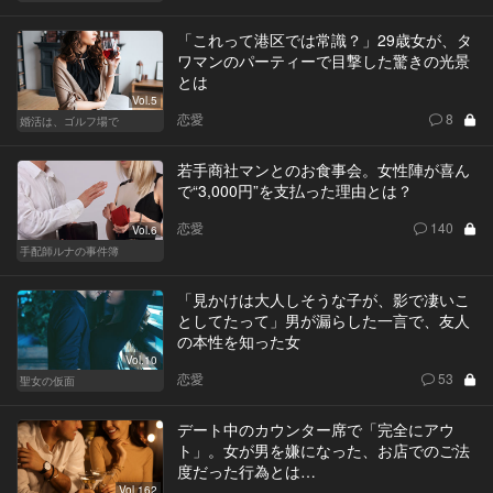
「これって港区では常識？」29歳女が、タ
ワマンのパーティーで目撃した驚きの光景
とは
Vol.5
恋愛
8
婚活は、ゴルフ場で
若手商社マンとのお食事会。女性陣が喜ん
で“3,000円”を支払った理由とは？
恋愛
140
Vol.6
手配師ルナの事件簿
「見かけは大人しそうな子が、影で凄いこ
としてたって」男が漏らした一言で、友人
の本性を知った女
Vol.10
恋愛
53
聖女の仮面
デート中のカウンター席で「完全にアウ
ト」。女が男を嫌になった、お店でのご法
度だった行為とは…
Vol.162