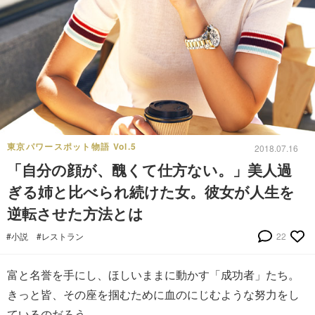
東京パワースポット物語 Vol.5
2018.07.16
「自分の顔が、醜くて仕方ない。」美人過
ぎる姉と比べられ続けた女。彼女が人生を
逆転させた方法とは
#小説
#レストラン
22
富と名誉を手にし、ほしいままに動かす「成功者」たち。
きっと皆、その座を掴むために血のにじむような努力をし
ているのだろう。