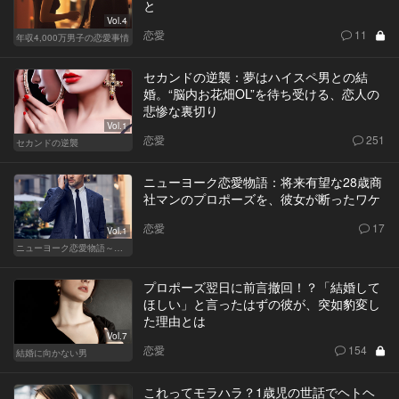
と
Vol.4
恋愛
11
年収4,000万男子の恋愛事情
セカンドの逆襲：夢はハイスペ男との結
婚。“脳内お花畑OL”を待ち受ける、恋人の
悲惨な裏切り
Vol.1
恋愛
251
セカンドの逆襲
ニューヨーク恋愛物語：将来有望な28歳商
社マンのプロポーズを、彼女が断ったワケ
恋愛
17
Vol.1
ニューヨーク恋愛物語～商社マン遥斗の場合～
プロポーズ翌日に前言撤回！？「結婚して
ほしい」と言ったはずの彼が、突如豹変し
た理由とは
Vol.7
恋愛
154
結婚に向かない男
これってモラハラ？1歳児の世話でヘトヘ