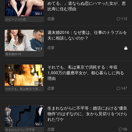
めてる。」道ならぬ恋にハマった女が、恵
比寿に住む理由
Vol.1
恋愛
112
エビージョの恋
週末婚2016：なぜ妻は、仕事のトラブルを
夫に相談しないのか？
恋愛
Vol.3
週末婚2016
それでも、私は東京で消耗する：年収
1,000万の慶應卒女が、都心暮らしに拘る
理由
Vol.1
恋愛
147
それでも、私は東京で消耗する
生まれながらに不平等：婚活における“優良
物件”のはずなのに、女から見切りをつけら
れたワケ
Vol.1
恋愛
56
生まれながらに不平等