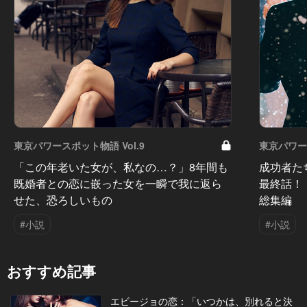
東京パワースポット物語 Vol.9
東京パワース
「この年老いた女が、私なの…？」8年間も
成功者た
既婚者との恋に嵌った女を一瞬で我に返ら
最終話！
せた、恐ろしいもの
総集編
#小説
#小説
おすすめ記事
エビージョの恋：「いつかは、別れると決