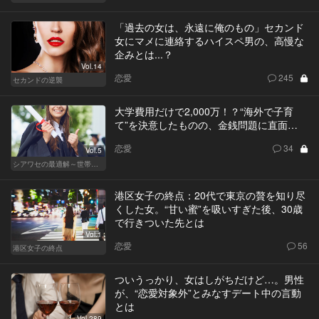
「過去の女は、永遠に俺のもの」セカンド
女にマメに連絡するハイスペ男の、高慢な
企みとは...？
Vol.14
恋愛
245
セカンドの逆襲
大学費用だけで2,000万！？“海外で子育
て”を決意したものの、金銭問題に直面…
恋愛
34
Vol.5
シアワセの最適解～世帯年収3,600万の夫婦～
港区女子の終点：20代で東京の贅を知り尽
くした女。“甘い蜜”を吸いすぎた後、30歳
で行きついた先とは
Vol.1
恋愛
56
港区女子の終点
ついうっかり、女はしがちだけど…。男性
が、“恋愛対象外”とみなすデート中の言動
とは
Vol.289