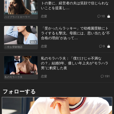
トの妻に、経営者の夫は笑顔で信じられな
いことを提案し…
Vol.9
恋愛
10
ハイブラパトローラー
「受かったらラッキー」で幼稚園受験にト
ライするも撃沈。母親には、思い当たる“不
合格の理由”があって…
Vol.5
恋愛
9
二世お受験物語
私のモラハラ夫：「僕だけじゃ不満な
の？」結婚3年、優しい年上夫が“モラハラ
男”に豹変した夜
Vol.1
恋愛
191
私のモラハラ夫
フォローする