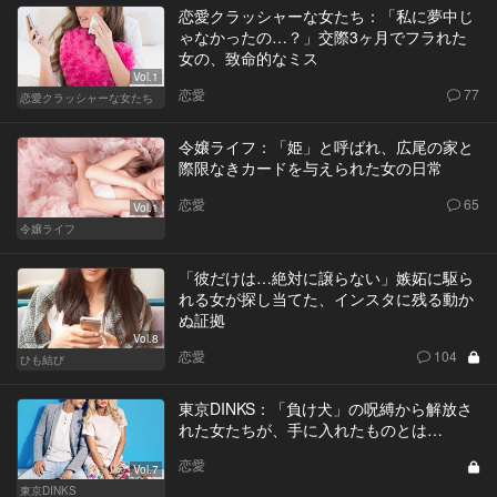
恋愛クラッシャーな女たち：「私に夢中じ
ゃなかったの…？」交際3ヶ月でフラれた
女の、致命的なミス
Vol.1
恋愛
77
恋愛クラッシャーな女たち
令嬢ライフ：「姫」と呼ばれ、広尾の家と
際限なきカードを与えられた女の日常
恋愛
65
Vol.1
令嬢ライフ
「彼だけは…絶対に譲らない」嫉妬に駆ら
れる女が探し当てた、インスタに残る動か
ぬ証拠
Vol.8
恋愛
104
ひも結び
東京DINKS：「負け犬」の呪縛から解放さ
れた女たちが、手に入れたものとは…
恋愛
Vol.7
東京DINKS