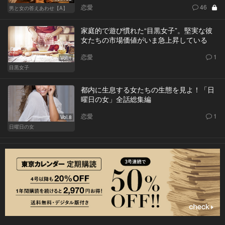
恋愛
46
男と女の答えあわせ【A】
家庭的で遊び慣れた“目黒女子”。堅実な彼
女たちの市場価値がいま急上昇している
恋愛
1
Vol.1
目黒女子
都内に生息する女たちの生態を見よ！「日
曜日の女」全話総集編
恋愛
1
Vol.8
日曜日の女