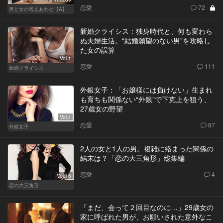
恋愛
72
男と女の答えあわせ【A】
新婚クライシス：独身時代と、何も変わら
ぬ夫婦生活。“結婚願望のない男”を攻略し
た女の誤算
Vol.1
恋愛
111
新婚クライシス
外銀女子：「お嬢様には負けない」生まれ
も育ちも関係ない“外銀”で下克上を狙う、
27歳女の野望
Vol.1
恋愛
87
外銀女子
2人の女と1人の男。複雑に絡まった関係の
結末は？「恋の大三角形」総集編
恋愛
4
Vol.16
恋の大三角形
「まだ、会って２回目なのに…」29歳女の
家に呼ばれた男が、お願いされた意外なこ