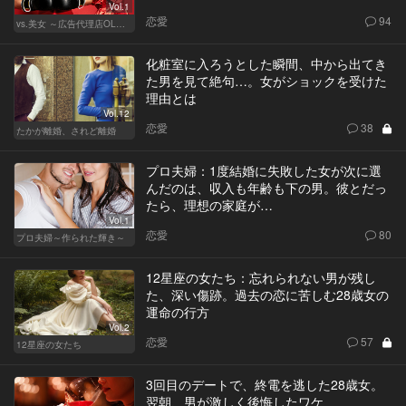
Vol.1
恋愛
94
vs.美女 ～広告代理店OLの挑戦～
化粧室に入ろうとした瞬間、中から出てき
た男を見て絶句…。女がショックを受けた
理由とは
Vol.12
恋愛
38
たかが離婚、されど離婚
プロ夫婦：1度結婚に失敗した女が次に選
んだのは、収入も年齢も下の男。彼とだっ
たら、理想の家庭が…
Vol.1
恋愛
80
プロ夫婦～作られた輝き～
12星座の女たち：忘れられない男が残し
た、深い傷跡。過去の恋に苦しむ28歳女の
運命の行方
Vol.2
恋愛
57
12星座の女たち
3回目のデートで、終電を逃した28歳女。
翌朝、男が激しく後悔したワケ