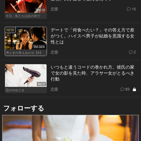
恋愛
16
Vol.10
今日、私たちはあの街で
デートで「何食べたい？」その答え方で差
NEW
がつく。ハイスペ男子が結婚を意識する女
性とは
Vol.323
恋愛
2
男と女の答えあわせ【A】
いつもと違うコードの巻かれ方。彼氏の家
で女の影を見た時、アラサー女がとるべき
行動
Vol.3
恋愛
89
恋のやめどき
フォローする