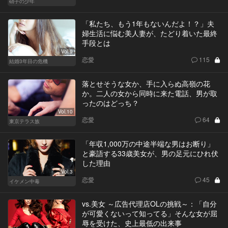
硝子の少年
「私たち、もう1年もないんだよ！？」夫
婦生活に悩む美人妻が、たどり着いた最終
手段とは
Vol.9
恋愛
115
結婚3年目の危機
落とせそうな女か、手に入らぬ高嶺の花
か。二人の女から同時に来た電話、男が取
ったのはどっち？
Vol.10
恋愛
64
東京テラス族
「年収1,000万の中途半端な男はお断り」
と豪語する33歳美女が、男の足元にひれ伏
した理由
Vol.3
恋愛
45
イケメン中毒
vs.美女 ～広告代理店OLの挑戦～：「自分
が可愛くないって知ってる」そんな女が屈
辱を受けた、史上最低の出来事