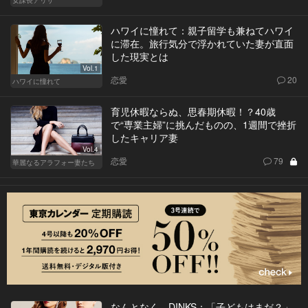
女課長アリサ
ハワイに憧れて：親子留学も兼ねてハワイ
に滞在。旅行気分で浮かれていた妻が直面
した現実とは
Vol.1
恋愛
20
ハワイに憧れて
育児休暇ならぬ、思春期休暇！？40歳
で“専業主婦”に挑んだものの、1週間で挫折
したキャリア妻
Vol.4
恋愛
79
華麗なるアラフォー妻たち
なんとなく、DINKS：「子どもはまだ？」