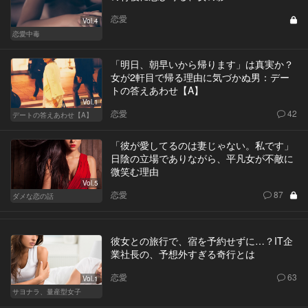
恋愛
Vol.4
恋愛中毒
「明日、朝早いから帰ります」は真実か？
女が2軒目で帰る理由に気づかぬ男：デー
トの答えあわせ【A】
Vol.1
恋愛
42
デートの答えあわせ【A】
「彼が愛してるのは妻じゃない。私です」
日陰の立場でありながら、平凡女が不敵に
微笑む理由
Vol.5
恋愛
87
ダメな恋の話
彼女との旅行で、宿を予約せずに…？IT企
業社長の、予想外すぎる奇行とは
恋愛
63
Vol.1
サヨナラ、量産型女子