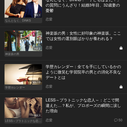
の質問にうんざり！結婚3年目、32歳妻の
憂鬱
Vol.1
恋愛
なんとなく、DINKS
神楽坂の男：女性に好印象の神楽坂。ここ
では女性の選別眼ばかりが養われる？
恋愛
Vol.2
神楽坂の男
学歴カレンダー：全てを手にしているかの
ように微笑む学習院卒の男との消化不良な
デートとは
Vol.13
恋愛
学歴カレンダー
LESS～プラトニックな恋人～：どこで間
違えた…？私が、プロポーズの瞬間に涙し
た理由
Vol.1
恋愛
50
LESS～プラトニックな恋人～