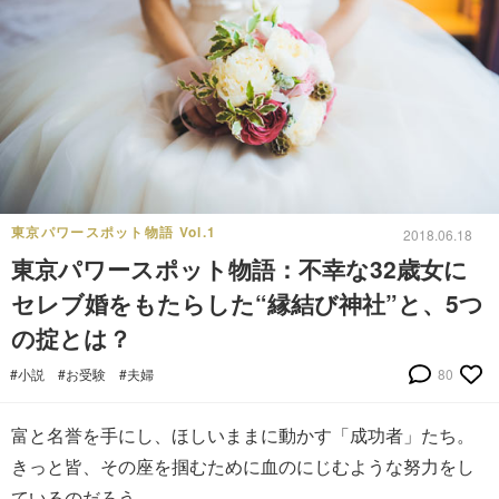
東京パワースポット物語 Vol.1
2018.06.18
東京パワースポット物語：不幸な32歳女に
セレブ婚をもたらした“縁結び神社”と、5つ
の掟とは？
#小説
#お受験
#夫婦
80
富と名誉を手にし、ほしいままに動かす「成功者」たち。
きっと皆、その座を掴むために血のにじむような努力をし
ているのだろう。