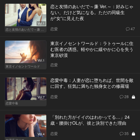
恋と友情のあいだで～廉 Ver.～：好みじゃ
ない、だけど気になる。ただの同級生
が“女”に見えた夜
Vol.1
恋愛
47
恋と友情のあいだで～廉 Ver.～
東京イノセントワールド：ラトゥールに住
む医者の誘惑。軽やかに緩やかに心を失う
東京砂漠
Vol.1
恋愛
東京イノセントワールド
恋愛中毒：人妻が恋に堕ちれば、世間を敵
に回す。狂気に満ちた独身女との修羅場
恋愛
28
Vol.7
恋愛中毒
「別れた方がイイのはわかってる…」24
歳・腰掛けOLが、彼と決別できた理由
恋愛
35
Vol.4