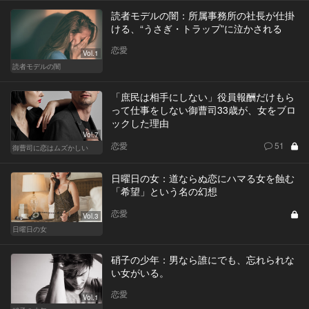
読者モデルの闇：所属事務所の社長が仕掛
ける、“うさぎ・トラップ”に泣かされる
恋愛
Vol.1
読者モデルの闇
「庶民は相手にしない」役員報酬だけもら
って仕事をしない御曹司33歳が、女をブロ
ックした理由
Vol.7
恋愛
51
御曹司に恋はムズかしい
日曜日の女：道ならぬ恋にハマる女を蝕む
「希望」という名の幻想
恋愛
Vol.3
日曜日の女
硝子の少年：男なら誰にでも、忘れられな
い女がいる。
恋愛
Vol.1