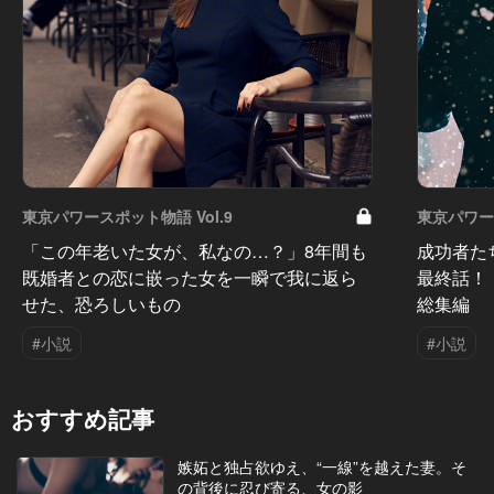
東京パワースポット物語 Vol.9
東京パワース
「この年老いた女が、私なの…？」8年間も
成功者た
既婚者との恋に嵌った女を一瞬で我に返ら
最終話！
せた、恐ろしいもの
総集編
#小説
#小説
おすすめ記事
嫉妬と独占欲ゆえ、“一線”を越えた妻。そ
の背後に忍び寄る、女の影