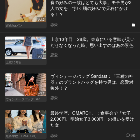
食の好みの一致はとても大事。モテ男が2
人の女を、“担々麺の好み”で天秤にかけ
る！？
Vol.2
恋愛
Wakiyaメン
上京10年目：28歳。東京にいる意味が見い
だせなくなった時、思い出すのはあの景色
恋愛
Vol.1
上京10年目
ヴィンテージバッグ Sandast：「三種の神
器」のブランドバッグを持つ男は、恋愛対
象外！？
Vol.1
恋愛
ヴィンテージバッグ Sandast
最終学歴、GMARCH。：食事会で「女子
2,000円、明治女子3,000円」の扱いを受け
た女
Vol.1
恋愛
98
最終学歴、GMARCH。