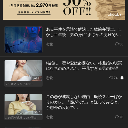
ある事件を示談で解決した敏腕弁護士。し
かし半年後、男の身に“まさかの災難”が…
恋愛
38
結婚に、恋や愛は必要ない。格差婚の現実
に打ちのめされた、平凡すぎる男の絶望
恋愛
74
Vol.11
ノリオとジュリエット
この恋が成就しない理由：既読スルーばか
りのカレ。「熱がでた」と送ってみると、
予想外の反応で…
Vol.1
恋愛
73
この恋が成就しない理由