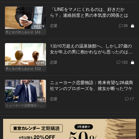
「LINEをマメにくれるのは、好きだか
ら？」連絡頻度と男の本気度の関係とは
恋愛
36
Vol.279
男と女の答えあわせ【A】
1泊10万超えの温泉旅館へ。しかし27歳の
女が年上の男に抱かれながら思ったのは…
恋愛
122
Vol.95
男と女の答えあわせ【Q】
ニューヨーク恋愛物語：将来有望な28歳商
社マンのプロポーズを、彼女が断ったワケ
恋愛
17
Vol.1
ニューヨーク恋愛物語～商社マン遥斗の場合～