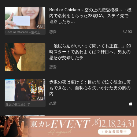
Beef or Chicken～空の上の恋愛模様～：機
内で名刺をもらった28歳CA。ステイ先で
連絡したら…
Vol.1
恋愛
93
Beef or Chicken～空の上の恋愛模様～
「池尻ら辺がいいって聞いても正直…」20
時スタートであわよくば２軒目へ。男女の
思惑が交錯した夜
恋愛
赤坂の夜は更けて：目の前で泣く彼女に何
もできない。自制心を失いかけた男の胸の
内
Vol.5
恋愛
赤坂の夜は更けて
幼児教室を見学した父親が、3歳の息子の
様子を見て感じた、ある違和感とは…
恋愛
14
Vol.4