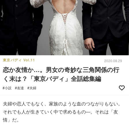
東京バディ Vol.11
2020.08.29
恋か友情か…。男女の奇妙な三角関係の行
く末は？「東京バディ」全話総集編
#小説
#友達
#夫婦
夫婦や恋人でもなく、家族のような血のつながりもない。
それでも人が生きていく中で求めるもの—。それは「友
情」だ。