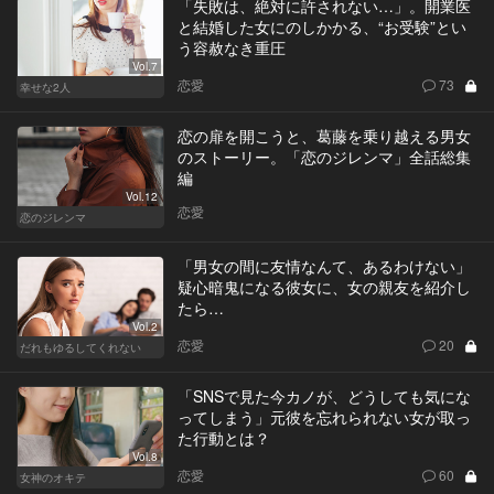
「失敗は、絶対に許されない…」。開業医
と結婚した女にのしかかる、“お受験”とい
う容赦なき重圧
Vol.7
恋愛
73
幸せな2人
恋の扉を開こうと、葛藤を乗り越える男女
のストーリー。「恋のジレンマ」全話総集
編
Vol.12
恋愛
恋のジレンマ
「男女の間に友情なんて、あるわけない」
疑心暗鬼になる彼女に、女の親友を紹介し
たら…
Vol.2
恋愛
20
だれもゆるしてくれない
「SNSで見た今カノが、どうしても気にな
ってしまう」元彼を忘れられない女が取っ
た行動とは？
Vol.8
恋愛
60
女神のオキテ