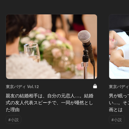
東京バディ Vol.12
東京バディ V
親友の結婚相手は、自分の元恋人…。結婚
男が眠っ
式の友人代表スピーチで、一同が唖然とし
い…。そ
た理由
画とは
#小説
#小説