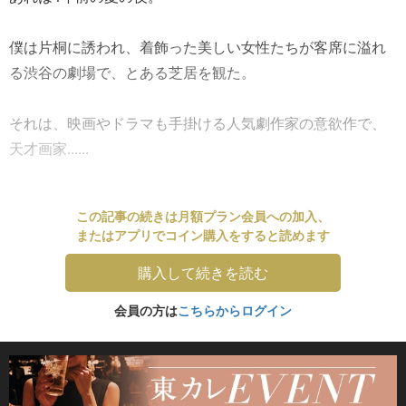
僕は片桐に誘われ、着飾った美しい女性たちが客席に溢れ
る渋谷の劇場で、とある芝居を観た。
それは、映画やドラマも手掛ける人気劇作家の意欲作で、
天才画家......
この記事の続きは月額プラン会員への加入、
またはアプリでコイン購入をすると読めます
購入して続きを読む
会員の方は
こちらからログイン