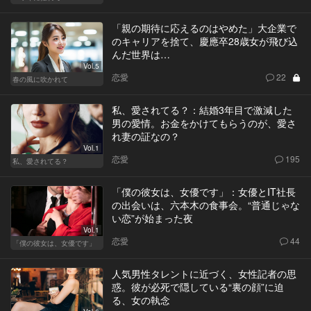
「親の期待に応えるのはやめた」大企業で
のキャリアを捨て、慶應卒28歳女が飛び込
んだ世界は…
Vol.5
恋愛
22
春の風に吹かれて
私、愛されてる？：結婚3年目で激減した
男の愛情。お金をかけてもらうのが、愛さ
れ妻の証なの？
Vol.1
恋愛
195
私、愛されてる？
「僕の彼女は、女優です」：女優とIT社長
の出会いは、六本木の食事会。“普通じゃな
い恋”が始まった夜
Vol.1
恋愛
44
「僕の彼女は、女優です」
人気男性タレントに近づく、女性記者の思
惑。彼が必死で隠している“裏の顔”に迫
る、女の執念