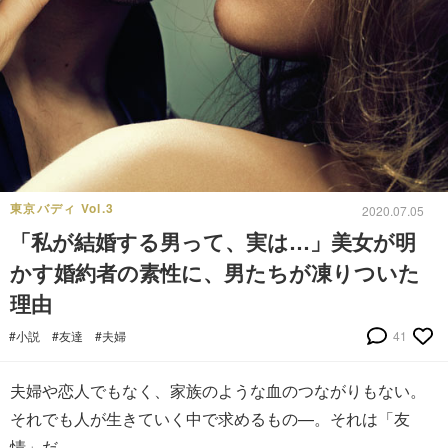
東京バディ Vol.3
2020.07.05
「私が結婚する男って、実は…」美女が明
かす婚約者の素性に、男たちが凍りついた
理由
#小説
#友達
#夫婦
41
夫婦や恋人でもなく、家族のような血のつながりもない。
それでも人が生きていく中で求めるもの—。それは「友
情」だ。