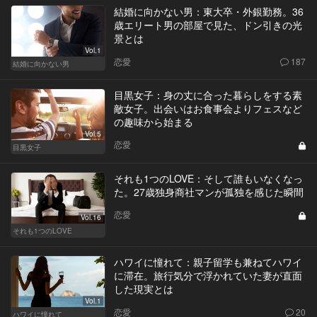
結婚に向かない男：東大卒・外銀勤務。36
歳エリート男の部屋で見た、ドン引きの光
景とは
Vol.1
恋愛
187
結婚に向かない男
目黒女子：身の丈に合った暮らしをする素
敵女子。出会いはお食事会よりフェスなど
の趣味から始まる
Vol.5
恋愛
目黒女子
それも1つのLOVE：そして誰もいなくなっ
た。27歳独身商社マンが孤独を感じた瞬間
恋愛
Vol.16
それも1つのLOVE
ハワイに憧れて：親子留学も兼ねてハワイ
に滞在。旅行気分で浮かれていた妻が直面
した現実とは
Vol.1
恋愛
20
ハワイに憧れて