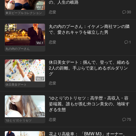
の、人生の岐路
Vol.1
恋愛
30
東京ピープルコレクション
丸の内のプーさん：イケメン商社マンの隣
で、愛されキャラを確立した男
恋愛
1
Vol.1
丸の内のプーさん
休日美女デート：掴んで、登って、縮める
2人の距離。手ぶらで楽しめるボルダリン
グ
Vol.1
恋愛
休日美女デート
“ゆとり”のトリセツ：高学歴・高収入・容
姿端麗。誰もが羨む外コン美女の、地味す
ぎる生態
Vol.1
恋愛
75
“ゆとり”のトリセツ
花より高級車： 「BMW M3」オーナー、