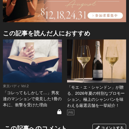
この記事を読んだ人におすすめ
東京バディ Vol.2
「モエ・エ・シャンドン」が贈
「コレってもしかして…」男友
る、2026年夏の特別なプロモー
達のマンションで発見した1冊の
ション。極上のシャンパンを味
本に、衝撃を受けた理由
わえる厳選店舗を一挙紹介！
PR
この記事へのコメント
コメントする