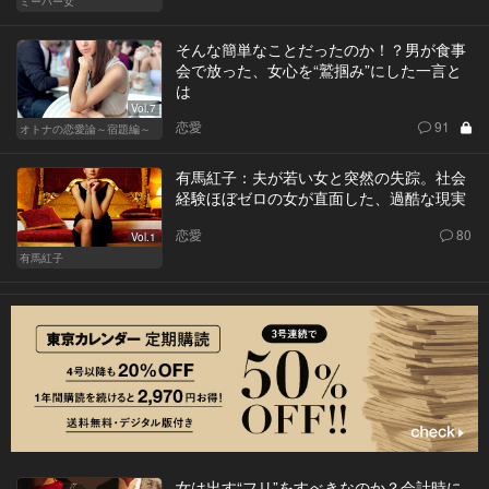
ミーハー女
そんな簡単なことだったのか！？男が食事
会で放った、女心を“鷲掴み”にした一言と
は
Vol.7
恋愛
91
オトナの恋愛論～宿題編～
有馬紅子：夫が若い女と突然の失踪。社会
経験ほぼゼロの女が直面した、過酷な現実
恋愛
80
Vol.1
有馬紅子
女は出す“フリ”をすべきなのか？会計時に