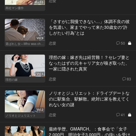
恋愛
Vol.13
商社マン優作
「さすがに我慢できない…」体調不良の彼
を気遣い、家までやって来た30歳女の“許
しがたい行為”とは
Vol.9
恋愛
50
選ばれし女―Who was chosen？―
理想の嫁：嫁ぎ先は経営難！？セレブ妻と
なったはずの元キャリア女が嗅ぎ取った、
一家に隠された真実
Vol.1
恋愛
83
理想の嫁
ノリオとジュリエット：ドライブデートな
のに駅集合、駅解散。絶対に家を教えてく
れない女の謎
Vol.2
恋愛
41
ノリオとジュリエット
最終学歴、GMARCH。：食事会で「女子
2,000円、明治女子3,000円」の扱いを受け