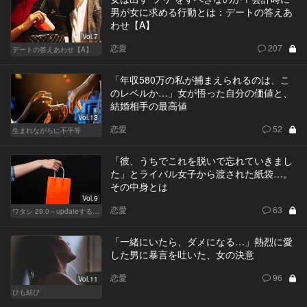
男が女に求める行動とは：デートの答えあ
わせ【A】
Vol.7
恋愛
207
デートの答えあわせ【A】
「年収580万の私が捕まえられるのは、こ
のレベルか…」女が悟った自分の価値と、
結婚相手の最高値
Vol.13
恋愛
52
生まれながらに不平等
「彼、うちでこれを脱いで忘れていきまし
た」とライバル女子から渡された紙袋…。
その中身とは
Vol.9
恋愛
63
ワタシ 29.0～updateする女～
「一緒にいたら、ダメになる…」熱烈に愛
した男に暴言を吐いた、女の決意
恋愛
96
Vol.11
ひも結び