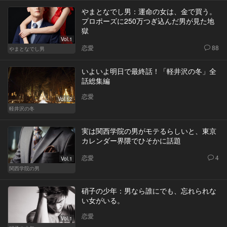
やまとなでし男：運命の女は、金で買う。
プロポーズに250万つぎ込んだ男が見た地
獄
Vol.1
恋愛
88
やまとなでし男
いよいよ明日で最終話！「軽井沢の冬」全
話総集編
恋愛
Vol.12
軽井沢の冬
実は関西学院の男がモテるらしいと、東京
カレンダー界隈でひそかに話題
恋愛
4
Vol.1
関西学院の男
硝子の少年：男なら誰にでも、忘れられな
い女がいる。
恋愛
Vol.1