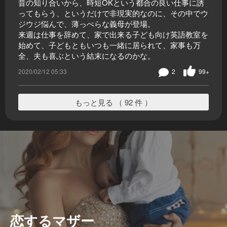
昔の知り合いから、時短OKという都合の良い仕事に誘
ってもらう、というだけで非現実的なのに、その中でウ
ジウジ悩んで、薄っぺらな義母が登場。
来週は仕事を辞めて、家で出来る子ども向け英語教室を
始めて、子どもともいつも一緒に居られて、家事も万
全、夫も喜ぶという結末になるのかな。
2020/02/12 05:33
2
99+
もっと見る （ 92 件 ）
恋するマザー