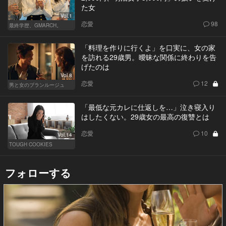
た女
Vol.1
恋愛
98
最終学歴、GMARCH。
「料理を作りに行くよ」を口実に、女の家
を訪れる29歳男。曖昧な関係に終わりを告
げたのは
Vol.8
恋愛
12
男と女のブランルージュ
「最低な元カレに仕返しを…」泣き寝入り
はしたくない。29歳女の最高の復讐とは
恋愛
10
Vol.14
TOUGH COOKIES
フォローする