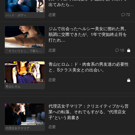
出てみたら…
Vol.1
恋愛
72
バッド・ダディ
ジムで出会ったヘルシー美女に惚れた男。
順調に交際できたが、1年で突如終止符を
打たれ…
Vol.4
恋愛
10
「そういうとこ」で振られる男
青山ヒロム：ド・肉食系の男友達の必要性
と、Sクラス美女との出会い。
恋愛
Vol.3
青山ヒロム
代理店女子マリア：クリエイティブから営
業への転落。それでもすがる、“代理店女
子”という肩書き
Vol.1
恋愛
代理店女子マリア