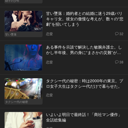
硝子の少年
甘い墜落：婚約者との結婚に迷う29歳バリ
キャリ女。彼女の傲慢な考えが、数々の“悲
劇”を招いてしまう
Vol.1
恋愛
32
甘い墜落
ある事件を示談で解決した敏腕弁護士。し
かし半年後、男の身に“まさかの災難”が…
恋愛
38
タクシー代の秘密：時は2000年の東京。プ
ロ女子大生はタクシー代だけで暮らせた。
恋愛
Vol.1
タクシー代の秘密
いよいよ明日で最終話！「商社マン優作」
全話総集編