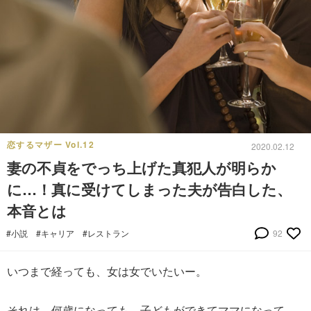
恋するマザー Vol.12
2020.02.12
妻の不貞をでっち上げた真犯人が明らか
に…！真に受けてしまった夫が告白した、
本音とは
#小説
#キャリア
#レストラン
92
いつまで経っても、女は女でいたいー。
それは、何歳になっても、子どもができてママになって