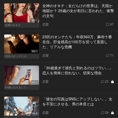
女神のオキテ：女だらけの世界は、天国か
地獄か？ 25歳の女が初日に言われた、衝撃
の文句
Vol.1
恋愛
67
女神のオキテ
23区のオンナたち：年収560万、麻布十番
在住。貯金残高が100万を切って直面し
た、リアルな危機
Vol.1
恋愛
71
23区のオンナたち
「30歳過ぎて彼氏と別れるのはツラい…」
恋人を簡単に切れない、切実な理由
恋愛
23
Vol.9
30歳になりまして
「彼女の写真はSNSにアップしない」。女
を不安にさせる、男の本音とは
恋愛
38
Vol.8