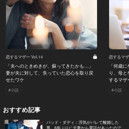
恋するマザー Vol.14
恋するマザー 
「夫へのときめきが、蘇ってきたかも…」
「何歳に
妻が夫に対して、失っていた恋心を取り戻
り、母と
せたワケ
するマザ
#小説
#小説
おすすめ記事
バッド・ダディ：浮気がバレて離婚した
男。6年ぶりに元妻から電話があったので