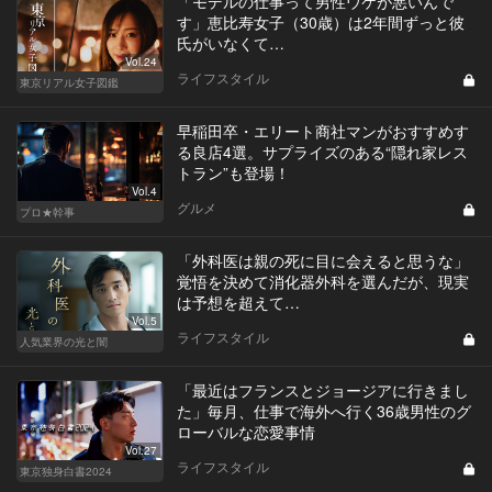
「モデルの仕事って男性ウケが悪いんで
す」恵比寿女子（30歳）は2年間ずっと彼
氏がいなくて…
Vol.24
ライフスタイル
東京リアル女子図鑑
早稲田卒・エリート商社マンがおすすめす
る良店4選。サプライズのある“隠れ家レス
トラン”も登場！
Vol.4
グルメ
プロ★幹事
「外科医は親の死に目に会えると思うな」
覚悟を決めて消化器外科を選んだが、現実
は予想を超えて…
Vol.5
ライフスタイル
人気業界の光と闇
「最近はフランスとジョージアに行きまし
た」毎月、仕事で海外へ行く36歳男性のグ
ローバルな恋愛事情
Vol.27
ライフスタイル
東京独身白書2024