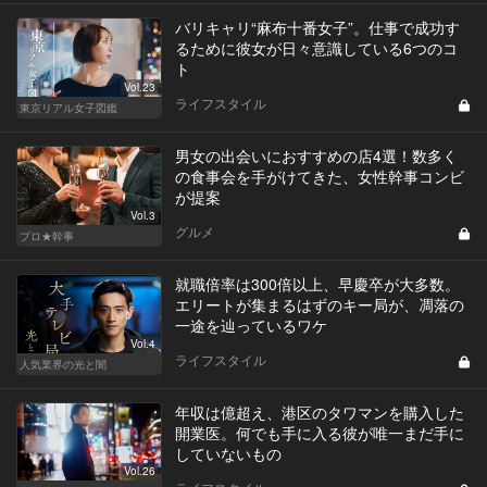
バリキャリ“麻布十番女子”。仕事で成功す
るために彼女が日々意識している6つのコ
ト
Vol.23
ライフスタイル
東京リアル女子図鑑
男女の出会いにおすすめの店4選！数多く
の食事会を手がけてきた、女性幹事コンビ
が提案
Vol.3
グルメ
プロ★幹事
就職倍率は300倍以上、早慶卒が大多数。
エリートが集まるはずのキー局が、凋落の
一途を辿っているワケ
Vol.4
ライフスタイル
人気業界の光と闇
年収は億超え、港区のタワマンを購入した
開業医。何でも手に入る彼が唯一まだ手に
していないもの
Vol.26