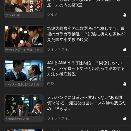
座・丸の内の店3選
Vol.1
グルメ
プロ★幹事
筑波大附属小の二次選考に合格しても、最
後はガラガラ抽選！？試験に挑んだ家族が
見た国立小受験の現実
Vol.49
ライフスタイル
現代の“教育・お受験”リアルドキュメント
JALとANAはほぼ社内婚！？同僚じゃなく
ても、パイロット男子と出会って結婚する
方法を徹底解説
Vol.11
恋愛
“ハイスペ生息地”の歩き方
メガバンクには昔から変わらない“ある慣
例”がある！熾烈な出世レースを勝ち残るた
め、彼らは…
Vol.2
ライフスタイル
人気業界の光と闇