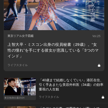
東京リアル女子図鑑
Vol.25
上智大卒・ミスコン出身の役員秘書（29歳）。“女
性の憧れ”を手にする彼女が意識している「3つのマ
インド」
ライフスタイル
「40歳まで結婚しなくていい」港区在住、
引く手あまたな美容外科医（34歳）の効率
重視の人生観
Vol.28
ライフスタイル
東京独身白書2024