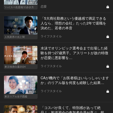
Vol.12
恋愛
“ハイスペ生息地”の歩き方
「5大商社勤務という優越感で満足できる
人なら、理想の会社」たった2年で退職を
決めた、若者の本音
Vol.3
ライフスタイル
人気業界の光と闇
水泳でオリンピック選考会まで出場した経
験を持つ27歳男子。アスリートが故の特徴
が恋愛に悪影響を…
Vol.25
ライフスタイル
東京独身白書2024
CAが機内で「お医者様はいらっしゃいます
か」のリアル版を何度も経験した結果…
ライフスタイル
Vol.21
東京リアル女子図鑑
「コスパが良くて、特別感があって絶
品！」歓送迎会の参加者全員が喜ぶ、銀