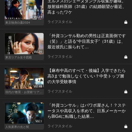
エルメスのシェーヌダンクル収集が趣味。
放射線科医師（31歳）の結婚願望が最近、
高まったワケ
Vol.24
ライフスタイル
東京独身白書2024
「外資コンサル勤めの男性は正直面倒です
（笑）」と語る“中目黒女子”（31歳）は、
最近彼氏に振られて…
Vol.20
ライフスタイル
東京リアル女子図鑑
【麻布中高のすべて・後編】入学できたら
高3まで勉強しなくていい？中受トップ層
の大学受験事情
Vol.48
ライフスタイル
現代の“教育・お受験”リアルドキュメント
「外資コンサル」はパワポ屋さん！？ステ
ータスや高収入を求めて、日系メーカーか
らBIG4に転職した結果…
Vol.1
ライフスタイル
人気業界の光と闇