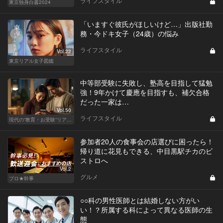
ライフスタイル
東京独身白書2024
「いますぐ彼氏がほしいけど…」出版社勤
務・今ドキ女子（24歳）の悩み
ライフスタイル
Vol.22
東京リアル女子図鑑
中等部受験に失敗し、塾高を目指して猛勉
強！9年かけて慶應を目指すも、補欠合格
だった一家は…
Vol.50
ライフスタイル
現代の“教育・お受験”リアルドキュメント
参加者20人の食事会の店選びに困ったら！
帰り道に花見もできる、中目黒駅チカのビ
ストロへ
Vol.2
グルメ
プロ★幹事
○○科の男性医師とは結婚しない方がい
い！？所属する科によって異なる医師の生
態