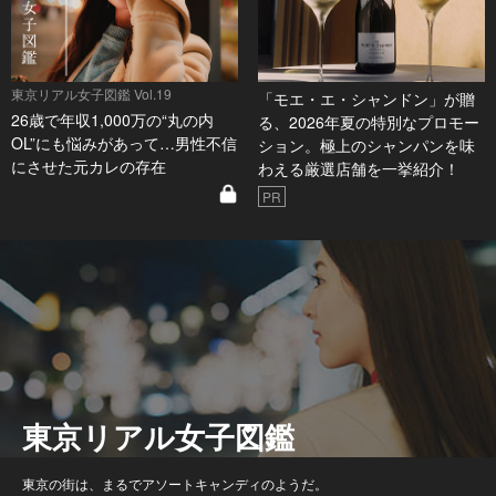
東京リアル女子図鑑 Vol.19
「モエ・エ・シャンドン」が贈
26歳で年収1,000万の“丸の内
る、2026年夏の特別なプロモー
OL”にも悩みがあって…男性不信
ション。極上のシャンパンを味
にさせた元カレの存在
わえる厳選店舗を一挙紹介！
PR
東京リアル女子図鑑
東京の街は、まるでアソートキャンディのようだ。