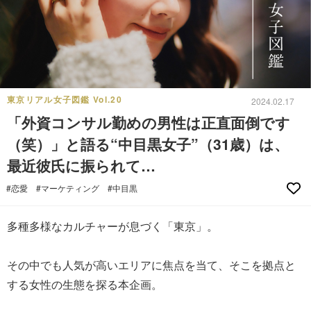
東京リアル女子図鑑 Vol.20
2024.02.17
「外資コンサル勤めの男性は正直面倒です
（笑）」と語る“中目黒女子”（31歳）は、
最近彼氏に振られて…
#恋愛
#マーケティング
#中目黒
多種多様なカルチャーが息づく「東京」。
その中でも人気が高いエリアに焦点を当て、そこを拠点と
する女性の生態を探る本企画。