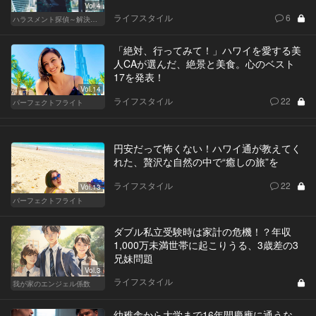
Vol.4
ライフスタイル
6
ハラスメント探偵～解決編～
「絶対、行ってみて！」ハワイを愛する美
人CAが選んだ、絶景と美食。心のベスト
17を発表！
Vol.14
ライフスタイル
22
パーフェクトフライト
円安だって怖くない！ハワイ通が教えてく
れた、贅沢な自然の中で“癒しの旅”を
ライフスタイル
22
Vol.13
パーフェクトフライト
ダブル私立受験時は家計の危機！？年収
1,000万未満世帯に起こりうる、3歳差の3
兄妹問題
Vol.3
ライフスタイル
我が家のエンジェル係数
幼稚舎から大学まで16年間慶應に通うな