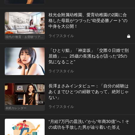
枝光会附属幼稚園、愛育幼稚園の2園に合
格した母親がつづった“幼受必勝ノート”の
中身を大公開！
Vol.46
ライフスタイル
現代の“教育・お受験”リアルドキュメント
「ひとり鮨」「神楽坂」「交際０日婚で別
居婚」…。25歳の長濱ねるが語った“25の
気になること”
ライフスタイル
長澤まさみインタビュー：「自分の経験は
あくまでひとつの経験であって、絶対じゃ
ない」
Vol.9
ライフスタイル
表紙カレンダー
“月給7万円の皿洗い”から“年商30億”へ！そ
の成功を手放した男が辿り着いた答え