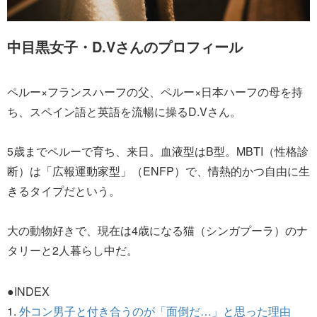
中目黒女子・D.Vさんのプロフィール
ペルー×フランスハーフの父、ペルー×日本ハーフの母を持
ち、スペイン語と英語を流暢に操るD.Vさん。
5歳までペルーで育ち、来日。血液型はB型。MBTI（性格診
断）は「広報運動家型」（ENFP）で、情熱的かつ自由に生
きるタイプだという。
大の動物好きで、現在は4歳になる猫（シンガプーラ）のナ
タリーと2人暮らし中だ。
●INDEX
1.
外コン男子と付き合うのが「面倒だ…」と思った理由