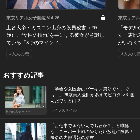
東京リアル女子図鑑 Vol.25
東京リアル女
上智大卒・ミスコン出身の役員秘書（29
「モデル
歳）。“女性の憧れ”を手にする彼女が意識し
す」恵比
ている「3つのマインド」
がいなく
#大人の恋
#大人の
おすすめ記事
「学会や女医会はバーキン祭りです。で
も…」29歳美人医師があえてピコタンを選
んだワケとは？
Vol.17
ライフスタイル
私の名品テラピー
「お仕事できないんでちゅか？」と嘲笑
う、スーパー上司のやりたい放題に限界！
匿名の内部通報の結末