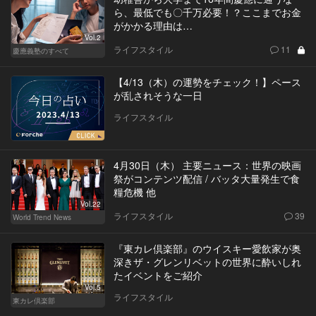
ら、最低でも〇千万必要！？ここまでお金
がかかる理由は…
Vol.2
ライフスタイル
11
慶應義塾のすべて
【4/13（木）の運勢をチェック！】ペース
が乱されそうな一日
ライフスタイル
4月30日（木） 主要ニュース：世界の映画
祭がコンテンツ配信 / バッタ大量発生で食
糧危機 他
Vol.22
ライフスタイル
39
World Trend News
『東カレ倶楽部』のウイスキー愛飲家が奥
深きザ・グレンリベットの世界に酔いしれ
たイベントをご紹介
Vol.5
ライフスタイル
東カレ倶楽部