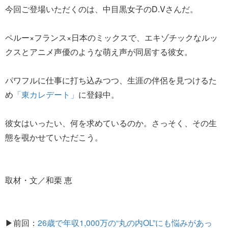
今回ご登場いただくのは、中目黒女子のD.Vさんだ。
ペルー×フランス×日本のミックスで、エキゾチックなルッ
クスとアニメ声優のような萌え声が同居する彼女。
パワフルに仕事に打ち込みつつ、生涯の伴侶を見つけるた
め
「東カレデート」
に登録中。
彼女はいったい、何を求めているのか。さっそく、その生
態を覗かせていただこう。
取材・文／和栗 恵
▶前回：
26歳で年収1,000万の“丸の内OL”にも悩みがあっ