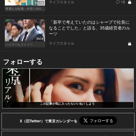
ライフスタイル
18
Vol.13
華麗なる転職～年収1,000万超の道～
「新卒で考えていたのはシャープで社長に
なることでした」と語る、35歳経営者のル
ーツ
Vol.8
ライフスタイル
ハイスペヒストリー
フォローする
この記事が気に入ったらいいね！しよう
X（旧Twitter）で東京カレンダーを