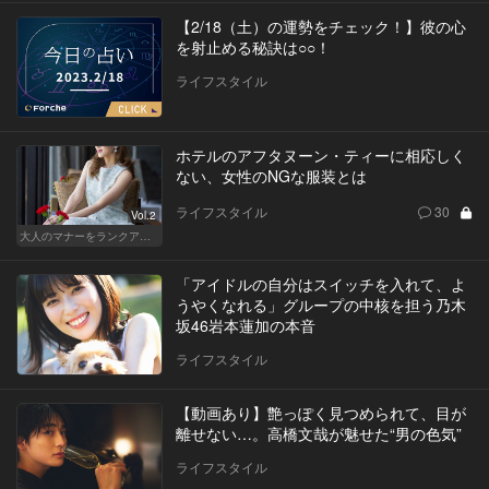
【2/18（土）の運勢をチェック！】彼の心
を射止める秘訣は○○！
ライフスタイル
ホテルのアフタヌーン・ティーに相応しく
ない、女性のNGな服装とは
ライフスタイル
30
Vol.2
大人のマナーをランクアップせよ
「アイドルの自分はスイッチを入れて、よ
うやくなれる」グループの中核を担う乃木
坂46岩本蓮加の本音
ライフスタイル
【動画あり】艶っぽく見つめられて、目が
離せない…。高橋文哉が魅せた“男の色気”
ライフスタイル