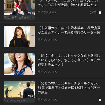
ゃない〇〇力が抜群に伸びる教育法とは
ライフスタイル
20
Vol.6
現代の“教育・お受験”リアルドキュメント
【未公開カットあり】乃木坂46・秋元真夏
がご褒美ディナーで語る理想のリーダー像
ライフスタイル
【8/12（金）は、ストイックな道を選択し
ていくくらいが、ちょうど良い！】今日の
運勢をチェック！
ライフスタイル
「父との思い出はキャッチボールぐらい」
31歳で事務所を構えたIQ130以上の弁護士
の原点
Vol.3
ライフスタイル
ハイスペヒストリー