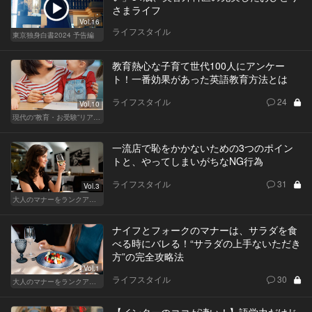
さまライフ
Vol.16
ライフスタイル
東京独身白書2024 予告編
教育熱心な子育て世代100人にアンケー
ト！一番効果があった英語教育方法とは
ライフスタイル
24
Vol.10
現代の“教育・お受験”リアルドキュメント
一流店で恥をかかないための3つのポイン
トと、やってしまいがちなNG行為
ライフスタイル
31
Vol.3
大人のマナーをランクアップせよ
ナイフとフォークのマナーは、サラダを食
べる時にバレる！“サラダの上手ないただき
方”の完全攻略法
Vol.1
ライフスタイル
30
大人のマナーをランクアップせよ
【インターのココが凄い！】語学力だけじ