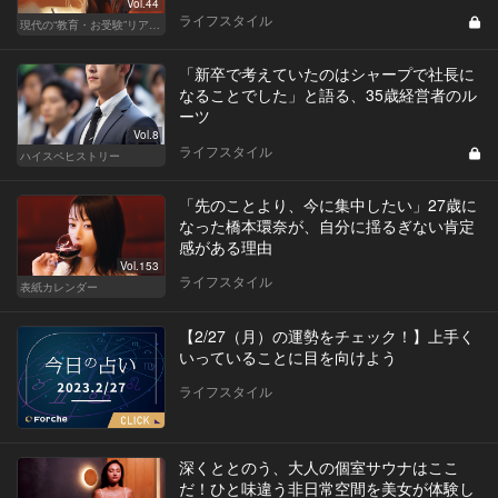
Vol.44
ライフスタイル
現代の“教育・お受験”リアルドキュメント
「新卒で考えていたのはシャープで社長に
なることでした」と語る、35歳経営者のル
ーツ
Vol.8
ライフスタイル
ハイスペヒストリー
「先のことより、今に集中したい」27歳に
なった橋本環奈が、自分に揺るぎない肯定
感がある理由
Vol.153
ライフスタイル
表紙カレンダー
【2/27（月）の運勢をチェック！】上手く
いっていることに目を向けよう
ライフスタイル
深くととのう、大人の個室サウナはここ
だ！ひと味違う非日常空間を美女が体験し