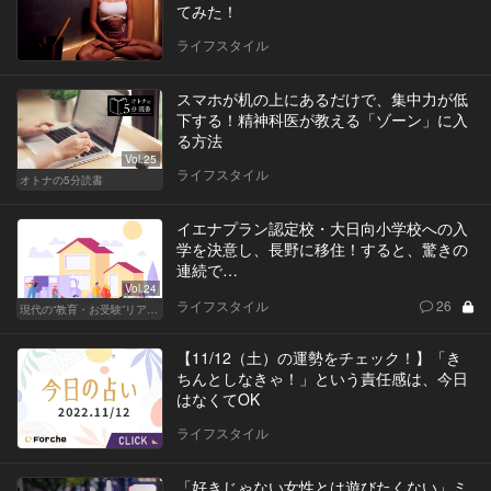
てみた！
ライフスタイル
スマホが机の上にあるだけで、集中力が低
下する！精神科医が教える「ゾーン」に入
る方法
Vol.25
ライフスタイル
オトナの5分読書
イエナプラン認定校・大日向小学校への入
学を決意し、長野に移住！すると、驚きの
連続で…
Vol.24
ライフスタイル
26
現代の“教育・お受験”リアルドキュメント
【11/12（土）の運勢をチェック！】「き
ちんとしなきゃ！」という責任感は、今日
はなくてOK
ライフスタイル
「好きじゃない女性とは遊びたくない」ミ