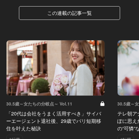
この連載の記事一覧
30.5歳～女たちの分岐点～ Vol.11
30.5歳～
「20代は会社をうまく活用すべき」サイバ
テレ朝ア
ーエージェント退社後、29歳でパリ短期移
ぽに思え
住を叶えた秘訣
の“可憐”