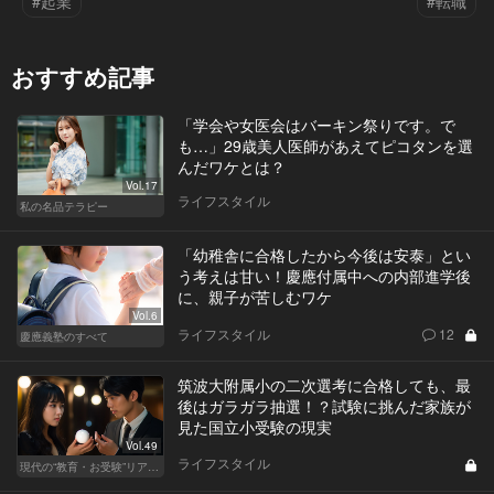
#起業
#転職
おすすめ記事
「学会や女医会はバーキン祭りです。で
も…」29歳美人医師があえてピコタンを選
んだワケとは？
Vol.17
ライフスタイル
私の名品テラピー
「幼稚舎に合格したから今後は安泰」とい
う考えは甘い！慶應付属中への内部進学後
に、親子が苦しむワケ
Vol.6
ライフスタイル
12
慶應義塾のすべて
筑波大附属小の二次選考に合格しても、最
後はガラガラ抽選！？試験に挑んだ家族が
見た国立小受験の現実
Vol.49
ライフスタイル
現代の“教育・お受験”リアルドキュメント