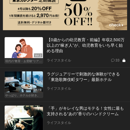
【0歳からの幼児教育・前編】年収2,500万
以上の“稼ぎ人”が、幼児教育をいち早く始
める理由
Vol.2
ライフスタイル
33
現代の“教育・お受験”リアルドキュメント
ラグジュアリーで刺激的な体験ができる
「東急歌舞伎町タワー」最新ホテル
ライフスタイル
Vol.19
やっぱり、ホテルが好き。
「手」がキレイな男はモテる！女性に最も
支持される“あの”香りのハンドクリーム
ライフスタイル