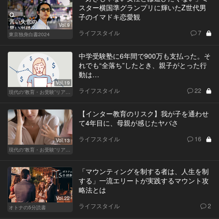
スター横国準グランプリに輝いたZ世代男
子のイマドキ恋愛観
Vol.9
ライフスタイル
7
東京独身白書2024
中学受験塾に6年間で900万も支払った。そ
れでも“全落ち”したとき、親子がとった行
動は…
Vol.19
ライフスタイル
22
現代の“教育・お受験”リアルドキュメント
【インター教育のリスク】我が子を通わせ
て4年目に、母親が感じたヤバさ
ライフスタイル
16
Vol.13
現代の“教育・お受験”リアルドキュメント
「マウンティングを制する者は、人生を制
する」一流エリートが実践するマウント攻
略法とは
Vol.22
ライフスタイル
2
オトナの5分読書