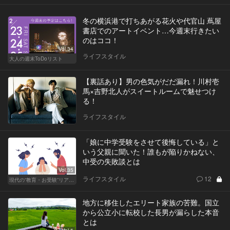
冬の横浜港で打ちあがる花火や代官山 蔦屋
書店でのアートイベント…今週末行きたい
のはココ！
Vol.34
ライフスタイル
大人の週末ToDoリスト
【裏話あり】男の色気がだだ漏れ！川村壱
馬×吉野北人がスイートルームで魅せつけ
る！
ライフスタイル
「娘に中学受験をさせて後悔している」と
いう父親に聞いた！誰もが陥りかねない、
中受の失敗談とは
Vol.35
ライフスタイル
12
現代の“教育・お受験”リアルドキュメント
地方に移住したエリート家族の苦難。国立
から公立小に転校した長男が漏らした本音
とは