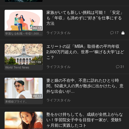
家族がいても新しい挑戦は可能！ 「安定」
も「年収」も諦めずに“好き”を仕事にする
方法
Vol.12
ライフスタイル
17
華麗なる転職～年収1,000万超の道～
エリートの証「MBA」取得者の平均年収
2,000万円超えの、世界一“稼げる大学”はど
こ？
Vol.139
ライフスタイル
31
World Trend News
妻と娘の不在中、不意に訪れたひとり時
間。52歳大人の男が散歩に出かけたら、意
外な出会いが…
Vol.12
ライフスタイル
東横線プライド。
塾をかけ持ちしても、成績が全然上がらな
い！学習院女子中を目指す一家が、受験5
ヶ月前に実践したコト