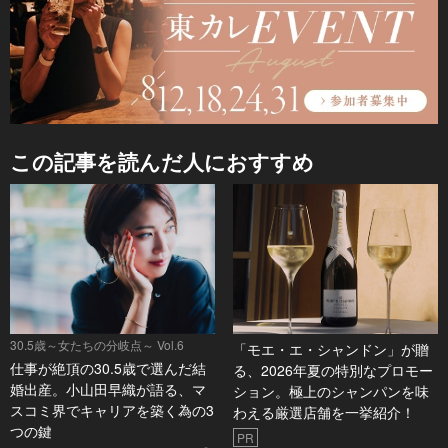
この記事を読んだ人におすすめ
30.5歳～女たちの分岐点～ Vol.6
「モエ・エ・シャンドン」が贈
仕事が絶頂の30.5歳で選んだ結
る、2026年夏の特別なプロモー
婚出産。小山田早織が語る、マ
ション。極上のシャンパンを味
スコミ界でキャリアを築く為の3
わえる厳選店舗を一挙紹介！
つの鍵
PR