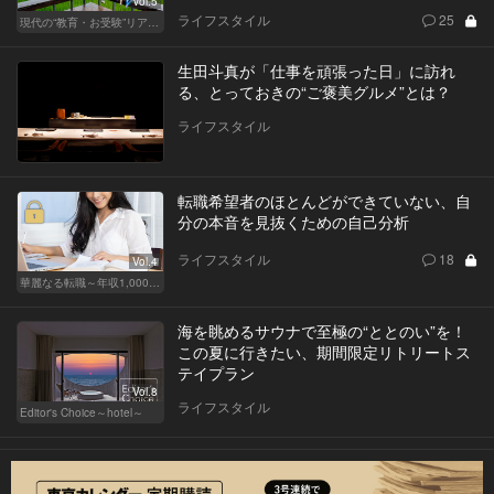
Vol.5
ライフスタイル
25
現代の“教育・お受験”リアルドキュメント
生田斗真が「仕事を頑張った日」に訪れ
る、とっておきの“ご褒美グルメ”とは？
ライフスタイル
転職希望者のほとんどができていない、自
分の本音を見抜くための自己分析
ライフスタイル
18
Vol.4
華麗なる転職～年収1,000万超の道～
海を眺めるサウナで至極の“ととのい”を！
この夏に行きたい、期間限定リトリートス
テイプラン
Vol.8
ライフスタイル
Editor's Choice～hotel～