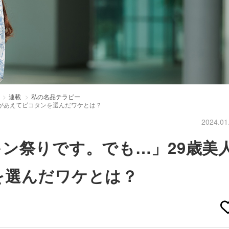
連載
私の名品テラピー
があえてピコタンを選んだワケとは？
2024.01
ン祭りです。でも…」29歳美
を選んだワケとは？