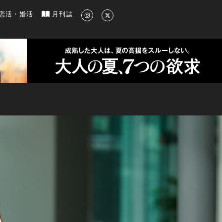
新のグルメ、洗練されたライフスタイル情報
恋活・婚活
月刊誌