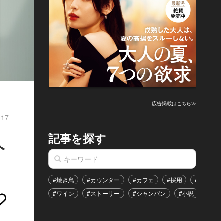
広告掲載はこちら≫
.17
記事を探す
人
#焼き鳥
#カウンター
#カフェ
#採用
#恋愛
#ワイン
#ストーリー
#シャンパン
#小説
#イ