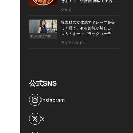
せる！？『伊勢廣 赤坂山王店』
へ
グルメ
異素材の立体感でドレープを美
しく纏う。有村架純が魅せる、
Vol.53
大人のオールブラックコーデ
東カレ女子の作り方
ライフスタイル
公式SNS
Instagram
X