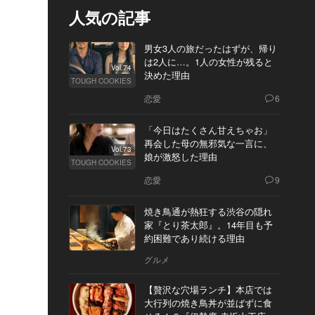
人気の記事
男女3人の旅だったはずが、帰り
は2人に…。1人の女性が残ると
Vol.74
決めた理由
TOUGH COOKIES
恋愛
6
「今日はたくさん甘えちゃお」
再会した母の無邪気な一言に、
Vol.73
娘が激怒した理由
TOUGH COOKIES
恋愛
9
焼き鳥通が熱狂する渋谷の隠れ
家『とり茶太郎』。14年目も予
約困難であり続ける理由
グルメ
【贅沢な穴場ランチ】本店では
大行列の焼き鳥丼が並ばずに食