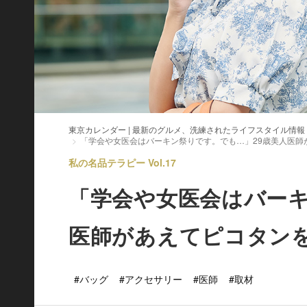
東京カレンダー | 最新のグルメ、洗練されたライフスタイル情報
「学会や女医会はバーキン祭りです。でも…」29歳美人医師
私の名品テラピー Vol.17
「学会や女医会はバーキ
医師があえてピコタン
#バッグ
#アクセサリー
#医師
#取材