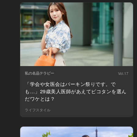
私の名品テラピー
Vol.17
「学会や女医会はバーキン祭りです。で
も…」29歳美人医師があえてピコタンを選ん
だワケとは？
ライフスタイル