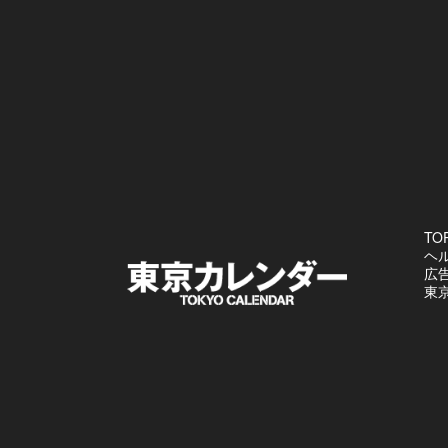
TO
ヘ
広
東