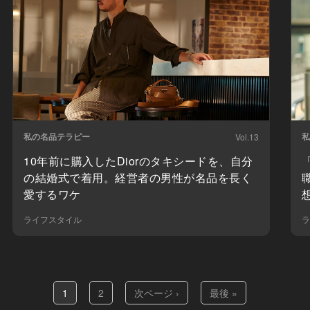
私の名品テラピー
私
Vol.13
10年前に購入したDiorのタキシードを、自分
の結婚式で着用。経営者の男性が名品を長く
愛するワケ
ライフスタイル
ラ
1
2
次ページ ›
最後 »