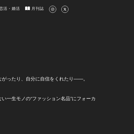
新のグルメ、洗練されたライフスタイル情報
恋活・婚活
月刊誌
ー
ながったり、自分に自信をくれたり――。
い一生モノの“ファッション名品”にフォーカ