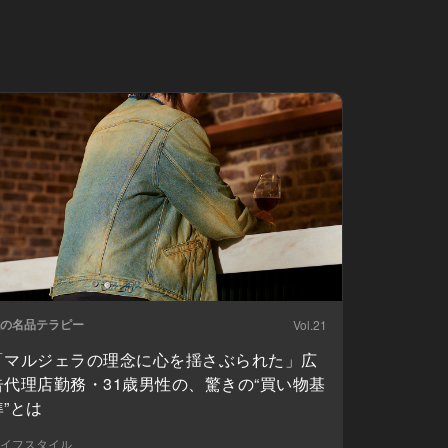
の名品テラピー
Vol.21
「マルジェラの理念に心を揺さぶられた」広
告代理店勤務・31歳男性の、驚きの“買い物基
準”とは
イフスタイル