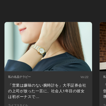
私の名品テラピー
私
Vol.22
「営業は嫌味のない腕時計を」大手証券会社
の上司が放った一言に、社会人1年目の彼女
は初ボーナスで…
ライフスタイル
ラ