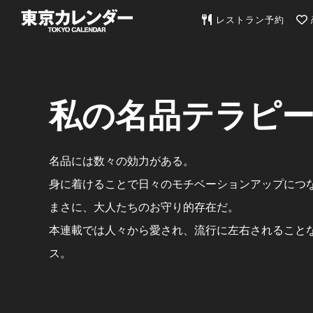
東京カレンダー | 最
レストラン予約
私の名品テラピ
名品には数々の効力がある。
身に着けることで日々のモチベーションアップにつ
まさに、大人たちのお守り的存在だ。
本連載では人々から愛され、流行に左右されることな
ス。