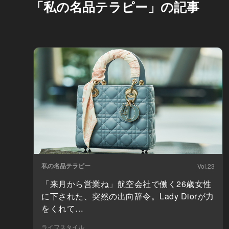
「私の名品テラピー」の記事
私の名品テラピー
Vol.23
「来月から営業ね」航空会社で働く26歳女性
に下された、突然の出向辞令。Lady Diorが力
をくれて…
ライフスタイル