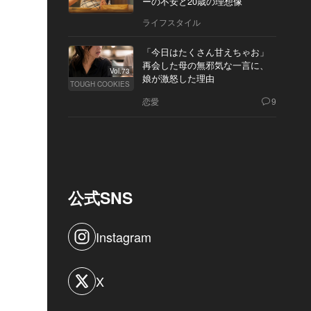
ーの不安と20歳の理想像
ライフスタイル
「今日はたくさん甘えちゃお」
再会した母の無邪気な一言に、
Vol.73
娘が激怒した理由
TOUGH COOKIES
恋愛
9
公式SNS
Instagram
X