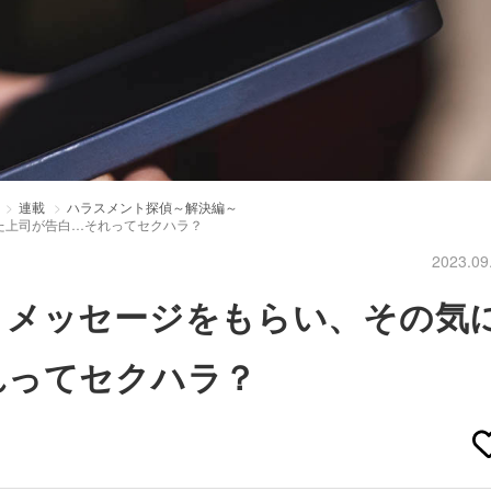
連載
ハラスメント探偵～解決編～
た上司が告白…それってセクハラ？
2023.09
きメッセージをもらい、その気
れってセクハラ？