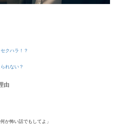
もセクハラ！？
えられない？
理由
は何か怖い話でもしてよ」