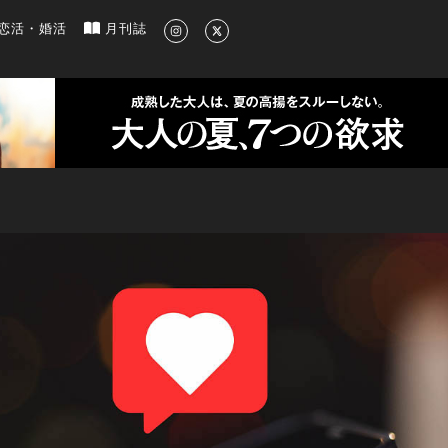
新のグルメ、洗練されたライフスタイル情報
恋活・婚活
月刊誌