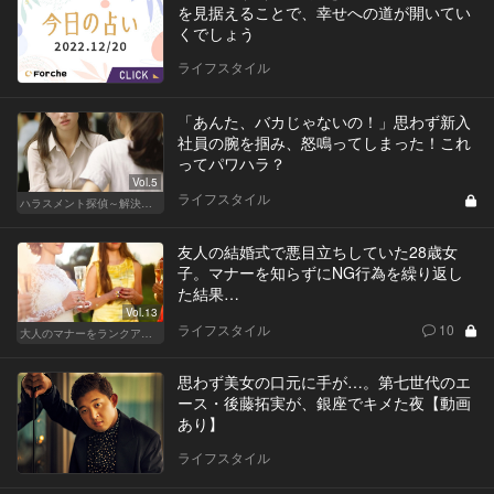
を見据えることで、幸せへの道が開いてい
くでしょう
ライフスタイル
「あんた、バカじゃないの！」思わず新入
社員の腕を掴み、怒鳴ってしまった！これ
ってパワハラ？
Vol.5
ライフスタイル
ハラスメント探偵～解決編～
友人の結婚式で悪目立ちしていた28歳女
子。マナーを知らずにNG行為を繰り返し
た結果…
Vol.13
ライフスタイル
10
大人のマナーをランクアップせよ
思わず美女の口元に手が…。第七世代のエ
ース・後藤拓実が、銀座でキメた夜【動画
あり】
ライフスタイル