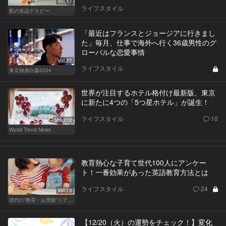
Vol.17
ライフスタイル
私の名品テラピー
「最近はフランスとジョージアに行きまし
た」毎月、仕事で海外へ行く36歳男性のグ
ローバルな恋愛事情
Vol.27
ライフスタイル
東京独身白書2024
世界が注目するホテル格付け最新版、東京
に新たに4つの「5つ星ホテル」が誕生！
ライフスタイル
10
Vol.212
World Trend News
教育熱心な子育て世代100人にアンケー
ト！一番効果があった英語教育方法とは
ライフスタイル
24
Vol.10
現代の“教育・お受験”リアルドキュメント
【12/20（火）の運勢をチェック！】変化