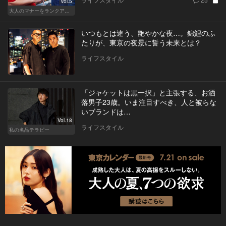
Vol.5
大人のマナーをランクアップせよ
いつもとは違う、艶やかな夜…。錦鯉のふ
たりが、東京の夜景に誓う未来とは？
ライフスタイル
「ジャケットは黒一択」と主張する、お洒
落男子23歳。いま注目すべき、人と被らな
いブランドは…
Vol.18
ライフスタイル
私の名品テラピー