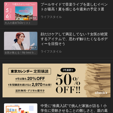
プールサイドで音楽ライブを楽しむイベン
トが最高！夏を感じる今週末の予定３選
ライフスタイル
Vol.53
大人の週末ToDoリスト
顔だけケアして満足してない？女医が絶賛
するアイテムで、思わず触りたくなるボデ
ィーを目指そう
Vol.7
ライフスタイル
女医が教える！My best beauty
中受に“推薦入試”で挑んだ家族が語る！小
学生に受験させることの難しさと、親の葛