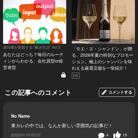
成功者が実践する “稼ぎ生活” Vol.3
「モエ・エ・シャンドン」が贈
あなたはどっち？毎日のルーテ
る、2026年夏の特別なプロモー
ィンからわかる、会社員型or経
ション。極上のシャンパンを味
営者型
わえる厳選店舗を一挙紹介！
PR
この記事へのコメント
コメントする
No Name
東カレの中では、なんか新しい雰囲気の記事だ！
2022/01/10 05:07
4
19