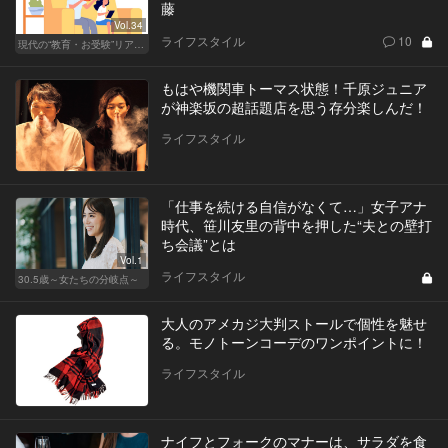
藤
Vol.34
ライフスタイル
10
現代の“教育・お受験”リアルドキュメント
もはや機関車トーマス状態！千原ジュニア
が神楽坂の超話題店を思う存分楽しんだ！
ライフスタイル
「仕事を続ける自信がなくて…」女子アナ
時代、笹川友里の背中を押した“夫との壁打
ち会議”とは
Vol.1
ライフスタイル
30.5歳～女たちの分岐点～
大人のアメカジ大判ストールで個性を魅せ
る。モノトーンコーデのワンポイントに！
ライフスタイル
ナイフとフォークのマナーは、サラダを食