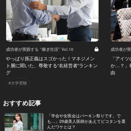
成功者が実践する “稼ぎ生活” Vol.10
成功者が実践
やっぱり孫正義はスゴかった！マネジメン
「アイツ
ト層に聞いた、尊敬する“名経営者”ランキン
か…？」
グ
由
#大学受験
おすすめ記事
「学会や女医会はバーキン祭りです。で
も…」29歳美人医師があえてピコタンを選
んだワケとは？