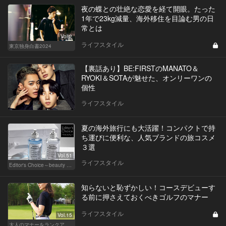
夜の蝶との壮絶な恋愛を経て開眼。たった
1年で23kg減量、海外移住を目論む男の日
常とは
Vol.2
ライフスタイル
東京独身白書2024
【裏話あり】BE:FIRSTのMANATO＆
RYOKI＆SOTAが魅せた、オンリーワンの
個性
ライフスタイル
夏の海外旅行にも大活躍！コンパクトで持
ち運びに便利な、人気ブランドの旅コスメ
３選
Vol.51
ライフスタイル
Editor's Choice～beauty & wellness～
知らないと恥ずかしい！コースデビューす
る前に押さえておくべきゴルフのマナー
ライフスタイル
Vol.15
大人のマナーをランクアップせよ