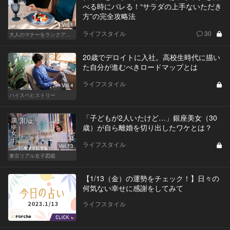
べる時にバレる！“サラダの上手ないただき
方”の完全攻略法
Vol.1
ライフスタイル
30
大人のマナーをランクアップせよ
20歳でデロイトに入社。高校生時代に描い
た自分が進むべきロードマップとは
ライフスタイル
Vol.4
ハイスペヒストリー
「子どもが2人いたけど…」銀座美女（30
歳）が自ら離婚を切り出したワケとは？
ライフスタイル
Vol.13
東京リアル女子図鑑
【1/13（金）の運勢をチェック！】日々の
何気ない幸せに感謝をしてみて
ライフスタイル