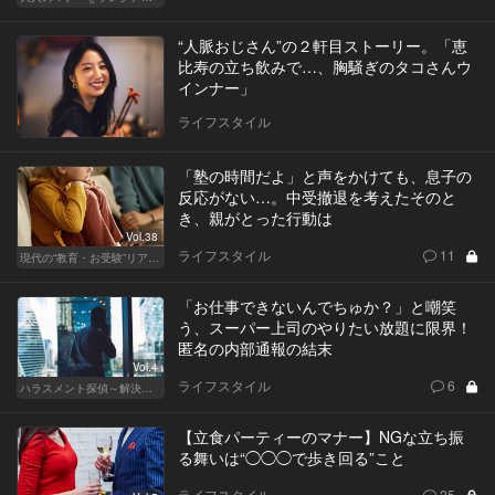
“人脈おじさん”の２軒目ストーリー。「恵
比寿の立ち飲みで…、胸騒ぎのタコさんウ
インナー」
ライフスタイル
「塾の時間だよ」と声をかけても、息子の
反応がない…。中受撤退を考えたそのと
き、親がとった行動は
Vol.38
ライフスタイル
11
現代の“教育・お受験”リアルドキュメント
「お仕事できないんでちゅか？」と嘲笑
う、スーパー上司のやりたい放題に限界！
匿名の内部通報の結末
Vol.4
ライフスタイル
6
ハラスメント探偵～解決編～
【立食パーティーのマナー】NGな立ち振
る舞いは“◯◯◯で歩き回る”こと
ライフスタイル
25