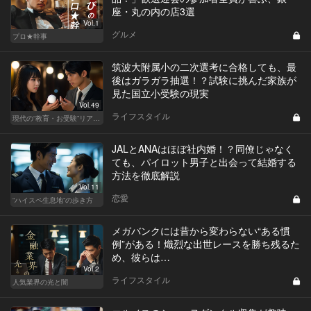
座・丸の内の店3選
Vol.1
グルメ
プロ★幹事
筑波大附属小の二次選考に合格しても、最
後はガラガラ抽選！？試験に挑んだ家族が
見た国立小受験の現実
Vol.49
ライフスタイル
現代の“教育・お受験”リアルドキュメント
JALとANAはほぼ社内婚！？同僚じゃなく
ても、パイロット男子と出会って結婚する
方法を徹底解説
Vol.11
恋愛
“ハイスペ生息地”の歩き方
メガバンクには昔から変わらない“ある慣
例”がある！熾烈な出世レースを勝ち残るた
め、彼らは…
Vol.2
ライフスタイル
人気業界の光と闇