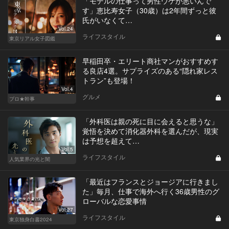
「モデルの仕事って男性ウケが悪いんで
す」恵比寿女子（30歳）は2年間ずっと彼
氏がいなくて…
Vol.24
ライフスタイル
東京リアル女子図鑑
早稲田卒・エリート商社マンがおすすめす
る良店4選。サプライズのある“隠れ家レス
トラン”も登場！
Vol.4
グルメ
プロ★幹事
「外科医は親の死に目に会えると思うな」
覚悟を決めて消化器外科を選んだが、現実
は予想を超えて…
Vol.5
ライフスタイル
人気業界の光と闇
「最近はフランスとジョージアに行きまし
た」毎月、仕事で海外へ行く36歳男性のグ
ローバルな恋愛事情
Vol.27
ライフスタイル
東京独身白書2024