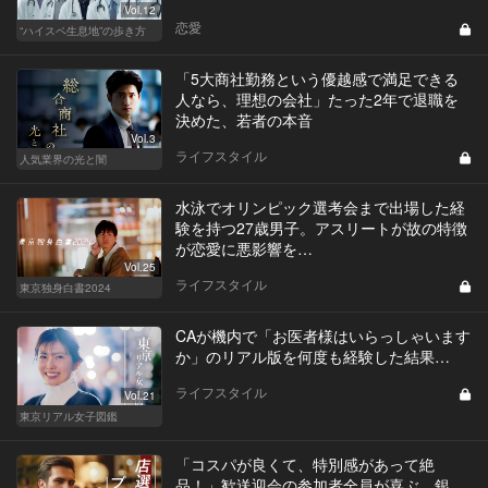
Vol.12
恋愛
“ハイスペ生息地”の歩き方
「5大商社勤務という優越感で満足できる
人なら、理想の会社」たった2年で退職を
決めた、若者の本音
Vol.3
ライフスタイル
人気業界の光と闇
水泳でオリンピック選考会まで出場した経
験を持つ27歳男子。アスリートが故の特徴
が恋愛に悪影響を…
Vol.25
ライフスタイル
東京独身白書2024
CAが機内で「お医者様はいらっしゃいます
か」のリアル版を何度も経験した結果…
ライフスタイル
Vol.21
東京リアル女子図鑑
「コスパが良くて、特別感があって絶
品！」歓送迎会の参加者全員が喜ぶ、銀