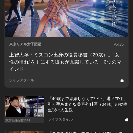
東京リアル女子図鑑
Vol.25
上智大卒・ミスコン出身の役員秘書（29歳）。“女
性の憧れ”を手にする彼女が意識している「3つのマ
インド」
ライフスタイル
「40歳まで結婚しなくていい」港区在住、
引く手あまたな美容外科医（34歳）の効率
重視の人生観
Vol.28
ライフスタイル
東京独身白書2024