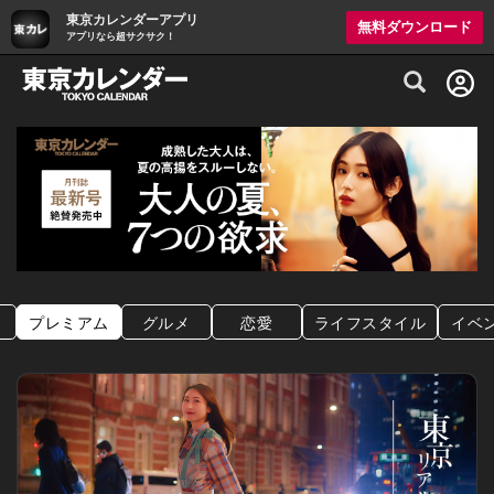
東京カレンダーアプリ
無料ダウンロード
アプリなら超サクサク！
グルメ情報・プレミアムレストラン予約サイト
プレミアム
グルメ
恋愛
ライフスタイル
イベ