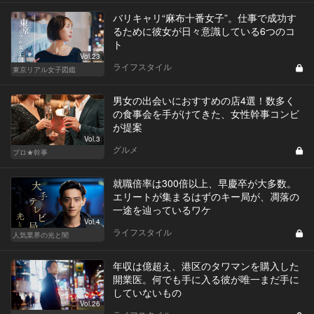
バリキャリ“麻布十番女子”。仕事で成功す
るために彼女が日々意識している6つのコ
ト
Vol.23
ライフスタイル
東京リアル女子図鑑
男女の出会いにおすすめの店4選！数多く
の食事会を手がけてきた、女性幹事コンビ
が提案
Vol.3
グルメ
プロ★幹事
就職倍率は300倍以上、早慶卒が大多数。
エリートが集まるはずのキー局が、凋落の
一途を辿っているワケ
Vol.4
ライフスタイル
人気業界の光と闇
年収は億超え、港区のタワマンを購入した
開業医。何でも手に入る彼が唯一まだ手に
していないもの
Vol.26