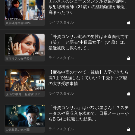
エルメスのシェーヌダンクル収集が趣味。
放射線科医師（31歳）の結婚願望が最近、
高まったワケ
Vol.24
ライフスタイル
東京独身白書2024
「外資コンサル勤めの男性は正直面倒です
（笑）」と語る“中目黒女子”（31歳）は、
最近彼氏に振られて…
Vol.20
ライフスタイル
東京リアル女子図鑑
【麻布中高のすべて・後編】入学できたら
高3まで勉強しなくていい？中受トップ層
の大学受験事情
Vol.48
ライフスタイル
現代の“教育・お受験”リアルドキュメント
「外資コンサル」はパワポ屋さん！？ステ
ータスや高収入を求めて、日系メーカーか
らBIG4に転職した結果…
Vol.1
ライフスタイル
人気業界の光と闇