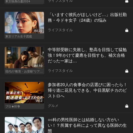
ライフスタイル
東京独身白書2024
「いますぐ彼氏がほしいけど…」出版社勤
務・今ドキ女子（24歳）の悩み
ライフスタイル
Vol.22
東京リアル女子図鑑
中等部受験に失敗し、塾高を目指して猛勉
強！9年かけて慶應を目指すも、補欠合格
だった一家は…
Vol.50
ライフスタイル
現代の“教育・お受験”リアルドキュメント
参加者20人の食事会の店選びに困ったら！
帰り道に花見もできる、中目黒駅チカのビ
ストロへ
Vol.2
グルメ
プロ★幹事
○○科の男性医師とは結婚しない方がい
い！？所属する科によって異なる医師の生
態