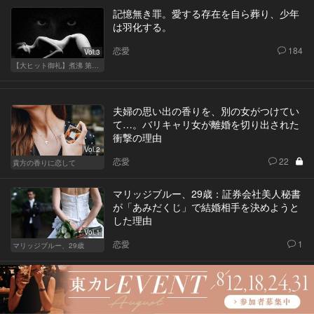
記憶無き罪。愛する存在を自ら葬り、少年
は羽化する。
恋愛
184
Vol.3
【大ヒット御礼】煮沸 第二章
夫婦の思い出の香りを、別の女がつけてい
て…。バリキャリ女が離婚を切り出された
衝撃の理由
Vol.2
恋愛
22
貴方の香りに恋して
マリッジブルー、29歳：証券会社美人秘書
が「あみだくじ」で結婚相手を決めようと
した理由
Vol.1
恋愛
1
マリッジブルー、29歳
婚約破棄した元カレの実家に、ノコノコ足
を運んだ女。そこで目を疑う光景に遭遇
し…。