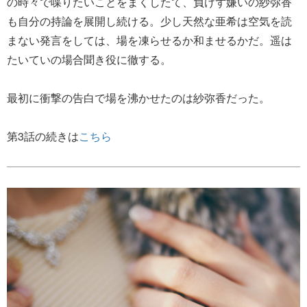
の時々で喋りたいことをまくしたて、負けず嫌いの紗弥香
も自分の持論を展開し続ける。少し天然な亜希は空気を読
まない発言をしては、場を凍らせるか和ませるかだ。遥は
たいていの場合聞き役に徹する。
最初に衝撃の告白で場を沸かせたのは紗弥香だった。
第3話の続きは
こちら