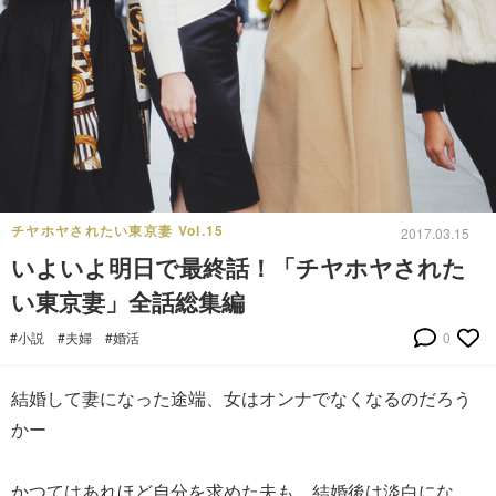
チヤホヤされたい東京妻 Vol.15
2017.03.15
いよいよ明日で最終話！「チヤホヤされた
い東京妻」全話総集編
#小説
#夫婦
#婚活
0
結婚して妻になった途端、女はオンナでなくなるのだろう
かー
かつてはあれほど自分を求めた夫も、結婚後は淡白にな