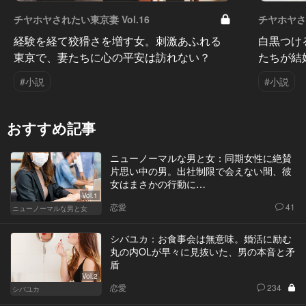
チヤホヤされたい東京妻 Vol.16
チヤホヤされ
経験を経て狡猾さを増す女。刺激あふれる
白黒つけ
東京で、妻たちに心の平安は訪れない？
たちが結
#小説
#小説
おすすめ記事
ニューノーマルな男と女：同期女性に絶賛
片思い中の男。出社制限で会えない間、彼
女はまさかの行動に…
Vol.1
恋愛
41
ニューノーマルな男と女
シバユカ：お食事会は無意味。婚活に励む
丸の内OLが早々に見抜いた、男の本音と矛
盾
Vol.2
恋愛
234
シバユカ