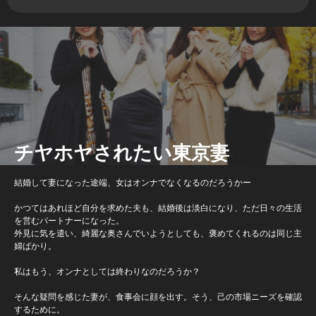
チヤホヤされたい東京妻
結婚して妻になった途端、女はオンナでなくなるのだろうかー
かつてはあれほど自分を求めた夫も、結婚後は淡白になり、ただ日々の生活
を営むパートナーになった。
外見に気を遣い、綺麗な奥さんでいようとしても、褒めてくれるのは同じ主
婦ばかり。
私はもう、オンナとしては終わりなのだろうか？
そんな疑問を感じた妻が、食事会に顔を出す。そう、己の市場ニーズを確認
するために。