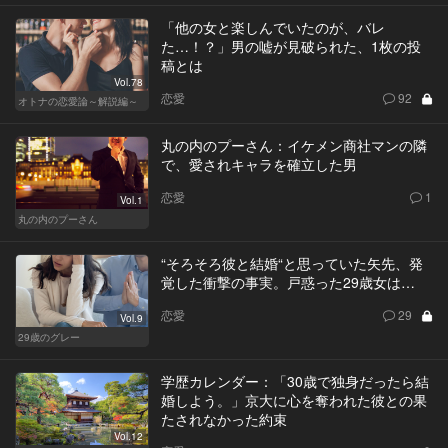
「他の女と楽しんでいたのが、バレ
た…！？」男の嘘が見破られた、1枚の投
稿とは
Vol.78
恋愛
92
オトナの恋愛論～解説編～
丸の内のプーさん：イケメン商社マンの隣
で、愛されキャラを確立した男
恋愛
1
Vol.1
丸の内のプーさん
“そろそろ彼と結婚“と思っていた矢先、発
覚した衝撃の事実。戸惑った29歳女は…
恋愛
29
Vol.9
29歳のグレー
学歴カレンダー：「30歳で独身だったら結
婚しよう。」京大に心を奪われた彼との果
たされなかった約束
Vol.12