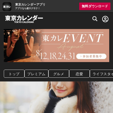
東京カレンダーアプリ
無料ダウンロード
アプリなら超サクサク！
グルメ情報・プレミアムレストラン予約サイト
トップ
プレミアム
グルメ
恋愛
ライフスタ