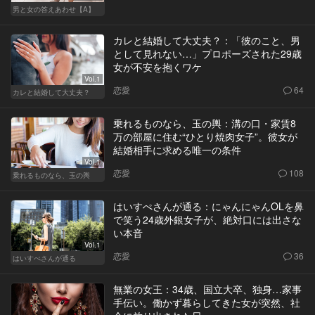
男と女の答えあわせ【A】
カレと結婚して大丈夫？：「彼のこと、男
として見れない…」プロポーズされた29歳
女が不安を抱くワケ
Vol.1
恋愛
64
カレと結婚して大丈夫？
乗れるものなら、玉の輿：溝の口・家賃8
万の部屋に住む“ひとり焼肉女子”。彼女が
結婚相手に求める唯一の条件
Vol.1
恋愛
108
乗れるものなら、玉の輿
はいすぺさんが通る：にゃんにゃんOLを鼻
で笑う24歳外銀女子が、絶対口には出さな
い本音
Vol.1
恋愛
36
はいすぺさんが通る
無業の女王：34歳、国立大卒、独身…家事
手伝い。働かず暮らしてきた女が突然、社