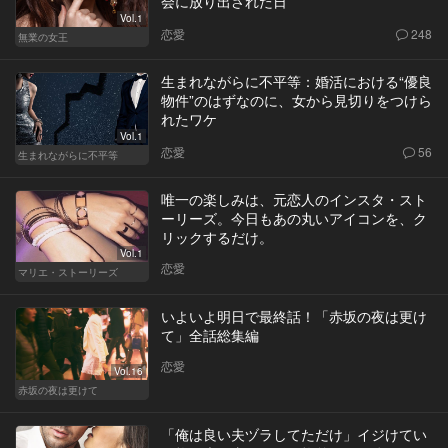
会に放り出された日
Vol.1
恋愛
248
無業の女王
生まれながらに不平等：婚活における“優良
物件”のはずなのに、女から見切りをつけら
れたワケ
Vol.1
恋愛
56
生まれながらに不平等
唯一の楽しみは、元恋人のインスタ・スト
ーリーズ。今日もあの丸いアイコンを、ク
リックするだけ。
Vol.1
恋愛
マリエ・ストーリーズ
いよいよ明日で最終話！「赤坂の夜は更け
て」全話総集編
恋愛
Vol.16
赤坂の夜は更けて
「俺は良い夫ヅラしてただけ」イジけてい