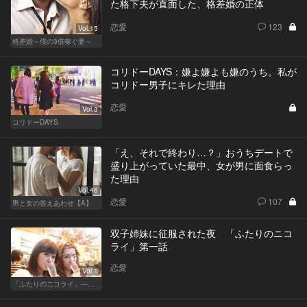
た格下夫が直面した、格差婚の正体
恋愛
123
Vol.15
格差婚～僕の3倍稼ぐ妻～
コリドーDAYS：嫌よ嫌よも嫌のうち。私が
コリドー男子にキレた理由
恋愛
Vol.3
コリドーDAYS
「え、それで終わり…？」おうちデートで
盛り上がっていた最中、女が男に面食らっ
た理由
Vol.46
恋愛
107
男と女の答えあわせ【A】
双子姉妹に征服された夜 「ふたりのニコ
ライ」第一話
恋愛
Vol.1
「ふたりのニコライ」―作家・柴崎竜人の恋愛ストーリー