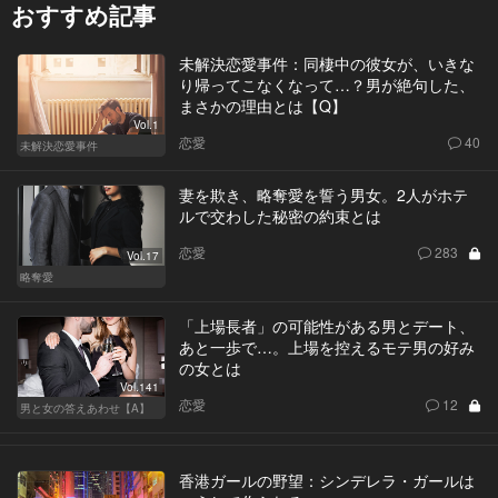
おすすめ記事
未解決恋愛事件：同棲中の彼女が、いきな
り帰ってこなくなって…？男が絶句した、
まさかの理由とは【Q】
Vol.1
恋愛
40
未解決恋愛事件
妻を欺き、略奪愛を誓う男女。2人がホテ
ルで交わした秘密の約束とは
恋愛
283
Vol.17
略奪愛
「上場長者」の可能性がある男とデート、
あと一歩で…。上場を控えるモテ男の好み
の女とは
Vol.141
恋愛
12
男と女の答えあわせ【A】
香港ガールの野望：シンデレラ・ガールは