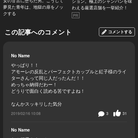
女の甘言に堕ちた男。こうして
ション。極上のシャンパンを味
夢見た青年は、地獄の扉をノッ
わえる厳選店舗を一挙紹介！
クする
PR
この記事へのコメント
コメントする
No Name
やっぱり！！
アモーレの反乱とパーフェクトカップルと紅子様のライ
ターさんって同じ人だったんだ！！
めっちゃ納得だわー！
どうりで面白く読める筈ですよね！
なんかスッキリした気分
2019/02/16 10:08
3
31
No Name