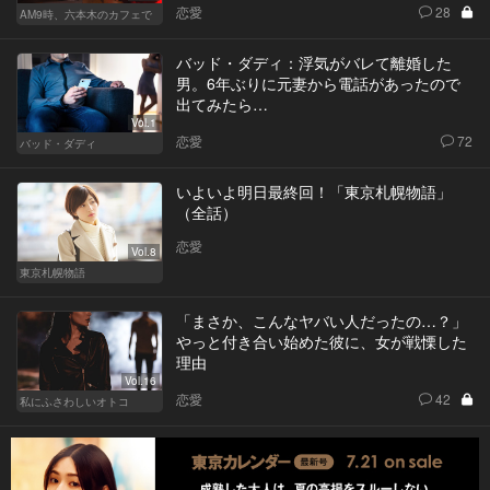
恋愛
28
AM9時、六本木のカフェで
バッド・ダディ：浮気がバレて離婚した
男。6年ぶりに元妻から電話があったので
出てみたら…
Vol.1
恋愛
72
バッド・ダディ
いよいよ明日最終回！「東京札幌物語」
（全話）
恋愛
Vol.8
東京札幌物語
「まさか、こんなヤバい人だったの…？」
やっと付き合い始めた彼に、女が戦慄した
理由
Vol.16
恋愛
42
私にふさわしいオトコ