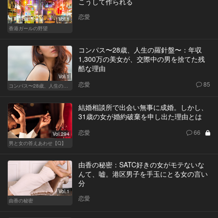
こうして作られる
恋愛
Vol.1
香港ガールの野望
コンパス〜28歳、人生の羅針盤〜：年収
1,300万の美女が、交際中の男を捨てた残
酷な理由
Vol.1
恋愛
85
コンパス〜28歳、人生の羅針盤〜
結婚相談所で出会い無事に成婚。しかし、
31歳の女が婚約破棄を申し出た理由とは
恋愛
66
Vol.294
男と女の答えあわせ【Q】
由香の秘密：SATC好きの女がモテないな
んて、嘘。港区男子を手玉にとる女の言い
分
Vol.1
恋愛
由香の秘密