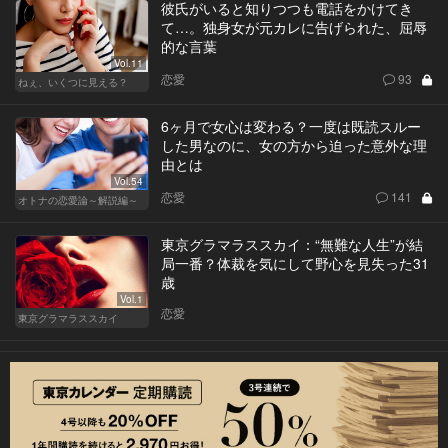
彼氏がいると知りつつも電話をかけてき
て…。独身女が元カレに告げられた、屈辱
的な言葉
Vol.11
恋愛
93
ねぇ、いくつに見える？
6ヶ月で女心は変わる？一度は既読スルー
した男なのに、女の方から迫った意外な理
由とは
Vol.54
恋愛
141
オトナの恋愛論～解説編～
東京グラマラススカイ：“無難な人生”が結
局一番？体裁を気にして野心を見失った31
歳
Vol.1
恋愛
東京グラマラススカイ