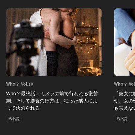
Who？ Vol.10
Who？ Vol
Who？最終話：カメラの前で行われる復讐
「彼女に
劇。そして勝負の行方は、狂った隣人によ
朝、女の
って決められる
も言えな
#小説
#小説