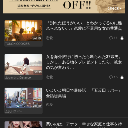
「別れたほうがいい、とわかってるのに離
れられない…」恋愛に不器用な女の共通点
恋愛
11
Vol.15
TOUGH COOKIES
女を海外旅行に誘ったら断られた37歳男。
しかし、ある物をプレゼントしたら、彼女
の気が変わり…
Vol.2
恋愛
15
あなたとのDistance
いよいよ明日で最終話！「五反田ラバー」
全話総集編
恋愛
Vol.10
五反田ラバー
悪いのは、アナタ：幸せな家庭と仕事を持