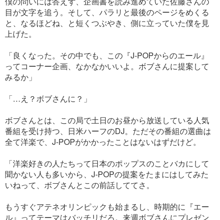
僕の問いには答えず、企画書を読み進めていた佐藤さんの
目が文字を追う。そして、パラリと最後のページをめくる
と、なるほどね、と短くつぶやき、側に立っていた僕を見
上げた。
「良くなった。その中でも、この『J-POPからのエール』
ってコーナー企画、なかなかいいよ。ボブさんに提案して
みるか」
「…え？ボブさんに？」
ボブさんとは、この局で土日のお昼から放送している人気
番組を受け持つ、日米ハーフのDJ。ただその番組の選曲は
全て洋楽で、J-POPがかかったことはないはずだけど。
「洋楽好きの人たちって日本のポップスのことバカにして
聞かない人も多いから、J-POPの提案をたまにはしてみた
いねって、ボブさんとこの前話しててさ。
もうすぐアテネオリンピックも始まるし、時期的に『エー
ル』ってテーマはバッチリだろ。来週ボブさんにプレゼン