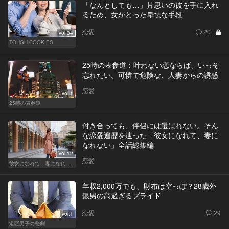
「なんとしても…」片思いの彼を手に入れ
るため、女がとった卑怯な手段
恋愛
20
Vol.34
TOUGH COOKIES
25時の表参道：叶わない恋ならば、いっそ
忘れたい。可憐で危険な、人妻からの誘惑
恋愛
Vol.1
25時の表参道
付き合っても、伴侶には選ばれない。そん
な恋愛遍歴を辿った「彼女になれて、妻に
なれない」全話総集編
Vol.12
恋愛
彼女になれて、妻になれない
年収2,000万でも、財布は空っぽ？28歳外
銀男の高過ぎるプライド
恋愛
29
Vol.1
港区男子の悲劇