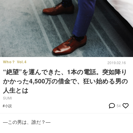
Who？ Vol.4
2019.02.16
“絶望”を運んできた、1本の電話。突如降り
かかった4,500万の借金で、狂い始める男の
人生とは
SUMI
#小説
54
—この男は、誰だ？—