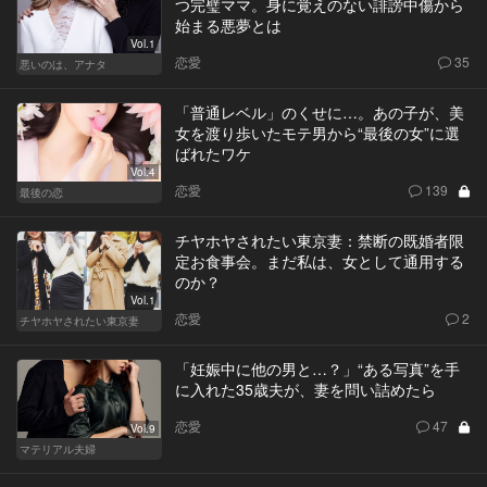
つ完璧ママ。身に覚えのない誹謗中傷から
始まる悪夢とは
Vol.1
恋愛
35
悪いのは、アナタ
「普通レベル」のくせに…。あの子が、美
女を渡り歩いたモテ男から“最後の女”に選
ばれたワケ
Vol.4
恋愛
139
最後の恋
チヤホヤされたい東京妻：禁断の既婚者限
定お食事会。まだ私は、女として通用する
のか？
Vol.1
恋愛
2
チヤホヤされたい東京妻
「妊娠中に他の男と…？」“ある写真”を手
に入れた35歳夫が、妻を問い詰めたら
恋愛
47
Vol.9
マテリアル夫婦