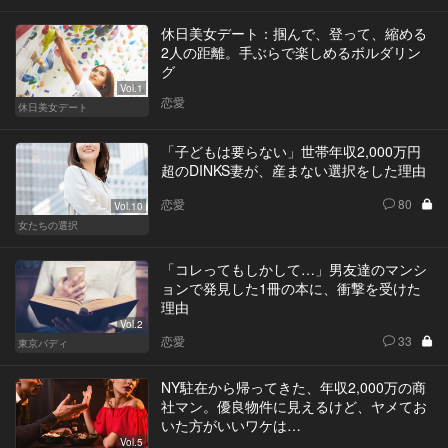
休日美女デート：掴んで、登って、縮める
2人の距離。手ぶらで楽しめるボルダリン
グ
Vol.1
恋愛
休日美女デート
「子どもは要らない」世帯年収2,000万円
超のDINKS妻が、産まない選択をした理由
恋愛
80
Vol.10
女たちの選択
「コレってもしかして…」男友達のマンシ
ョンで発見した1冊の本に、衝撃を受けた
理由
Vol.2
恋愛
33
東京バディ
NY駐在から帰ってきた、年収2,000万の商
社マン。優良物件に見えるけど、ヤメてお
いた方がいいワケは…
Vol.5