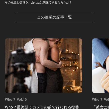
その絶望と孤独を、あなたは想像できるだろうか？
この連載の記事一覧
Who？ Vol.10
Who？ Vol
Who？最終話：カメラの前で行われる復讐
「彼女に