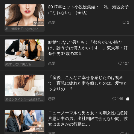
2017年ヒット小説総集編：「私、港区女子
になれない」（全話）
恋愛
2
Vol.17
私、港区女子になれない
結婚“しない”男たち：「都合がいい時だ
け、誘う子は何人かいます…」東大卒・好
条件男37歳の本音
Vol.1
恋愛
127
結婚“しない”男たち
「産後、こんなに幸せを感じたのは初め
て」育児に疲れた妻を癒したのは、愛情た
っぷりの…？
Vol.9
恋愛
146
産後クライシス—結婚3年目の波乱—
ニューノーマルな男と女：同期女性に絶賛
片思い中の男。出社制限で会えない間、彼
女はまさかの行動に…
Vol.1
恋愛
41