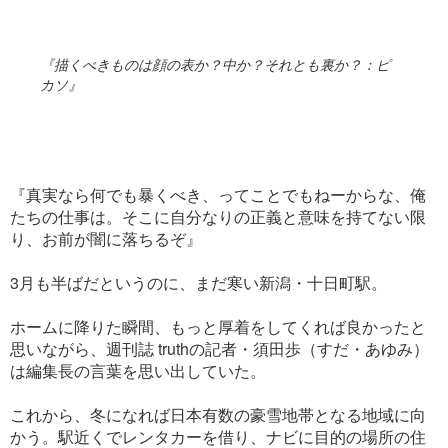
『描くべきものは顔の表か？中か？それとも裏か？：ピ
カソ』
『真実なら何でも暴くべき、ってことでもねーからな、俺
たちの仕事は。そこに自分なりの正義と意味を持てない限
り、お前が闇に落ちるぞ』
3月も半ばだというのに、まだ寒い新潟・十日町駅。
ホームに降りた瞬間、もっと厚着をしてくれば良かったと
思いながら、週刊誌 truthの記者・須田歩（すだ・あゆみ）
は編集長の言葉を思い出していた。
これから、冬になれば日本有数の豪雪地帯となる地域に向
かう。駅近くでレンタカーを借り、ナビに目的の場所の住