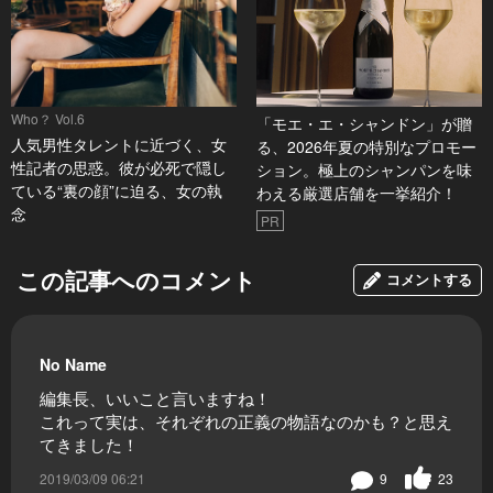
Who？ Vol.6
「モエ・エ・シャンドン」が贈
人気男性タレントに近づく、女
る、2026年夏の特別なプロモー
性記者の思惑。彼が必死で隠し
ション。極上のシャンパンを味
ている“裏の顔”に迫る、女の執
わえる厳選店舗を一挙紹介！
念
PR
この記事へのコメント
コメントする
No Name
編集長、いいこと言いますね！
これって実は、それぞれの正義の物語なのかも？と思え
てきました！
2019/03/09 06:21
9
23