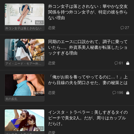
外コン女子は落とされない：華やかな交友
関係を持つ外コン女子が、特定の彼を作ら
ない理由
Vol.1
恋愛
27
外コン女子は落とされない
同期のエースに口説かれて、調子に乗って
いたら…。外資系美人秘書が転落したショ
ックすぎる理由
Vol.5
恋愛
61
アイ・ニード・モア〜外資系オンナの欲望〜
「俺がお前を養ってやってるのに…！」上
から目線の夫を閉口させた、妻の秘策とは
恋愛
196
Vol.13
夫の反乱
インスタ・トラベラー：美しすぎるタイの
ビーチで美女2人。だが、周りはカップル
だらけ。
Vol.1
恋愛