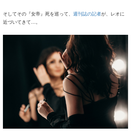
そしてその『女帝』死を巡って、
週刊誌の記者
が、レオに
近づいてきて…。