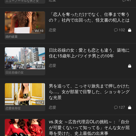
ニューノーマルな男と女
「恋人を奪っただけでなく、仕事まで奪う
の？」社内で出回った、怪文書の犯人とは
恋愛
102
Vol.10
婚約破棄
日比谷線の女：愛とも恋とも違う、築地に
住む15歳年上バツイチ男との10年
恋愛
Vol.5
日比谷線の女
男を追って、こっそり旅先まで押しかけた
ら…。女が部屋で目撃した、ショッキング
な光景
Vol.4
恋愛
127
恋愛依存症
vs.美女 ～広告代理店OLの挑戦～：「自分
が可愛くないって知ってる」そんな女が屈
辱を受けた、史上最低の出来事