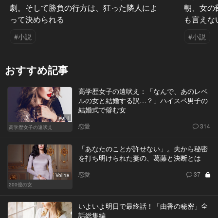
劇。そして勝負の行方は、狂った隣人によ
朝、女の
って決められる
も言えな
#小説
#小説
おすすめ記事
高学歴女子の遠吠え：「なんで、あのレベ
ルの女と結婚する訳…？」ハイスペ男子の
結婚式で僻む女
Vol.1
恋愛
314
高学歴女子の遠吠え
「あなたのことが許せない」。夫から秘密
を打ち明けられた妻の、葛藤と決断とは
恋愛
37
Vol.18
200億の女
いよいよ明日で最終話！「由香の秘密」全
話総集編