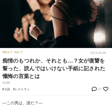
Who？ Vol.7
2019.03.09
痴情のもつれか、それとも…？女が復讐を
誓った、読んではいけない手紙に記された
懺悔の言葉とは
SUMI
#小説
#レストラン
27
—この男は、誰だ？—