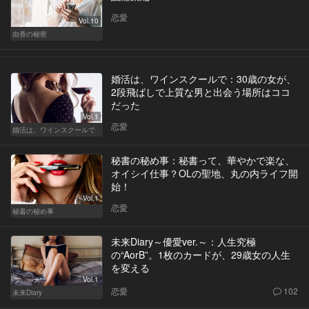
恋愛
Vol.10
由香の秘密
婚活は、ワインスクールで：30歳の女が、
2段飛ばしで上質な男と出会う場所はココ
だった
Vol.1
恋愛
婚活は、ワインスクールで
秘書の秘め事：秘書って、華やかで楽な、
オイシイ仕事？OLの聖地、丸の内ライフ開
始！
Vol.1
恋愛
秘書の秘め事
未来Diary～優愛ver.～：人生究極
の“AorB”。1枚のカードが、29歳女の人生
を変える
Vol.1
恋愛
102
未来Diary