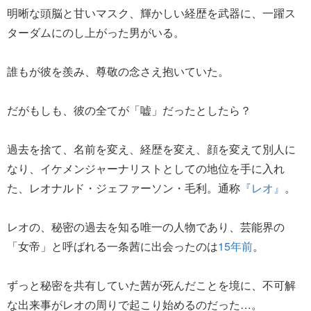
明晰な頭脳と甘いマスク、輝かしい経歴を武器に、一躍ス
ターダムにのし上がった男がいる。
誰もが彼を羨み、尊敬の念さえ抱いていた。
だがもしも、彼の全てが「嘘」だったとしたら？
過去を捨て、名前を変え、経歴を変え、顔を変えて別人に
なり、イケメンジャーナリストとしての地位を手に入れ
た、レオナルド・ジェファーソン・毛利。通称
『レオ』
。
レオの、秘密の過去を知る唯一の人物であり、芸能界の
「女帝」と呼ばれる一条茜に出会ったのは
15年前
。
ずっと秘密を共有していた茜が死んだことを境に、不可解
な出来事がレオの周りで起こり始めるのだった…。