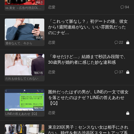
Vol.1
恋愛
94
vs.美女 ～広告代理店OLの挑戦～
「これって脈なし？」初デートの後、彼女
から1週間連絡がない。いい雰囲気だった
のにナゼ…
Vol.4
恋愛
22
運命なんて、今さら
「幸せだけど…」結婚まで秒読み段階で、
30歳男が婚約者に感じた妙な違和感
恋愛
37
Vol.15
だれもゆるしてくれない
圏外だったはずの男が、LINEの一文で彼女
を落とせたのはナゼ？LINEの答えあわせ
【Q】
Vol.14
恋愛
LINEの答えあわせ【Q】
東京23区男子：センスない女は相手にされ
ない。時代を創る渋谷区スタートアップ系