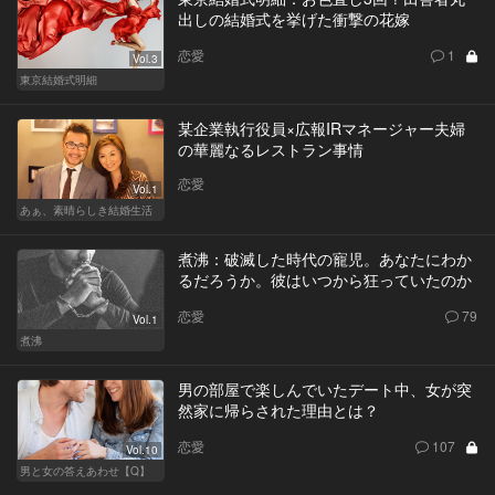
出しの結婚式を挙げた衝撃の花嫁
恋愛
1
Vol.3
東京結婚式明細
某企業執行役員×広報IRマネージャー夫婦
の華麗なるレストラン事情
恋愛
Vol.1
あぁ、素晴らしき結婚生活
煮沸：破滅した時代の寵児。あなたにわか
るだろうか。彼はいつから狂っていたのか
恋愛
79
Vol.1
煮沸
男の部屋で楽しんでいたデート中、女が突
然家に帰らされた理由とは？
恋愛
107
Vol.10
男と女の答えあわせ【Q】