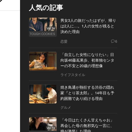
人気の記事
男女3人の旅だったはずが、帰り
は2人に…。1人の女性が残ると
Vol.74
決めた理由
TOUGH COOKIES
恋愛
6
「自立した女性になりたい」日
向坂46藤嶌果歩、初単独センタ
ーの不安と20歳の理想像
ライフスタイル
焼き鳥通が熱狂する渋谷の隠れ
家『とり茶太郎』。14年目も予
約困難であり続ける理由
グルメ
「今日はたくさん甘えちゃお」
再会した母の無邪気な一言に、
Vol.73
娘が激怒した理由