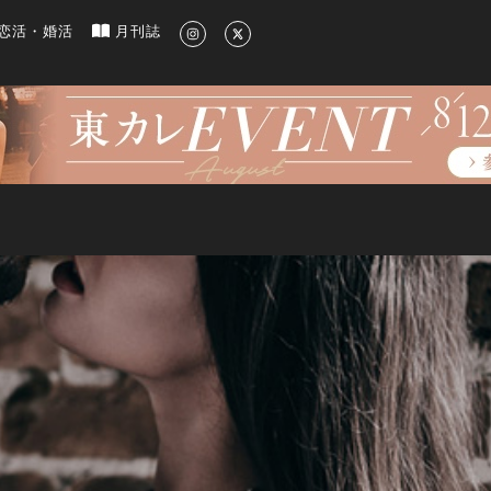
新のグルメ、洗練されたライフスタイル情報
恋活・婚活
月刊誌