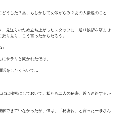
にどうした？あ、もしかして女帝がらみ？あの人優也のこと、
き、見送りのため立ち上がったスタッフに一通り挨拶を済ませ
に振り返り、こう言ったからだろう。
ね」
んにサラリと聞かれた僕は、
間話をしたくらいで…」
んには秘密にしておいて。私たち二人の秘密。近々連絡するか
」
理解できていなかったが、僕は、「秘密ね」と言った一条さん