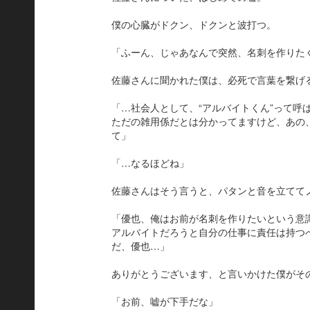
僕の心臓がドクン、ドクンと波打つ。
「ふーん、じゃあなんで突然、名刺を作りた
佐藤さんに聞かれた僕は、必死で言葉を繋げ
「…社会人として、“アルバイトくん”って呼
ただの雑用係だとは分かってますけど、あの
て」
「…なるほどね」
佐藤さんはそう言うと、パタンと音を立てて
「優也、俺はお前が名刺を作りたいという意
アルバイトだろうと自分の仕事に責任は持つ
だ、優也…」
ありがとうございます、と言いかけた僕がそ
「お前、嘘が下手だな」