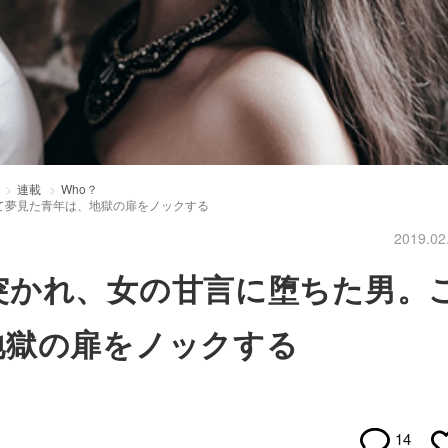
連載
Who？
て夢見た青年は、地獄の扉をノックする
2019.02
突かれ、女の甘言に堕ちた男。
地獄の扉をノックする
14