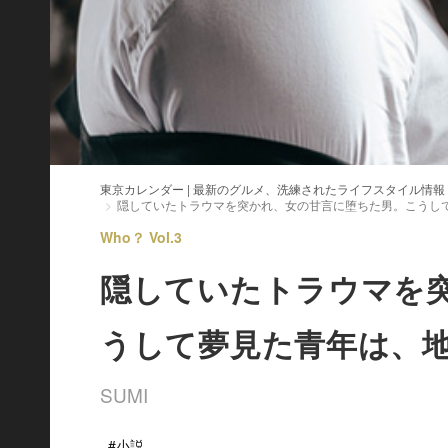
東京カレンダー | 最新のグルメ、洗練されたライフスタイル情報
隠していたトラウマを突かれ、女の甘言に堕ちた男。こうし
Who？ Vol.3
隠していたトラウマを
うして夢見た青年は、
SUMI
#小説