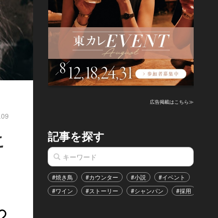
広告掲載はこちら≫
.09
記事を探す
こ
#焼き鳥
#カウンター
#小説
#イベント
#港区
#ワイン
#ストーリー
#シャンパン
#採用
#恋