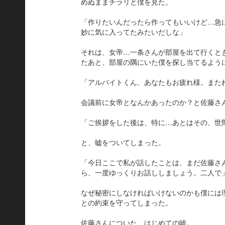
めぬままチラリと僕を見た。
「作りたいんだったら作ってもいいけど…急
妙に気に入ってたみたいだしな」
それは、女帝…一条さんが部屋を出て行くと
たあと、部屋の隅にいた僕を探し当てるよう
「アルバイトくん、あなたもお疲れ様。また
会議前に女帝となんかあったのか？と佐藤さ
「ご挨拶をした後は、特に…あとはその、世
と、嘘をついてしまった。
「今日ここで私が話したことは、まだ佐藤さ
ら、一度ゆっくりお話ししましょう。二人で
なぜ秘密にしなければいけないのかも僕には
との約束を守ってしまった。
佐藤さんについた、はじめての嘘。