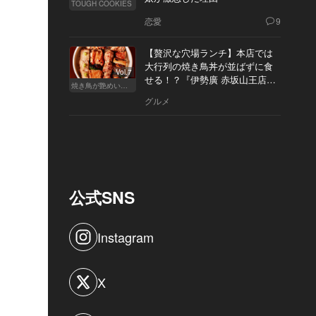
TOUGH COOKIES
恋愛
9
【贅沢な穴場ランチ】本店では
大行列の焼き鳥丼が並ばずに食
Vol.7
せる！？『伊勢廣 赤坂山王店』
焼き鳥が艶めいてきた
へ
グルメ
公式SNS
Instagram
X