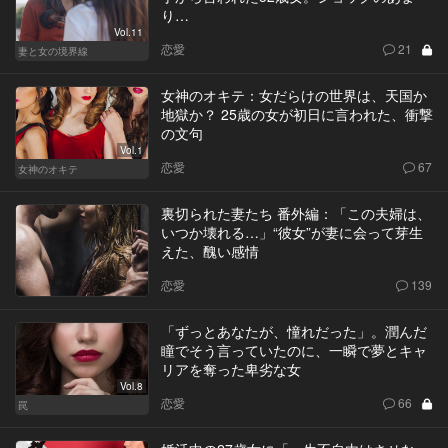
り…
Vol.11
恋愛
21
妻と女の境界線
女神のオキテ：女だらけの世界は、天国か
地獄か？ 25歳の女が初日に言われた、衝撃
の文句
Vol.1
恋愛
67
女神のオキテ
裏切られた妻たち 番外編：「この夫婦は、
いつか壊れる…」“彼女”が妻に会って芽生
えた、醜い感情
恋愛
139
「ずっとあなたが、憧れだった」。潤んだ
瞳でそう言っていたのに、一瞬で夢とキャ
リアを奪った卑劣な女
Vol.8
恋愛
66
罠