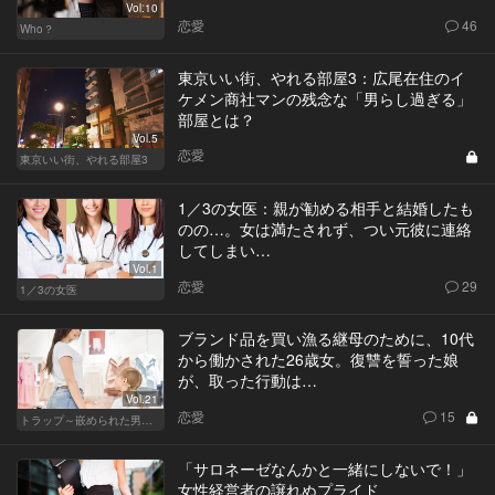
Vol.10
恋愛
46
Who？
東京いい街、やれる部屋3：広尾在住のイ
ケメン商社マンの残念な「男らし過ぎる」
部屋とは？
Vol.5
恋愛
東京いい街、やれる部屋3
1／3の女医：親が勧める相手と結婚したも
のの…。女は満たされず、つい元彼に連絡
してしまい…
Vol.1
恋愛
29
1／3の女医
ブランド品を買い漁る継母のために、10代
から働かされた26歳女。復讐を誓った娘
が、取った行動は…
Vol.21
恋愛
15
トラップ～嵌められた男と女～
「サロネーゼなんかと一緒にしないで！」
女性経営者の譲れぬプライド