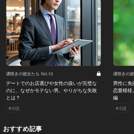
遅咲きの彼女たち Vol.13
遅咲きの彼女
デートでのお店選びや女性の扱いが完璧な
男性に免
のに、なぜかモテない男。やりがちな失敗
恋愛模様
とは？
編
#小説
#小説
おすすめ記事