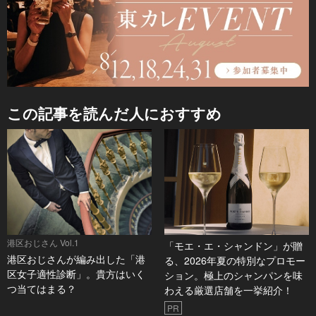
この記事を読んだ人におすすめ
港区おじさん Vol.1
「モエ・エ・シャンドン」が贈
港区おじさんが編み出した「港
る、2026年夏の特別なプロモー
区女子適性診断」。貴方はいく
ション。極上のシャンパンを味
つ当てはまる？
わえる厳選店舗を一挙紹介！
PR