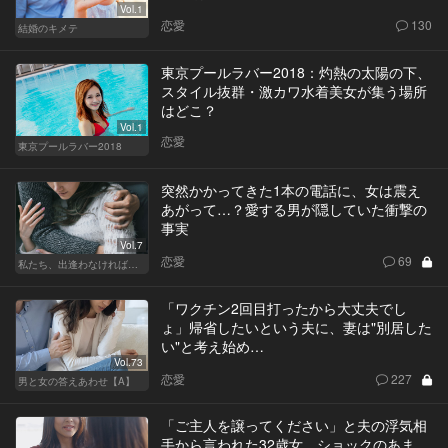
Vol.1
恋愛
130
結婚のキメテ
東京プールラバー2018：灼熱の太陽の下、
スタイル抜群・激カワ水着美女が集う場所
はどこ？
Vol.1
恋愛
東京プールラバー2018
突然かかってきた1本の電話に、女は震え
あがって…？愛する男が隠していた衝撃の
事実
Vol.7
恋愛
69
私たち、出逢わなければよかった
「ワクチン2回目打ったから大丈夫でし
ょ」帰省したいという夫に、妻は"別居した
い"と考え始め…
Vol.73
恋愛
227
男と女の答えあわせ【A】
「ご主人を譲ってください」と夫の浮気相
手から言われた32歳女。ショックのあま