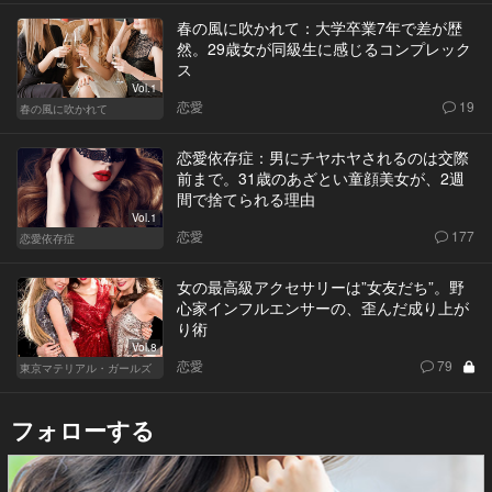
春の風に吹かれて：大学卒業7年で差が歴
然。29歳女が同級生に感じるコンプレック
ス
Vol.1
恋愛
19
春の風に吹かれて
恋愛依存症：男にチヤホヤされるのは交際
前まで。31歳のあざとい童顔美女が、2週
間で捨てられる理由
Vol.1
恋愛
177
恋愛依存症
女の最高級アクセサリーは”女友だち”。野
心家インフルエンサーの、歪んだ成り上が
り術
Vol.8
恋愛
79
東京マテリアル・ガールズ
フォローする