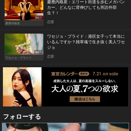
慶應内格差：エリート街道を歩むメガバン
カー、どんなに背伸びしても所詮外部
生？！
Vol.1
恋愛
慶應内格差
ワセジョ・プライド：港区女子って本当に
いるんですか？雑草魂で生き抜く美人ワセ
ジョ
Vol.1
恋愛
ワセジョ・プライド
フォローする