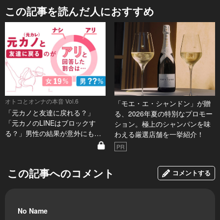
この記事を読んだ人におすすめ
オトコとオンナの本音 Vol.6
「モエ・エ・シャンドン」が贈
「元カノと友達に戻れる？」
る、2026年夏の特別なプロモー
「元カノのLINEはブロックす
ション。極上のシャンパンを味
る？」男性の結果が意外にも…
わえる厳選店舗を一挙紹介！
PR
この記事へのコメント
コメントする
No Name