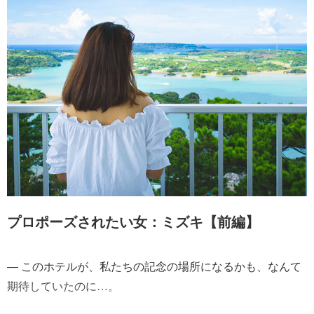
プロポーズされたい女：ミズキ【前編】
― このホテルが、私たちの記念の場所になるかも、なんて
期待していたのに…。