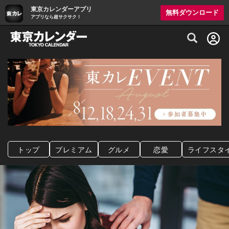
東京カレンダーアプリ
無料ダウンロード
アプリなら超サクサク！
グルメ情報・プレミアムレストラン予約サイト
トップ
プレミアム
グルメ
恋愛
ライフスタ