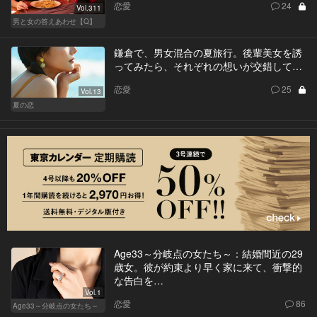
恋愛
24
Vol.311
男と女の答えあわせ【Q】
鎌倉で、男女混合の夏旅行。後輩美女を誘
ってみたら、それぞれの想いが交錯して…
恋愛
25
Vol.13
夏の恋
Age33～分岐点の女たち～：結婚間近の29
歳女。彼が約束より早く家に来て、衝撃的
な告白を…
Vol.1
恋愛
86
Age33～分岐点の女たち～