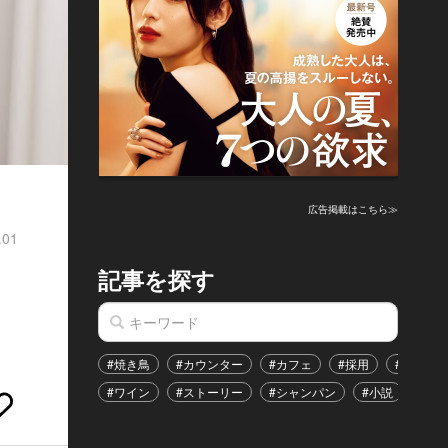
広告掲載はこちら≫
.01
記事を探す
#焼き鳥
#カウンター
#カフェ
#採用
#恋愛
#ワイン
#ストーリー
#シャンパン
#小説
#イ