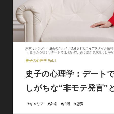
東京カレンダー | 最新のグルメ、洗練されたライフスタイル情報
史子の心理学：デートでは絶対NG。高学歴が無意識にしがち
史子の心理学 Vol.1
史子の心理学：デートで
しがちな“非モテ発言”
#キャリア
#友達
#婚活
#恋愛