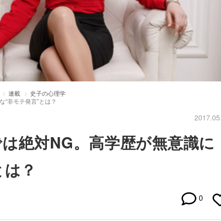
連載
史子の心理学
な“非モテ発言”とは？
2017.05
は絶対NG。高学歴が無意識に
とは？
0