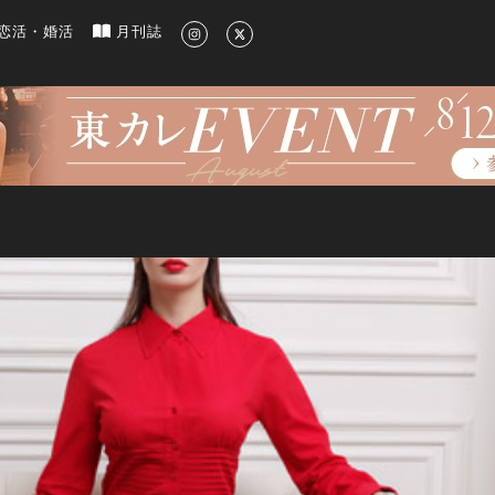
新のグルメ、洗練されたライフスタイル情報
恋活・婚活
月刊誌