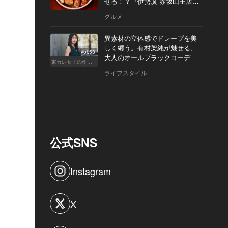
せる！？『伊勢廣 赤坂山王店』
へ
グルメ
異素材の立体感でドレープを美
しく纏う。有村架純が魅せる、
Vol.53
大人のオールブラックコーデ
東カレ女子の作り方
ライフスタイル
公式SNS
Instagram
X