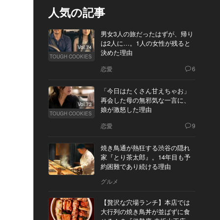
人気の記事
男女3人の旅だったはずが、帰り
は2人に…。1人の女性が残ると
Vol.74
決めた理由
TOUGH COOKIES
恋愛
6
「今日はたくさん甘えちゃお」
再会した母の無邪気な一言に、
Vol.73
娘が激怒した理由
TOUGH COOKIES
恋愛
9
焼き鳥通が熱狂する渋谷の隠れ
家『とり茶太郎』。14年目も予
約困難であり続ける理由
グルメ
【贅沢な穴場ランチ】本店では
大行列の焼き鳥丼が並ばずに食