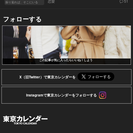
恋愛
51
振り返れば、そこにいる
フォローする
この記事が気に入ったらいいね！しよう
X（旧Twitter）で東京カレンダーを
Instagramで東京カレンダーをフォローする