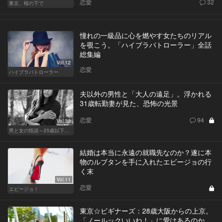
恋愛
32
東京、桜の下で
憧れの一級品に心を燃やす女たちのリアル
を覗こう。「ハイブラパトローラー」全話
総集編
Vol.12
恋愛
ハイブラパトローラー
夫以外の男性と「大人の遠足」。浮かれる
31歳転勤妻が見た、恐怖の光景
恋愛
94
Vol.32
男と女の怪談～25歳以下閲覧禁止～
結婚は本当に永遠の就職先なのか？遂に本
物のルブタンを手に入れたエビージョの行
く末
Vol.11
恋愛
エビージョ！
東京☆ビギナーズ：28歳大阪からの上京。
「ノールックいいね！」に愛はあるのか