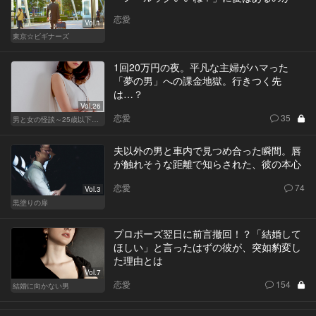
恋愛
Vol.1
東京☆ビギナーズ
1回20万円の夜。平凡な主婦がハマった
「夢の男」への課金地獄。行きつく先
は…？
Vol.26
恋愛
35
男と女の怪談～25歳以下閲覧禁止～
夫以外の男と車内で見つめ合った瞬間。唇
が触れそうな距離で知らされた、彼の本心
恋愛
74
Vol.3
黒塗りの扉
プロポーズ翌日に前言撤回！？「結婚して
ほしい」と言ったはずの彼が、突如豹変し
た理由とは
Vol.7
恋愛
154
結婚に向かない男