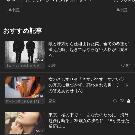
#小説
#小説
おすすめ記事
敵と味方から仕組まれた罠。全ての希望が
潰えた時、起きてはならない人格が目覚め
る。
Vol.4
恋愛
87
【大ヒット御礼】煮沸 第二章
女のさしすせそ「さすがです、すごい♡」
の真意に気づかず、惑わされる男：デート
の答えあわせ【A】
Vol.12
恋愛
172
デートの答えあわせ【A】
東京、桜の下で：「あなたのために、海外
赴任は断る」29歳女の決断に、彼が見せた
反応は…
Vol.1