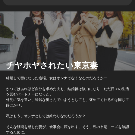
チヤホヤされたい東京妻
結婚して妻になった途端、女はオンナでなくなるのだろうかー
かつてはあれほど自分を求めた夫も、結婚後は淡白になり、ただ日々の生活
を営むパートナーになった。
外見に気を遣い、綺麗な奥さんでいようとしても、褒めてくれるのは同じ主
婦ばかり。
私はもう、オンナとしては終わりなのだろうか？
そんな疑問を感じた妻が、食事会に顔を出す。そう、己の市場ニーズを確認
するために。