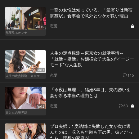
一部の女性は知っている。「最寄りは新宿
御苑駅」食事会で意外とウケが良い理由
恋愛
Vol.10
部屋見るオンナ
人生の定点観測～東京女の就活事情～：
「就活＝婚活」お嬢様女子大生の“イージー
モード”な人生観
Vol.1
恋愛
115
人生の定点観測～東京女の就活事情～
「今夜は無理…」結婚3年目、夫の誘いを
妻が断る本当の理由とは
恋愛
63
Vol.2
妻と女の境界線
プロ夫婦：1度結婚に失敗した女が次に選
んだのは、収入も年齢も下の男。彼とだっ
たら、理想の家庭が…