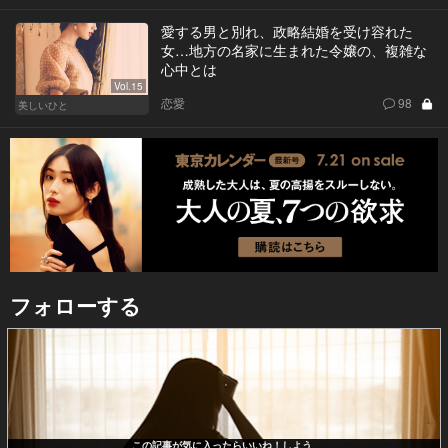
愛する男と別れ、政略結婚を受け容れた
女…地方の名家に生まれた令嬢の、複雑な
心中とは
Vol.15
恋愛
98
美しいひと
フォローする
この記事が気に入ったらいいね！しよう