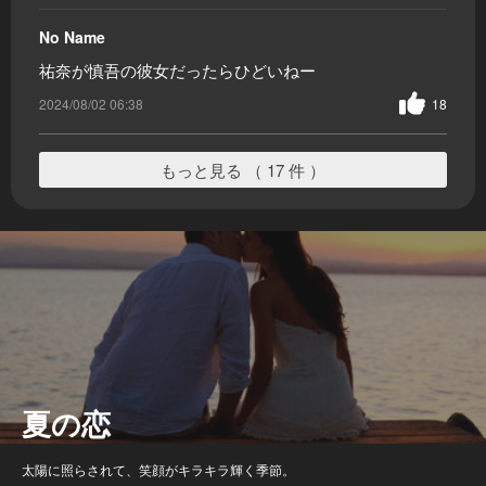
No Name
祐奈が慎吾の彼女だったらひどいねー
2024/08/02 06:38
18
もっと見る （ 17 件 ）
夏の恋
太陽に照らされて、笑顔がキラキラ輝く季節。