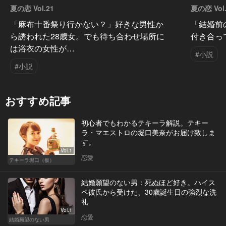
夏の恋 Vol.21
夏の恋 Vol.
「麻布十番祭り行かない？」好きな男性か
「結婚前
ら誘われた28歳女。でも待ち合わせ場所に
付き合っ
は浴衣の女性が…
#小説
#小説
おすすめ記事
初心者でもわかるテキーラ解説。テキー
ラ・マエストロの堀口美奈がお届け致しま
す。
Vol.1
恋愛
テキーラ堀口（仮）
結婚願望のない男：死ぬほど好き。ハイス
ペ彼氏から受けた、30歳誕生日の強烈な洗
礼
Vol.1
恋愛
結婚願望のない男