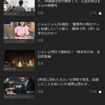
た、28歳婚活女の痛恨ミス。五反田男はま
さかの御曹司
Vol.3
恋愛
75
東京23区男子
にゃんにゃんOL物語：“慶應卒の商社マン
と結婚したい”と願う、腰掛けOL（26）は
幸せなのか？
Vol.1
恋愛
にゃんにゃんOL物語
いよいよ明日で最終話！「軽井沢の冬」全
話総集編
恋愛
Vol.12
軽井沢の冬
2年前に別れた元カノをSNSで発見。結婚
したことを知った31歳男は思わず…
恋愛
24
Vol.17
男と女のブランルージュ