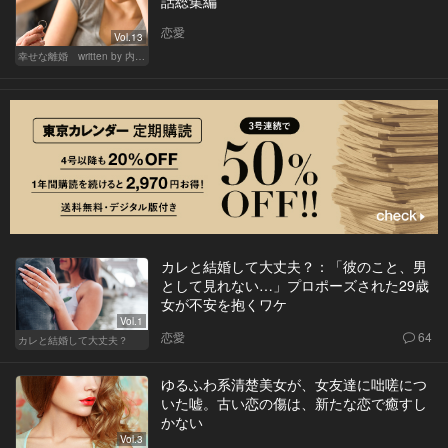
話総集編
恋愛
Vol.13
幸せな離婚 written by 内埜さくら
カレと結婚して大丈夫？：「彼のこと、男
として見れない…」プロポーズされた29歳
女が不安を抱くワケ
Vol.1
恋愛
64
カレと結婚して大丈夫？
ゆるふわ系清楚美女が、女友達に咄嗟につ
いた嘘。古い恋の傷は、新たな恋で癒すし
かない
Vol.3