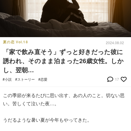
夏の恋 Vol.18
2024.08.02
「家で飲み直そう」ずっと好きだった彼に
誘われ、そのまま泊まった26歳女性。しか
し、翌朝…
#小説
#ストーリー
#恋愛
17
この季節が来るたびに思い出す、あの人のこと。切ない思
い。苦しくて泣いた夜…。
うだるような暑い夏が今年もやってきた。