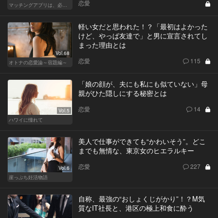
恋愛
マッチングアプリは、必然に。
軽い女だと思われた！？「最初はよかった
けど、やっぱ友達で」と男に宣言されてし
まった理由とは
Vol.68
恋愛
115
オトナの恋愛論～宿題編～
「娘の顔が、夫にも私にも似ていない」母
親がひた隠しにする秘密とは
恋愛
14
Vol.5
ハワイに憧れて
美人で仕事ができても“かわいそう”。どこ
までも無情な、東京女のヒエラルキー
恋愛
227
Vol.6
崖っぷち妊活物語
自称、最強の“おしょくじがかり”！？M気
質なIT社長と、港区の極上和食に酔う