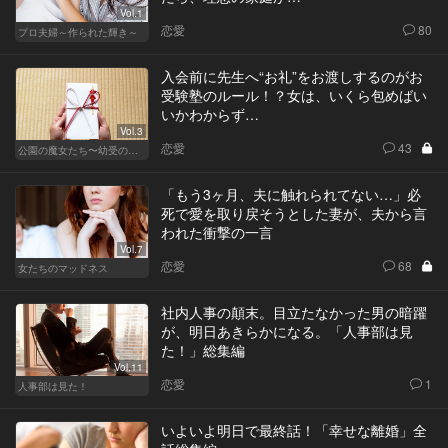
Vol.1
恋愛
80
プロ夫婦～作られた輝き～
入会前に先生へ“お礼”をお渡しするのがお
受験塾のルール！？女は、いくら包めばい
いかわからず…
Vol.3
恋愛
43
公園の魔女たち〜幼受の世界〜
「もう3ヶ月、夫に触れられてない…」必
死で愛を取り戻そうとした妻が、夫から言
われた衝撃の一言
Vol.7
恋愛
68
女たちのマッドネス
社内人事の顛末。目立たなかった男の暗躍
が、明日あきらかになる。「人事部は見
た！」総集編
Vol.11
恋愛
1
人事部は見た！
いよいよ明日で最終話！「幸せな離婚」全