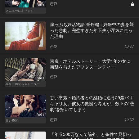
恋愛
Vol.4
メニューによります
崖っぷち妊活物語 番外編：妊娠中の妻を襲
った悲劇。完璧すぎた年下夫が浮気に走っ
た理由
恋愛
37
東京・ホテルストーリー：大学1年の女に
衝撃を与えたアフタヌーンティー
恋愛
Vol.1
東京・ホテルストーリー
甘い墜落：婚約者との結婚に迷う29歳バリ
キャリ女。彼女の傲慢な考えが、数々の“悲
劇”を招いてしまう
Vol.1
恋愛
32
甘い墜落
「年収500万なんて論外」と条件で見切っ