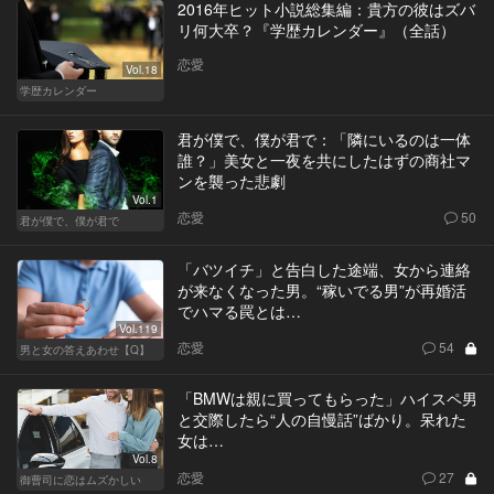
2016年ヒット小説総集編：貴方の彼はズバ
リ何大卒？『学歴カレンダー』（全話）
恋愛
Vol.18
学歴カレンダー
君が僕で、僕が君で：「隣にいるのは一体
誰？」美女と一夜を共にしたはずの商社マ
ンを襲った悲劇
Vol.1
恋愛
50
君が僕で、僕が君で
「バツイチ」と告白した途端、女から連絡
が来なくなった男。“稼いでる男”が再婚活
でハマる罠とは…
Vol.119
恋愛
54
男と女の答えあわせ【Q】
「BMWは親に買ってもらった」ハイスペ男
と交際したら“人の自慢話”ばかり。呆れた
女は…
Vol.8
恋愛
27
御曹司に恋はムズかしい