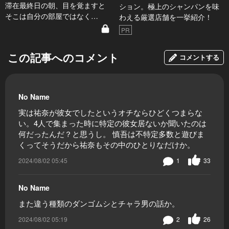
滞在最終日の朝、目を覚ますと
ション。極上のシャンパンを味
そこは自分の部屋ではなく…
わえる厳選店舗を一挙紹介！
PR
この記事へのコメント
コメントする
No Name
実は祐奈が彼女でしたというオチならひどくつまらな
い。4人で集まった時に特定の彼女居ないか聞いたのは
何だったんだ？と思うし。 慎吾は不特定多数と遊びま
くってそうだから祐奈もその中のひとりなだけか。
2024/08/02 05:45
1
33
No Name
また違う種類のダンゴムシとチャラ男の話か。
2024/08/02 05:19
2
26