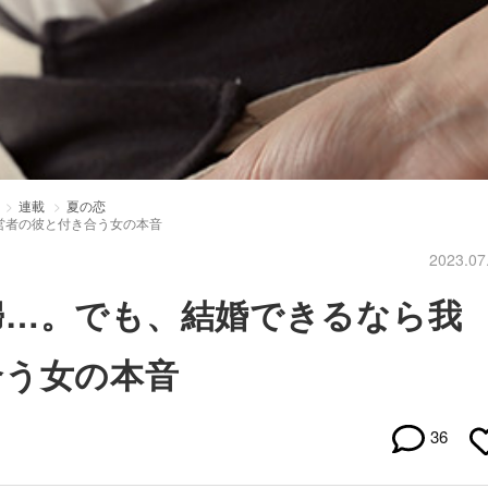
連載
夏の恋
営者の彼と付き合う女の本音
2023.07
婦…。でも、結婚できるなら我
合う女の本音
36