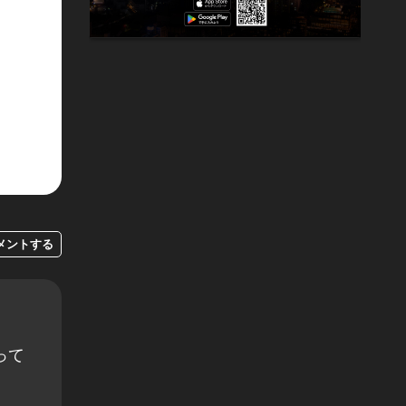
メントする
って