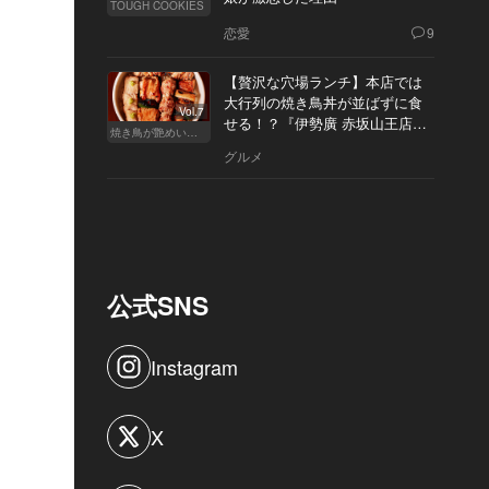
TOUGH COOKIES
恋愛
9
【贅沢な穴場ランチ】本店では
大行列の焼き鳥丼が並ばずに食
Vol.7
せる！？『伊勢廣 赤坂山王店』
焼き鳥が艶めいてきた
へ
グルメ
公式SNS
Instagram
X