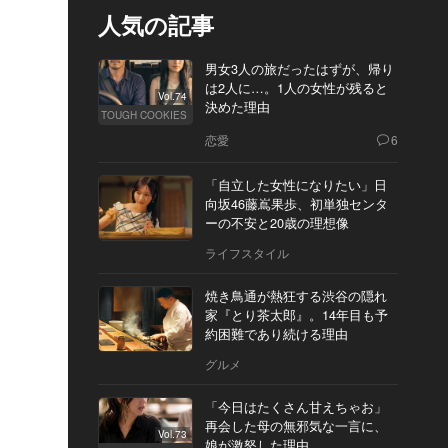
人気の記事
男女3人の旅だったはずが、帰り
は2人に…。1人の女性が残ると
Vol.74
決めた理由
TOUGH COOKIES
恋愛
6
「自立した女性になりたい」日
向坂46藤嶌果歩、初単独センタ
ーの不安と20歳の理想像
ライフスタイル
焼き鳥通が熱狂する渋谷の隠れ
家『とり茶太郎』。14年目も予
約困難であり続ける理由
グルメ
「今日はたくさん甘えちゃお」
再会した母の無邪気な一言に、
Vol.73
娘が激怒した理由