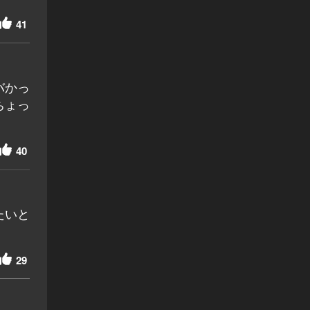
41
バかっ
ちょっ
40
たいと
29