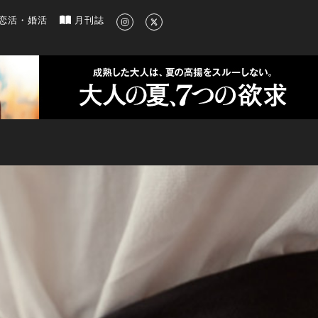
新のグルメ、洗練されたライフスタイル情報
恋活・婚活
月刊誌