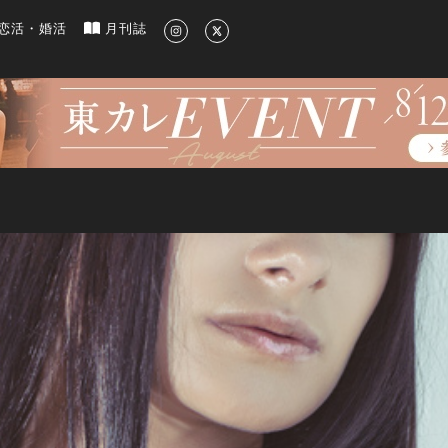
新のグルメ、洗練されたライフスタイル情報
恋活・婚活
月刊誌