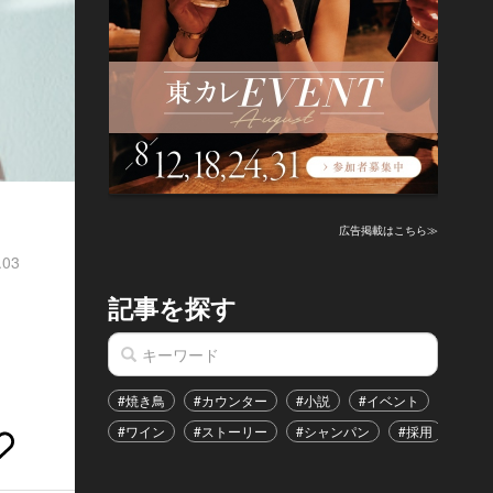
広告掲載はこちら≫
.03
記事を探す
#焼き鳥
#カウンター
#小説
#イベント
#港区
#ワイン
#ストーリー
#シャンパン
#採用
#恋