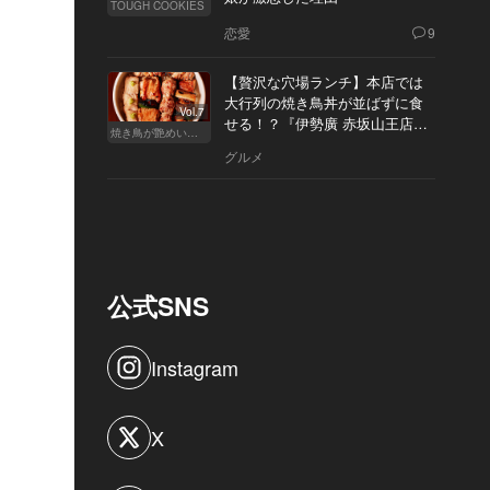
TOUGH COOKIES
恋愛
9
【贅沢な穴場ランチ】本店では
大行列の焼き鳥丼が並ばずに食
Vol.7
せる！？『伊勢廣 赤坂山王店』
焼き鳥が艶めいてきた
へ
グルメ
公式SNS
Instagram
X