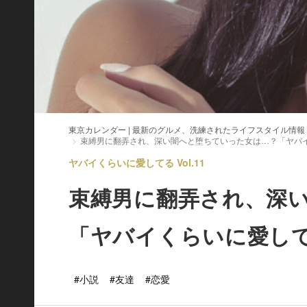
東京カレンダー | 最新のグルメ、洗練されたライフスタイル情報
束縛男に翻弄され、深い闇へと堕ちていった女は…？「ヤバ
ヤバイくらいに愛してる Vol.11
束縛男に翻弄され、深
「ヤバイくらいに愛し
#小説
#友達
#恋愛