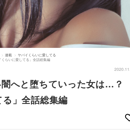
連載
ヤバイくらいに愛してる
イくらいに愛してる」全話総集編
2020.11
い闇へと堕ちていった女は…？
てる」全話総集編