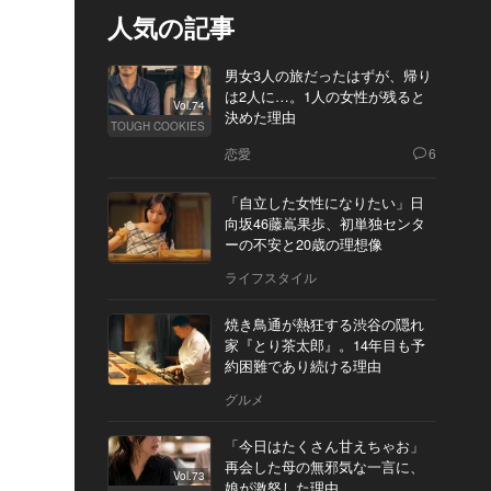
人気の記事
男女3人の旅だったはずが、帰り
は2人に…。1人の女性が残ると
Vol.74
決めた理由
TOUGH COOKIES
恋愛
6
「自立した女性になりたい」日
向坂46藤嶌果歩、初単独センタ
ーの不安と20歳の理想像
ライフスタイル
焼き鳥通が熱狂する渋谷の隠れ
家『とり茶太郎』。14年目も予
約困難であり続ける理由
グルメ
「今日はたくさん甘えちゃお」
再会した母の無邪気な一言に、
Vol.73
娘が激怒した理由