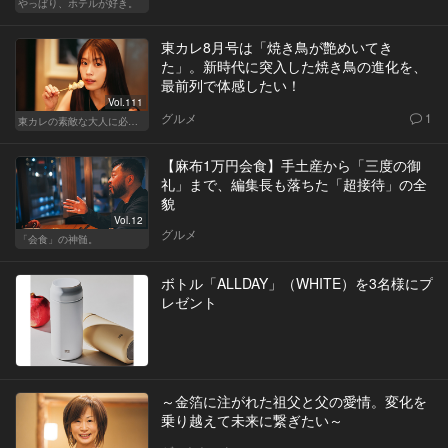
やっぱり、ホテルが好き。
東カレ8月号は「焼き鳥が艶めいてき
た」。新時代に突入した焼き鳥の進化を、
最前列で体感したい！
Vol.111
グルメ
1
東カレの素敵な大人に必要なこと
【麻布1万円会食】手土産から「三度の御
礼」まで、編集長も落ちた「超接待」の全
貌
Vol.12
グルメ
「会食」の神髄。
ボトル「ALLDAY」（WHITE）を3名様にプ
レゼント
～金箔に注がれた祖父と父の愛情。変化を
乗り越えて未来に繋ぎたい～