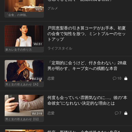
グルメ
Vol.9
「会食」の神髄。
戸田恵梨香の引き算コーデがお手本。初夏
の会食で知性を放つ、ミントブルーのセッ
トアップ
Vol.51
ライフスタイル
東カレ女子の作り方
「定期的に会うけど、付き合わない」28歳
男が明かす、キープ女への残酷な本音
恋愛
10
Vol.319
男と女の答えあわせ【A】
何度も会っていい雰囲気なのに…。彼の“本
命彼女”になれない決定的な理由とは
恋愛
7
Vol.319
男と女の答えあわせ【Q】