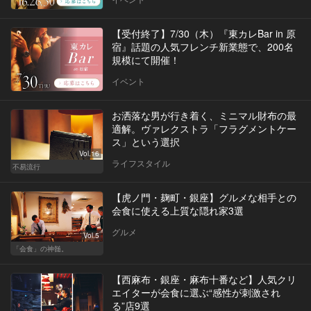
【受付終了】7/30（木）『東カレBar in 原
宿』話題の人気フレンチ新業態で、200名
規模にて開催！
イベント
お洒落な男が行き着く、ミニマル財布の最
適解。ヴァレクストラ「フラグメントケー
ス」という選択
Vol.16
ライフスタイル
不易流行
【虎ノ門・麹町・銀座】グルメな相手との
会食に使える上質な隠れ家3選
グルメ
Vol.5
「会食」の神髄。
【西麻布・銀座・麻布十番など】人気クリ
エイターが会食に選ぶ“感性が刺激され
る”店9選