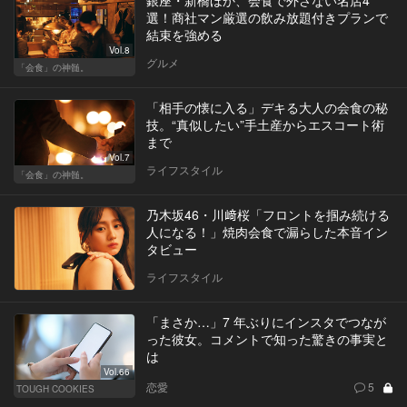
銀座・新橋ほか、会食で外さない名店4
選！商社マン厳選の飲み放題付きプランで
結束を強める
Vol.8
グルメ
「会食」の神髄。
「相手の懐に入る」デキる大人の会食の秘
技。“真似したい”手土産からエスコート術
まで
Vol.7
ライフスタイル
「会食」の神髄。
乃木坂46・川﨑桜「フロントを掴み続ける
人になる！」焼肉会食で漏らした本音イン
タビュー
ライフスタイル
「まさか…」7 年ぶりにインスタでつなが
った彼女。コメントで知った驚きの事実と
は
Vol.66
恋愛
5
TOUGH COOKIES