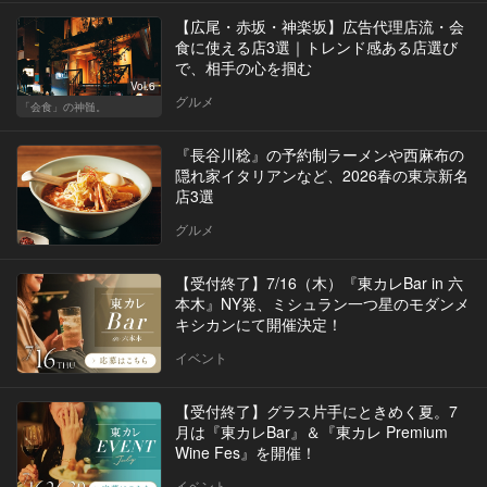
【広尾・赤坂・神楽坂】広告代理店流・会
食に使える店3選｜トレンド感ある店選び
で、相手の心を掴む
Vol.6
グルメ
「会食」の神髄。
『長谷川稔』の予約制ラーメンや西麻布の
隠れ家イタリアンなど、2026春の東京新名
店3選
グルメ
【受付終了】7/16（木）『東カレBar in 六
本木』NY発、ミシュラン一つ星のモダンメ
キシカンにて開催決定！
イベント
【受付終了】グラス片手にときめく夏。7
月は『東カレBar』＆『東カレ Premium
Wine Fes』を開催！
イベント