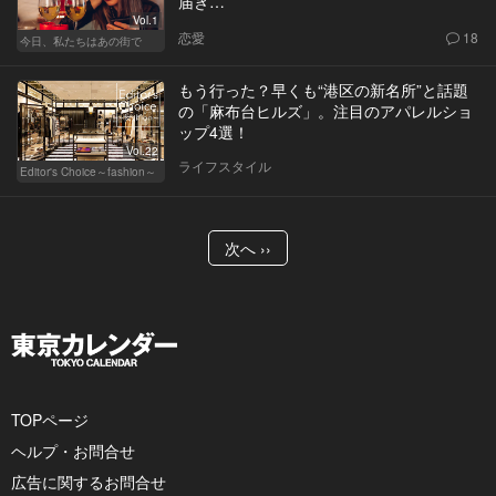
届き…
Vol.1
恋愛
18
今日、私たちはあの街で
もう行った？早くも“港区の新名所”と話題
の「麻布台ヒルズ」。注目のアパレルショ
ップ4選！
Vol.22
ライフスタイル
Editor's Choice～fashion～
次へ ››
TOPページ
ヘルプ・お問合せ
広告に関するお問合せ