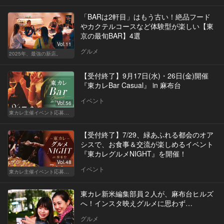
「BARは2軒目」はもう古い！絶品フード
やカクテルコースなど体験型が楽しい【東
京の最旬BAR】4選
Vol.11
グルメ
2025年、最強の新店。
【受付終了】9月17日(水)・26日(金)開催
『東カレBar Casual』 in 麻布台
イベント
Vol.56
東カレ主催イベント応募詳細記事一覧
【受付終了】7/29、緑あふれる都会のオア
シスで、お食事＆交流が楽しめるイベント
『東カレグルメNIGHT』を開催！
Vol.48
イベント
東カレ主催イベント応募詳細記事一覧
東カレ新米編集部員２人が、麻布台ヒルズ
へ！インスタ映えグルメに思わず…
グルメ