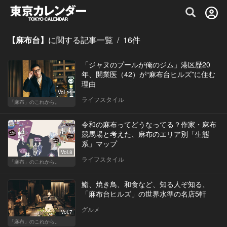
グルメ情報・プレミアムレストラン予約サイト
【麻布台】
に関する記事一覧
/
16
件
「ジャヌのプールが俺のジム」港区歴20
年、開業医（42）が“麻布台ヒルズ”に住む
理由
Vol.11
ライフスタイル
「麻布」のこれから。
令和の麻布ってどうなってる？作家・麻布
競馬場と考えた、麻布のエリア別「生態
系」マップ
Vol.8
ライフスタイル
「麻布」のこれから。
鮨、焼き鳥、和食など、知る人ぞ知る、
「麻布台ヒルズ」の世界水準の名店5軒
グルメ
Vol.7
「麻布」のこれから。