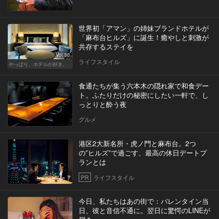
世界初「アマン」の姉妹ブランドホテルが
「麻布台ヒルズ」に誕生！癒やしと刺激が
共存するステイを
Vol.30
ライフスタイル
やっぱり、ホテルが好き。
食通たちが集う六本木の隠れ家で和食デー
ト。ふたりだけの秘密にしたい一軒で、し
っとりと酔う夜
グルメ
港区2大新名所・虎ノ門と麻布台。2つ
の”ヒルズ”で過ごす、最高の休日デートプ
ランとは
PR
ライフスタイル
今日、私たちはあの街で：バレンタイン当
日、彼と音信不通に。翌日に驚愕のLINEが