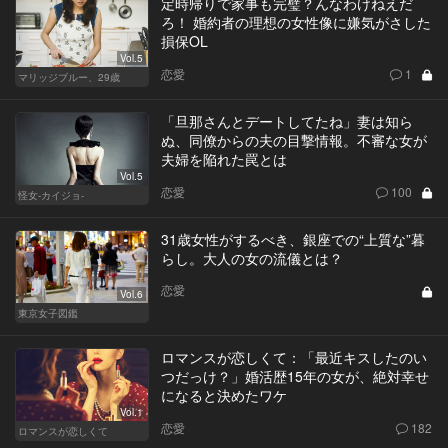
定時帰りで家事も完璧？んなわけねえだ
ろ！ 婚約者の理想の女性像に嫌気がさした
損保OL
Vol.5
恋愛
1
マリッジブルー、29歳
「旦那さんとデートしてたね」妻は知ら
ぬ、同僚からの夫の目撃情報。不審な女が
夫婦を陥れた罠とは
Vol.5
恋愛
100
怪女-カイジョ-
31歳女性がするべき、銀座での“上質な”暮
らし。大人の女の流儀とは？
恋愛
Vol.6
東京女子図鑑
ロマンスが恋しくて：「最近キスしたのい
つだっけ？」婚活歴15年の女が、絶対幸せ
になると決めたワケ
Vol.1
恋愛
182
ロマンスが恋しくて