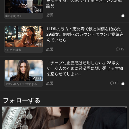
論見
Vol.5
恋愛
港区おじさん
1LDKの彼方：恵比寿で彼と同棲を始めた
29歳女。結婚へのカウントダウンと意気込
んでいたら
Vol.1
恋愛
12
1LDKの彼方
「チープな正義感は通用しない」28歳女
が、友人のために経済界に顔が通じる大物
を怒らせてしまい…
Vol.12
恋愛
15
アオハルなんて甘すぎる
フォローする