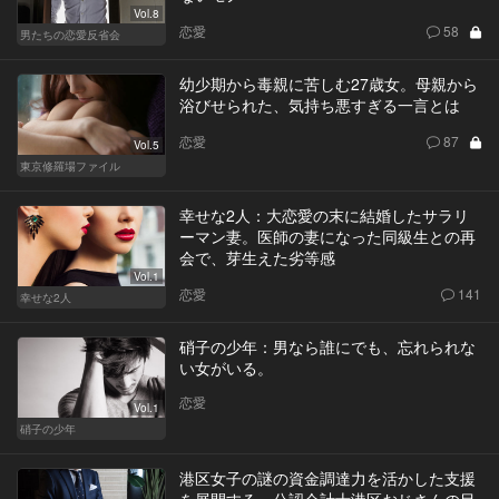
Vol.8
恋愛
58
男たちの恋愛反省会
幼少期から毒親に苦しむ27歳女。母親から
浴びせられた、気持ち悪すぎる一言とは
恋愛
87
Vol.5
東京修羅場ファイル
幸せな2人：大恋愛の末に結婚したサラリ
ーマン妻。医師の妻になった同級生との再
会で、芽生えた劣等感
Vol.1
恋愛
141
幸せな2人
硝子の少年：男なら誰にでも、忘れられな
い女がいる。
恋愛
Vol.1
硝子の少年
港区女子の謎の資金調達力を活かした支援
を展開する、公認会計士港区おじさんの目