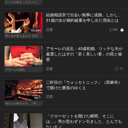
ピンクが好きってダメですか？
結婚相談所で出会い無事に成婚。しかし、
31歳の女が婚約破棄を申し出た理由とは
恋愛
66
Vol.294
男と女の答えあわせ【Q】
アモーレの反乱：40歳初婚。リッチな夫が
厳選したはずの「若く美しい妻」の罠と秘
密
Vol.1
恋愛
17
アモーレの反乱
二軒目の『ウォッカトニック』（西麻布）
で賭けた勝負のゆくえ
恋愛
Vol.1
身も心も酔わせる、二軒目の切り札
「クローゼットを開けた瞬間、そこに
は…」男が思わずドン引きした、とんでも
ないモノ