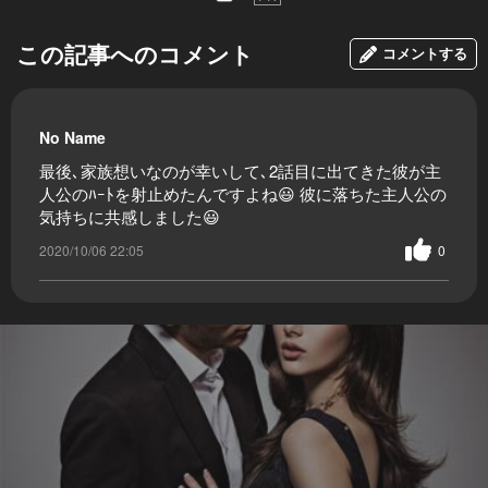
この記事へのコメント
コメントする
No Name
最後､家族想いなのが幸いして､2話目に出てきた彼が主
人公のﾊｰﾄを射止めたんですよね😃 彼に落ちた主人公の
気持ちに共感しました😃
2020/10/06 22:05
0