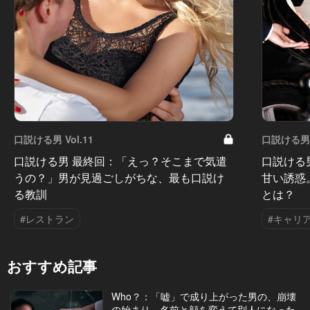
口説ける男 Vol.11
口説ける男 V
口説ける男 最終回：「えっ？そこまで気遣
口説ける
うの？」男が見過ごしがちな、最も口説け
甘い誘惑
る教訓
とは？
#レストラン
#キャリ
おすすめ記事
Who？：「嘘」で成り上がった男の、崩壊
の始まり。名前と顔を変えて別人になった