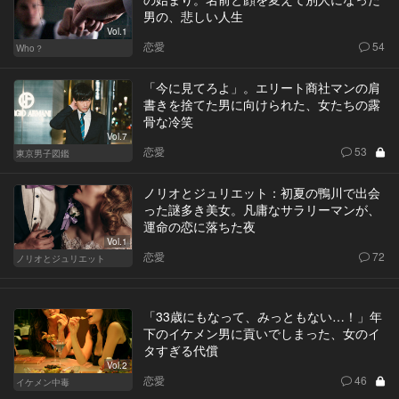
男の、悲しい人生
Vol.1
恋愛
54
Who？
「今に見てろよ」。エリート商社マンの肩
書きを捨てた男に向けられた、女たちの露
骨な冷笑
Vol.7
恋愛
53
東京男子図鑑
ノリオとジュリエット：初夏の鴨川で出会
った謎多き美女。凡庸なサラリーマンが、
運命の恋に落ちた夜
Vol.1
恋愛
72
ノリオとジュリエット
「33歳にもなって、みっともない…！」年
下のイケメン男に貢いでしまった、女のイ
タすぎる代償
Vol.2
恋愛
46
イケメン中毒