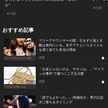
ル”
#小説
#小説
おすすめ記事
フリーアナウンサーの闇：引きずり落とす
敵は身内にいる。女子アナというタイトル
を潔く捨てた本当の理由
Vol.6
恋愛
フリーアナウンサーの闇
「お金じゃないのよ、サロンは。」“マトラ
ッセ事件”で傷つく二子玉川妻
恋愛
Vol.10
二子玉川の妻たちは
「誰でもよかった…」28歳女が、男の口説
きに落ちるタイミング