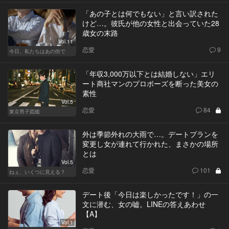
「あの子とは何でもない」と言い訳された
けど…。彼氏が他の女性と出会っていた28
歳女の末路
Vol.11
恋愛
9
今日、私たちはあの街で
「年収3,000万以下とは結婚しない」エリ
ート商社マンのプロポーズを断った美女の
素性
Vol.5
恋愛
84
東京男子図鑑
外は季節外れの大雨で…。デートプランを
変更し女が連れて行かれた、まさかの場所
とは
Vol.5
恋愛
101
ねぇ、いくつに見える？
デート後「今日は楽しかったです！」の一
文に潜む、女の嘘。LINEの答えあわせ
【A】
Vol.1