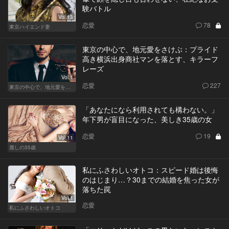
験バトル
Vol.13
恋愛
78
東京ハイエンド妻
東京の中心で、地元愛をさけぶ：プライド
高き横浜出身商社マンを落とす、キラーフ
レーズ
Vol.1
恋愛
227
東京の中心で、地元愛をさけぶ
「あなたになら利用されても構わない。」
年下男が盲目になった、美しき35歳の女
恋愛
19
Vol.11
麗しの35歳
私にふさわしいオトコ：スピード婚は後悔
のはじまり…？30までの結婚を焦った女が
落ちた罠
Vol.1
恋愛
私にふさわしいオトコ