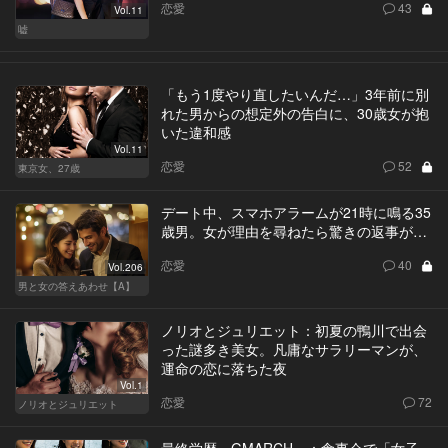
恋愛
43
Vol.11
嘘
「もう1度やり直したいんだ…」3年前に別
れた男からの想定外の告白に、30歳女が抱
いた違和感
Vol.11
恋愛
52
東京女、27歳
デート中、スマホアラームが21時に鳴る35
歳男。女が理由を尋ねたら驚きの返事が…
恋愛
40
Vol.206
男と女の答えあわせ【A】
ノリオとジュリエット：初夏の鴨川で出会
った謎多き美女。凡庸なサラリーマンが、
運命の恋に落ちた夜
Vol.1
恋愛
72
ノリオとジュリエット