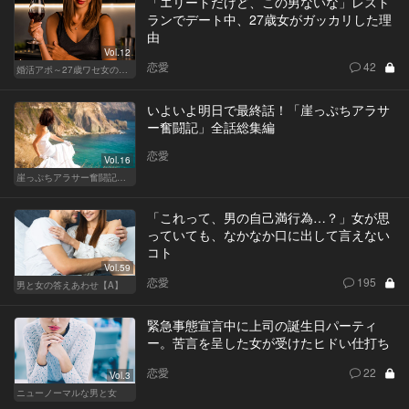
「エリートだけど、この男ないな」レスト
ランでデート中、27歳女がガッカリした理
由
Vol.12
恋愛
42
婚活アポ～27歳ワセ女の場合～
いよいよ明日で最終話！「崖っぷちアラサ
ー奮闘記」全話総集編
恋愛
Vol.16
崖っぷちアラサー奮闘記 written by 内埜さくら
「これって、男の自己満行為…？」女が思
っていても、なかなか口に出して言えない
コト
Vol.59
恋愛
195
男と女の答えあわせ【A】
緊急事態宣言中に上司の誕生日パーティ
ー。苦言を呈した女が受けたヒドい仕打ち
恋愛
22
Vol.3
ニューノーマルな男と女