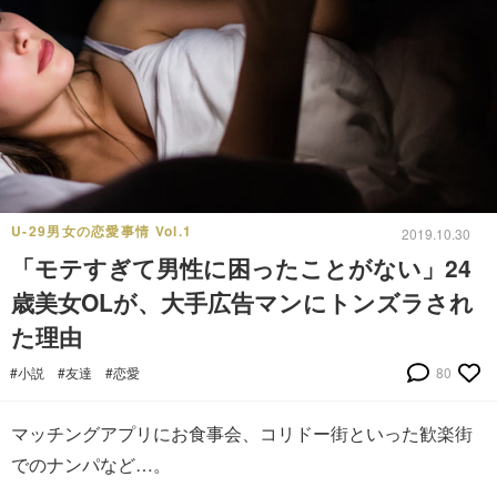
U-29男女の恋愛事情 Vol.1
2019.10.30
「モテすぎて男性に困ったことがない」24
歳美女OLが、大手広告マンにトンズラされ
た理由
#小説
#友達
#恋愛
80
マッチングアプリにお食事会、コリドー街といった歓楽街
でのナンパなど…。