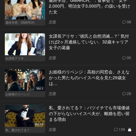
最終学歴、GMARCH。：食事会で「女子
2,000円、明治女子3,000円」の扱いを受け
た女
Vol.1
恋愛
98
最終学歴、GMARCH。
女課長アリサ：“彼氏と自然消滅...？” 気付
けば2ヶ月連絡していない、32歳キャリア
女子の葛藤
Vol.1
恋愛
95
女課長アリサ
お姫様のリベンジ：高校の同窓会。さえな
かった男たちのハイスペ化を見た29歳女
は…
Vol.1
恋愛
28
お姫様のリベンジ
私、愛されてる？：バツイチでも市場価値
の下がらないハイスペ夫が、離婚を思い留
まる理由
Vol.10
恋愛
139
私、愛されてる？