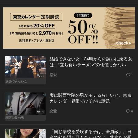
結婚できない女：24時からの誘いに乗る女
は、“立ち食いラーメン”の価値しかない
恋愛
1
Vol.1
結婚できない女
実は関西学院の男がモテるらしいと、東京
カレンダー界隈でひそかに話題
恋愛
4
Vol.1
関西学院の男
「同じ学校を受験する子は、全員敵」。日
傘で顔を隠し目も合わせない、壮絶なお受