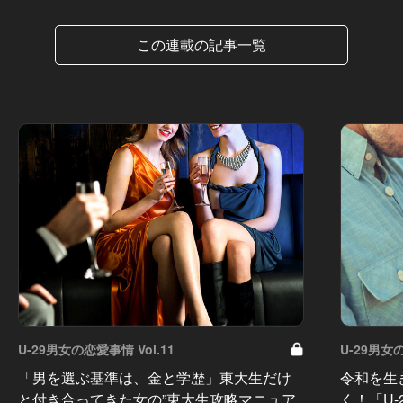
この連載の記事一覧
U-29男女の恋愛事情 Vol.11
U-29男女の
「男を選ぶ基準は、金と学歴」東大生だけ
令和を生
と付き合ってきた女の”東大生攻略マニュア
く！「U