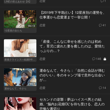
恋愛
1
LINEの答えあわせ【A】
【2019年下半期占い】12星座別の運勢を、
仕事運から恋愛運まで一挙公開！
恋愛
41
Vol.13
12星座の女たち
「産後、こんなに幸せを感じたのは初め
て」育児に疲れた妻を癒したのは、愛情た
っぷりの…？
Vol.9
恋愛
146
産後クライシス—結婚3年目の波乱—
運命なんて、今さら：「自然に会話が弾む
のがいい」冬のキャンプ場で意外な出会い
が…
Vol.1
恋愛
14
運命なんて、今さら
セカンドの逆襲：夢はハイスペ男との結
婚。“脳内お花畑OL”を待ち受ける、恋人の
悲惨な裏切り