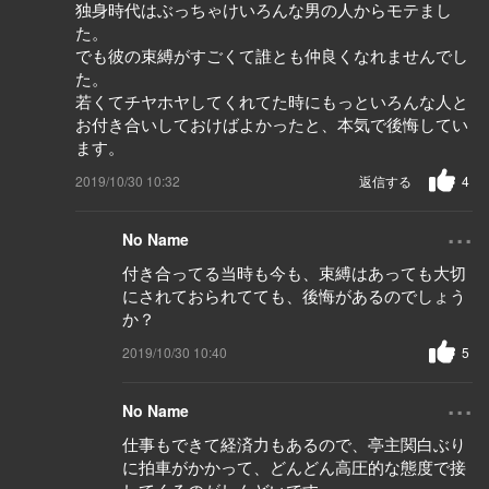
独身時代はぶっちゃけいろんな男の人からモテまし
た。
でも彼の束縛がすごくて誰とも仲良くなれませんでし
た。
若くてチヤホヤしてくれてた時にもっといろんな人と
お付き合いしておけばよかったと、本気で後悔してい
ます。
2019/10/30 10:32
返信する
4
...
No Name
付き合ってる当時も今も、束縛はあっても大切
にされておられてても、後悔があるのでしょう
か？
2019/10/30 10:40
5
...
No Name
仕事もできて経済力もあるので、亭主関白ぶり
に拍車がかかって、どんどん高圧的な態度で接