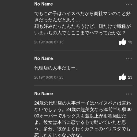
...
No Name
でもこの子はハイスペだから商社マンのこと好
きだったんだと思う…
顔も好みだったんだろうけど、顔だけで職種が
いまいちの人でもここまでハマってたかな？
2019/10/30 07:16
13
...
No Name
代理店の人事だよー。
2019/10/30 07:23
23
...
No Name
24歳の代理店の人事ボーイはハイスペとは言わ
ないでしょう。24歳の超美女なら30前半年収30
00オーバーでルックスも並以上が射程範囲だ
よ。彼女は本当に恋する心で動いていたと思
う。多分、彼がよく行くカフェのバリスタでも
恋したんじゃないかな。