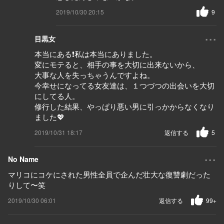
2019/10/30 20:15
9
...
目黒女
本当にある❗️私は本当にありました。
変にモテると、相手の事を大切に出来ないから、
大事な人を失っちゃうんですよね。
今幸せになってる女友達は、１つづつの出会いを大切
にしてる人。
修行した結果、やっぱり悪い男に引っかからなくなり
ました💖
2019/10/31 18:17
返信する
5
...
No Name
マリコにコケにされた男性全員で企んだ壮大な復讐劇だった
りして〜笑
2019/10/30 06:01
返信する
99+
...