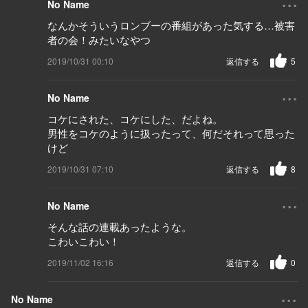
No Name
なんかそういうロンブーの番組があった気する…被害
者の会！みたいなやつ
2019/10/31 00:10
返信する
5
...
No Name
コケにされた、コケにした、だよね。
男性をコケのように扱ったって、何だそれって思った
けど
2019/10/31 07:10
返信する
8
...
No Name
そんな話の連載あったような。
こわいこわい！
2019/11/02 16:16
返信する
0
...
No Name