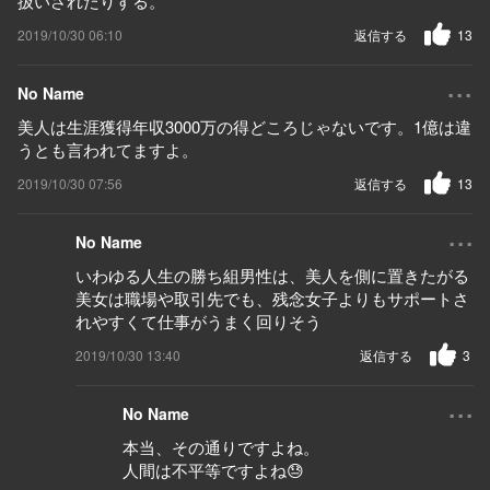
扱いされたりする。
2019/10/30 06:10
返信する
13
...
No Name
美人は生涯獲得年収3000万の得どころじゃないです。1億は違
うとも言われてますよ。
2019/10/30 07:56
返信する
13
...
No Name
いわゆる人生の勝ち組男性は、美人を側に置きたがる
美女は職場や取引先でも、残念女子よりもサポートさ
れやすくて仕事がうまく回りそう
2019/10/30 13:40
返信する
3
...
No Name
本当、その通りですよね。
人間は不平等ですよね😓