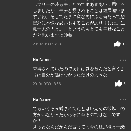
しフリーの時もモテたのでまあまあいい思いも
しましたが、モテと愛されることは結局違いま
すよね。そしてたまに変な男にぶち当たって想
定外に不快な思いもすることがありました。生
涯一人の人と。。というのもとても幸せなこと
だと思いますよ😊👍
2019/10/30 16:58
13
...
No Name
束縛されていたのであれば愛を育んだと言うよ
りは自分が逃げなかっただけのような...
2019/10/30 18:56
6
...
No Name
でもいくら束縛されてたとはいえその彼以上の
方がいなかったから今に至るのではないです
か？
きっとなんだかんだ言っても今の旦那様と一緒