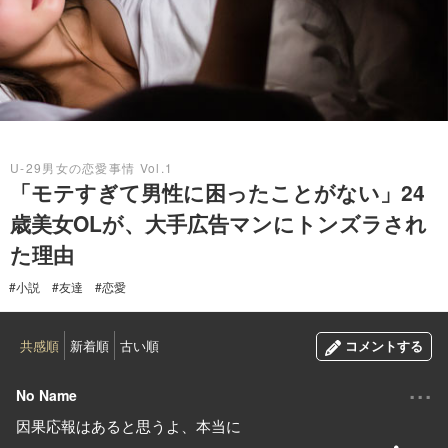
2019.10.30
U-29男女の恋愛事情 Vol.1
「モテすぎて男性に困ったことがない」24
歳美女OLが、大手広告マンにトンズラされ
た理由
#小説
#友達
#恋愛
共感順
新着順
古い順
コメントする
...
No Name
因果応報はあると思うよ、本当に