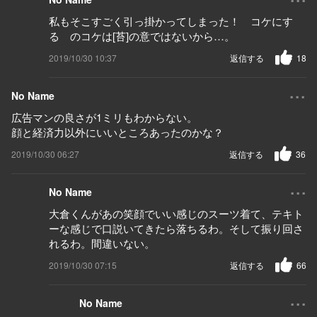
私もそこすごく引っ掛かってしまった！ コケにす
る のコケは[苔]の意ではないから…。
2019/10/30 10:37
返信する
18
...
No Name
広告マンの良さが1ミリもわからない。
顔と経済力以外にいいところあったのかな？
2019/10/30 06:27
返信する
36
...
No Name
大倉くんがあの笑顔でいい感じのスーツ着て、テキト
ーな感じで口説いてきたら落ちるわ。そして振り回さ
れるわ。間違いない。
2019/10/30 07:15
返信する
66
...
No Name