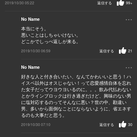
2019/10/30 05:22
返信する
99+
...
No Name
本当にそう。
悪いことはしちゃいけない。
どこかでしっぺ返しが来る。
2019/10/30 06:59
返信する
21
...
No Name
好きな人と付き合いたい、なんてかわいいと思う！ハ
イスペ以外はオスじゃない！って恋愛感情自体を忘れ
た女子だってウヨウヨいるのに。。。飲み代払わない
とかラインブロックは行き過ぎだけど、興味のない男
に塩対応するのってそんなに悪い？世の中、勘違い
男、多いから面倒なことにならないように、省エネす
るのも大事だと思う。
2019/10/30 07:10
返信する
30