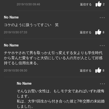
2019/10/30 09:46
返信する
2
...
No Name
コケのように扱うってすごい 笑
2019/10/30 07:33
返信する
8
...
No Name
チヤホヤされて男を取っかえ引っ変えする女よりも学生時代
から育んだ愛をずっと大切にしている人の方が人として好感
持てるし信用出来る。
2019/10/30 09:30
返信する
8
...
No Name
そんなお堅い女性は、もしモテ女であればいずれ後悔
します。
私は、大学1回生から付き合った彼と7年交際の末結婚
しました。