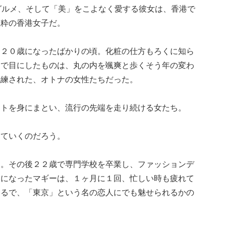
グルメ、そして「美」をこよなく愛する彼女は、香港で
生粋の香港女子だ。
、２０歳になったばかりの頃。化粧の仕方もろくに知ら
こで目にしたものは、丸の内を颯爽と歩くそう年の変わ
洗練された、オトナの女性たちだった。
ートを身にまとい、流行の先端を走り続ける女たち。
っていくのだろう。
た。その後２２歳で専門学校を卒業し、ファッションデ
うになったマギーは、１ヶ月に１回、忙しい時も疲れて
まるで、「東京」という名の恋人にでも魅せられるかの