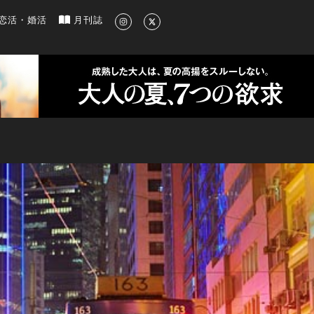
新のグルメ、洗練されたライフスタイル情報
恋活・婚活
月刊誌