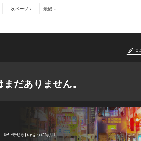
次ページ ›
最後 »
コ
はまだありません。
、吸い寄せられるように毎月1