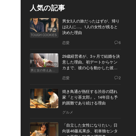
人気の記事
男女3人の旅だったはずが、帰り
は2人に…。1人の女性が残ると
Vol.74
決めた理由
TOUGH COOKIES
恋愛
6
29歳経営者が、3ヶ月で結婚を決
意した理由。初デートからケン
Vol.323
カまで、彼の心を動かした彼女
男と女の答えあわせ【Q】
の態度とは
恋愛
2
焼き鳥通が熱狂する渋谷の隠れ
家『とり茶太郎』。14年目も予
約困難であり続ける理由
グルメ
「自立した女性になりたい」日
向坂46藤嶌果歩、初単独センタ