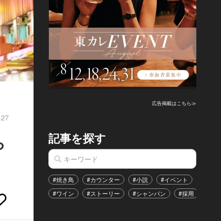
広告掲載はこちら≫
.27
記事を探す
ら
#焼き鳥
#カウンター
#小説
#イベント
#港区
#ワイン
#ストーリー
#シャンパン
#採用
#恋