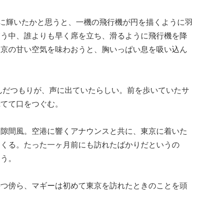
金に輝いたかと思うと、一機の飛行機が円を描くように羽
交う中、誰よりも早く席を立ち、滑るように飛行機を降
東京の甘い空気を味わおうと、胸いっぱい息を吸い込ん
んだつもりが、声に出ていたらしい。前を歩いていたサ
慌てて口をつぐむ。
る隙間風。空港に響くアナウンスと共に、東京に着いた
てくる。たった一ヶ月前にも訪れたばかりだというの
ろう。
待つ傍ら、マギーは初めて東京を訪れたときのことを頭