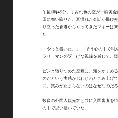
午後6時45分。すみれ色の空が一瞬黄
田に舞い降りた。耳慣れた会話が飛び
り立った香港からやってきたマギーは
だ。
「やっと着いた。」 ―そう心の中で叫
ラリーマンの訝しげな視線を感じて、
ピンと張りつめた空気に、頬をかすめ
のだという実感がじわじわとこみ上げ
に、笑みが止まらないのはなぜなのだ
数多の外国人観光客と共に入国審査を
の中で思い描いていた。