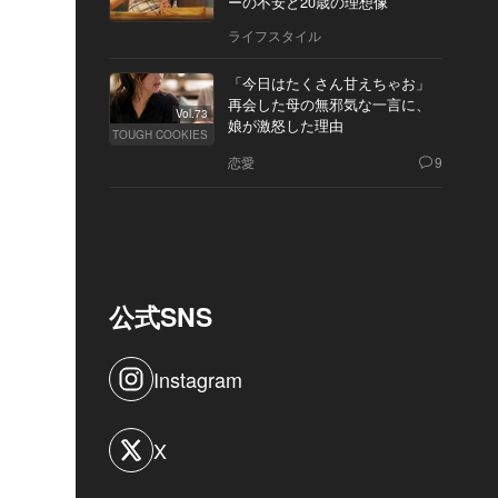
ーの不安と20歳の理想像
ライフスタイル
「今日はたくさん甘えちゃお」
再会した母の無邪気な一言に、
Vol.73
娘が激怒した理由
TOUGH COOKIES
恋愛
9
公式SNS
Instagram
X