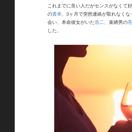
これまでに良い人だがセンスがなくて
の
貴幸
、3ヶ月で突然連絡が取れなくな
会い、本命彼女がいた
浩二
、束縛男の
した。