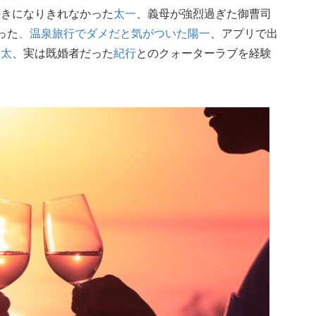
好きになりきれなかった
太一
、義母が強烈過ぎた御曹司
った
、温泉旅行でダメだと気がついた
陽一
、アプリで出
亮太
、実は既婚者だった
紀行
とのクォーターラブを経験