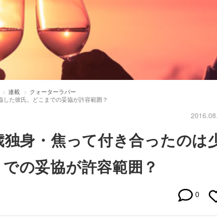
連載
クォーターラバー
協した彼氏。どこまでの妥協が許容範囲？
2016.08
歳独身・焦って付き合ったのは
までの妥協が許容範囲？
0