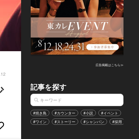
広告掲載はこちら≫
.12
記事を探す
少
#焼き鳥
#カウンター
#小説
#イベント
#港区
#ワイン
#ストーリー
#シャンパン
#採用
#恋