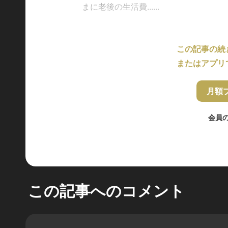
まに老後の生活費......
この記事の続
またはアプリ
月額
会員
この記事へのコメント