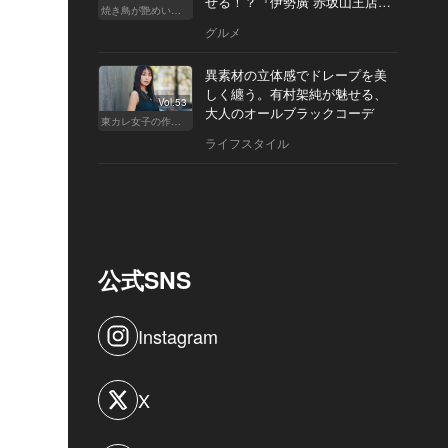
せる！？『伊勢廣 赤坂山王店』
焼き鳥が艶めいてきた
へ
グルメ
異素材の立体感でドレープを美
しく纏う。有村架純が魅せる、
Vol.53
大人のオールブラックコーデ
東カレ女子の作り方
ライフスタイル
公式SNS
Instagram
X