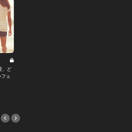
クォーターラバー Vol.6
クォーター
愛、ど
クォーターラバー：数回だけでは判
クォー
いフェ
断不能。隠れジェラ男&束縛男の兆
リで出
候はいつ現れる！？
相手の
#友達
#不動