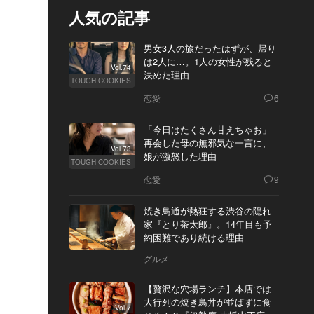
人気の記事
男女3人の旅だったはずが、帰り
は2人に…。1人の女性が残ると
Vol.74
決めた理由
TOUGH COOKIES
恋愛
6
「今日はたくさん甘えちゃお」
再会した母の無邪気な一言に、
Vol.73
娘が激怒した理由
TOUGH COOKIES
恋愛
9
焼き鳥通が熱狂する渋谷の隠れ
家『とり茶太郎』。14年目も予
約困難であり続ける理由
グルメ
【贅沢な穴場ランチ】本店では
大行列の焼き鳥丼が並ばずに食
Vol.7