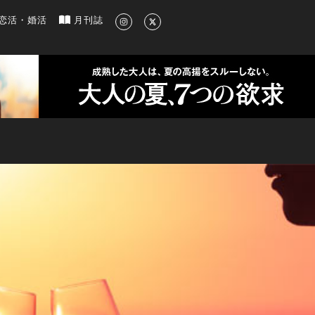
新のグルメ、洗練されたライフスタイル情報
恋活・婚活
月刊誌