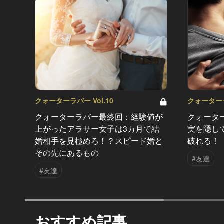
クォーターラバー Vol.10
クォーターラ
クォーターラバー最終回：経験値が
クォータ
上がったアラサー女子は3カ月で結
実を隠し
婚相手を見極めろ！？スピード婚と
破れる！
その先にあるもの
#友達
#友達
おすすめ記事