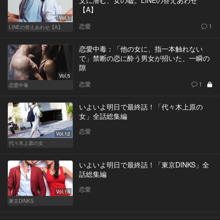
文に潜む、女の嘘。LINEの答えあわせ
【A】
Vol.1
恋愛
1
LINEの答えあわせ【A】
恋愛中毒：「他の女に、指一本触れない
で」禁断の恋に酔う男女が招いた、一瞬の
隙
Vol.5
恋愛
1
恋愛中毒
いよいよ明日で最終話！「代々木上原の
女」全話総集編
恋愛
Vol.12
代々木上原の女
いよいよ明日で最終話！「東京DINKS」全
話総集編
恋愛
Vol.16
東京DINKS