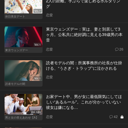
2人の距離。手ぶらで楽しめるボルダリン
グ
Vol.1
恋愛
休日美女デート
東京ウェンズデー：実は、妻と別居して3
ヶ月。公私共に絶好調に見える39歳男の本
音
Vol.1
恋愛
26
東京ウェンズデー
読者モデルの闇：所属事務所の社長が仕掛
ける、“うさぎ・トラップ”に泣かされる
恋愛
Vol.1
読者モデルの闇
お家デート中、男が女に最低限気にしてほ
しい“あるルール"。これが分かっていない
彼女は嫌になる…
Vol.136
恋愛
42
男と女の答えあわせ【A】