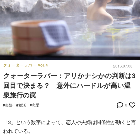
クォーターラバー Vol.4
2016.07.08
クォーターラバー：アリかナシかの判断は3
回目で決まる？ 意外にハードルが高い温
泉旅行の罠
#夫婦
#婚活
#恋愛
0
「3」という数字によって、恋人や夫婦は関係性が動くと言
われている。