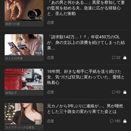
「あの男と何かある…」異変を察知して妻
の監視を始める夫。急速に広がる猜疑心
と、歪んだ衝動
Vol.2
恋愛
黒塗りの扉
「請求額142万…！？」年収450万のOL
が、身の丈以上の浪費を続けてしまった結
果…
Vol.6
恋愛
22
オトナの卒業
16年間、好きな相手に手紙を送り続けた
女。気づけば狂気に変わっていた、愛情と
執着心
Vol.13
恋愛
63
有馬紅子
元カノから3年ぶりに連絡が…。男が唖然
とした三十路女の変わり果てた姿とは
恋愛
185
Vol.7
ストラテジックな彼女