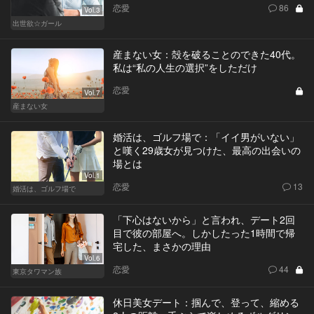
恋愛
86
Vol.3
出世欲☆ガール
産まない女：殻を破ることのできた40代。
私は“私の人生の選択”をしただけ
恋愛
Vol.7
産まない女
婚活は、ゴルフ場で：「イイ男がいない」
と嘆く29歳女が見つけた、最高の出会いの
場とは
Vol.1
恋愛
13
婚活は、ゴルフ場で
「下心はないから」と言われ、デート2回
目で彼の部屋へ。しかしたった1時間で帰
宅した、まさかの理由
Vol.6
恋愛
44
東京タワマン族
休日美女デート：掴んで、登って、縮める