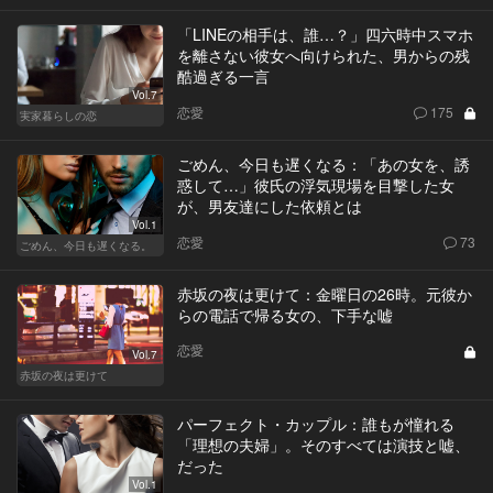
「LINEの相手は、誰…？」四六時中スマホ
を離さない彼女へ向けられた、男からの残
酷過ぎる一言
Vol.7
恋愛
175
実家暮らしの恋
ごめん、今日も遅くなる：「あの女を、誘
惑して…」彼氏の浮気現場を目撃した女
が、男友達にした依頼とは
Vol.1
恋愛
73
ごめん、今日も遅くなる。
赤坂の夜は更けて：金曜日の26時。元彼か
らの電話で帰る女の、下手な嘘
恋愛
Vol.7
赤坂の夜は更けて
パーフェクト・カップル：誰もが憧れる
「理想の夫婦」。そのすべては演技と嘘、
だった
Vol.1