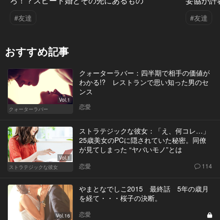
ろ！？スピード婚とその先にあるもの
妥協が許
#友達
#友達
おすすめ記事
クォーターラバー：四半期で相手の価値が
わかる!? レストランで思い知った男のセ
ンス
Vol.1
恋愛
クォーターラバー
ストラテジックな彼女：「え、何コレ…」
25歳美女のPCに隠されていた秘密。同僚
が見てしまった “ヤバいモノ”とは
Vol.1
恋愛
114
ストラテジックな彼女
やまとなでしこ2015 最終話 5年の歳月
を経て・・・桜子の決断。
恋愛
Vol.16