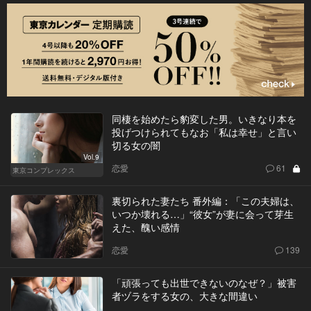
同棲を始めたら豹変した男。いきなり本を
投げつけられてもなお「私は幸せ」と言い
切る女の闇
Vol.9
恋愛
61
東京コンプレックス
裏切られた妻たち 番外編：「この夫婦は、
いつか壊れる…」“彼女”が妻に会って芽生
えた、醜い感情
恋愛
139
「頑張っても出世できないのなぜ？」被害
者ヅラをする女の、大きな間違い