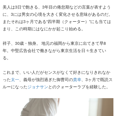
美人は3日で飽きる、3年目の倦怠期などの言葉が表すよう
に、3には男女の心境を大きく変化させる意味があるのだ。
またそれは3ヶ月である“四半期（クォーター）”にも当ては
まり、この時期にはなにかが起こり始める。
祥子、30歳・独身。 地元の福岡から東京に出てきて早8
年。中堅広告会社で働きながら東京生活を日々生きてい
る。
これまで、いい人だがセンスがなくて好きになりきれなか
った
太一
、義母が強烈過ぎた御曹司の
貴幸
、3ヶ月で既読ス
ルーになった
ジョナサン
とのクォーターラブを経験した。