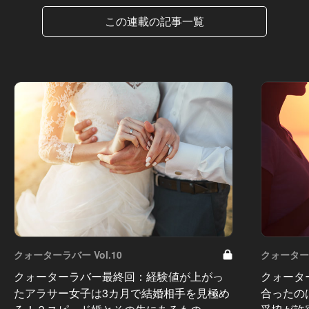
この連載の記事一覧
クォーターラバー Vol.10
クォーターラ
クォーターラバー最終回：経験値が上がっ
クォータ
たアラサー女子は3カ月で結婚相手を見極め
合ったの