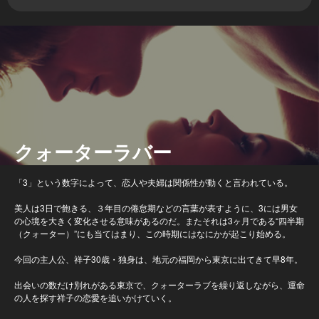
クォーターラバー
「3」という数字によって、恋人や夫婦は関係性が動くと言われている。
美人は3日で飽きる、３年目の倦怠期などの言葉が表すように、3には男女
の心境を大きく変化させる意味があるのだ。またそれは3ヶ月である“四半期
（クォーター）”にも当てはまり、この時期にはなにかが起こり始める。
今回の主人公、祥子30歳・独身は、地元の福岡から東京に出てきて早8年。
出会いの数だけ別れがある東京で、クォーターラブを繰り返しながら、運命
の人を探す祥子の恋愛を追いかけていく。