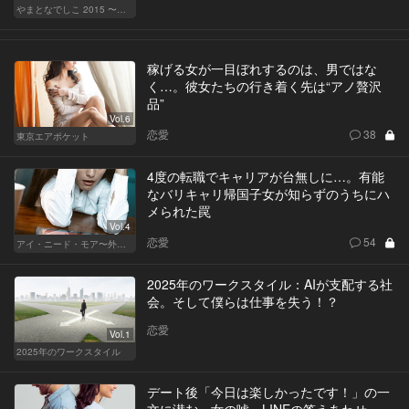
やまとなでしこ 2015 〜極上の結婚〜
稼げる女が一目ぼれするのは、男ではな
く…。彼女たちの行き着く先は“アノ贅沢
品”
Vol.6
恋愛
38
東京エアポケット
4度の転職でキャリアが台無しに…。有能
なバリキャリ帰国子女が知らずのうちにハ
メられた罠
Vol.4
恋愛
54
アイ・ニード・モア〜外資系オンナの欲望〜
2025年のワークスタイル：AIが支配する社
会。そして僕らは仕事を失う！？
恋愛
Vol.1
2025年のワークスタイル
デート後「今日は楽しかったです！」の一