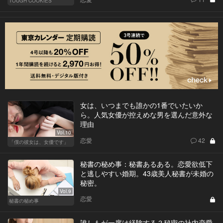
TOUGH COOKIES
女は、いつまでも誰かの1番でいたいか
ら。人気女優が控えめな男を選んだ意外な
理由
Vol.10
恋愛
42
「僕の彼女は、女優です」
秘書の秘め事：秘書あるある。恋愛欲低下
と逃しやすい婚期。43歳美人秘書が未婚の
秘密。
Vol.9
恋愛
秘書の秘め事
誰しもが一度は経験する？秘密の社内恋愛