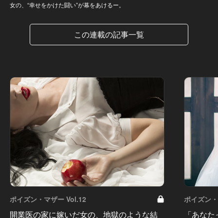
女の、“幸せをかけた闘い”が幕をあけるー。
この連載の記事一覧
ポイズン・マザー Vol.12
ポイズン・マ
開業医の家に嫁いだ女の、地獄のような結
「あなた