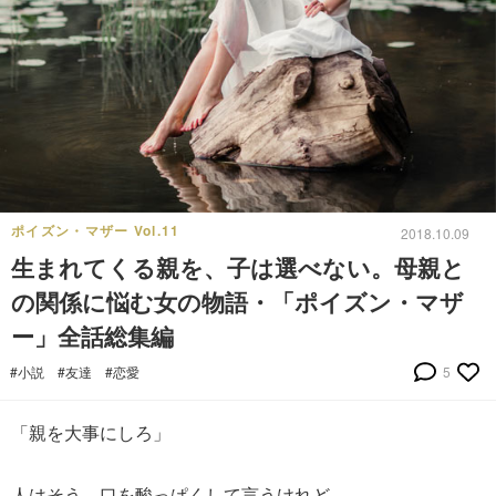
ポイズン・マザー Vol.11
2018.10.09
生まれてくる親を、子は選べない。母親と
の関係に悩む女の物語・「ポイズン・マザ
ー」全話総集編
#小説
#友達
#恋愛
5
「親を大事にしろ」
人はそう、口を酸っぱくして言うけれど。