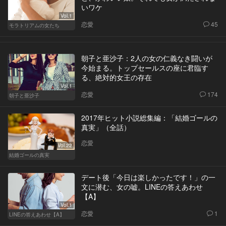
いワケ
Vol.1
恋愛
45
モラトリアムの女たち
朝子と亜沙子：2人の女の仁義なき闘いが
今始まる。トップセールスの座に君臨す
る、絶対的女王の存在
Vol.1
恋愛
174
朝子と亜沙子
2017年ヒット小説総集編：「結婚ゴールの
真実」（全話）
恋愛
Vol.22
結婚ゴールの真実
デート後「今日は楽しかったです！」の一
文に潜む、女の嘘。LINEの答えあわせ
【A】
Vol.1
恋愛
1
LINEの答えあわせ【A】