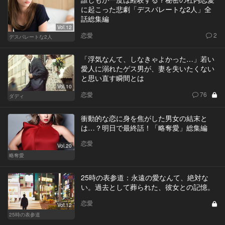
に起こった悲劇「デスパレートな2人」全
話総集編
Vol.12
恋愛
2
デスパレートな2人
「浮気なんて、しなきゃよかった…」若い
愛人に溺れたゲス男が、妻を失いたくない
と思い直す瞬間とは
Vol.10
恋愛
76
ダディ
衝動的な恋に身を焦がした男女の結末と
は…？明日で最終話！「略奪愛」総集編
恋愛
Vol.20
略奪愛
25時の表参道：永遠の愛なんて、絶対な
い。過去として葬られた、彼女との記憶。
恋愛
Vol.12
25時の表参道