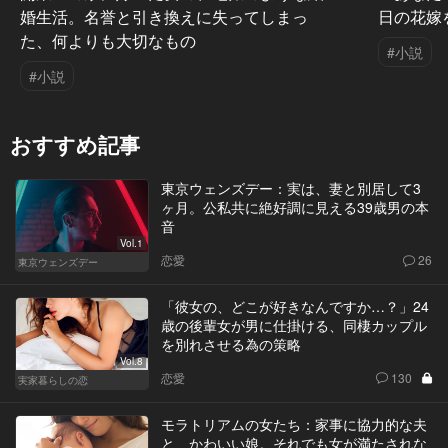
婚生活。名誉と引き換えに失ってしまっ
日の花嫁
た、何よりも大切なもの
#小説
#小説
おすすめ記事
東京ウェンズデー：実は、妻と別居して3
ヶ月。公私共に絶好調に見える39歳男の本
音
Vol.1
恋愛
26
東京ウェンズデー
「彼女の、どこが好きなんですか…？」24
歳の後輩女が男に仕掛ける、同棲カップル
を別れさせる為の策略
Vol.8
恋愛
130
実家暮らしの恋
モラトリアムの女たち：家事に協力的な夫
と、かわいい娘。それでも女が満たされな