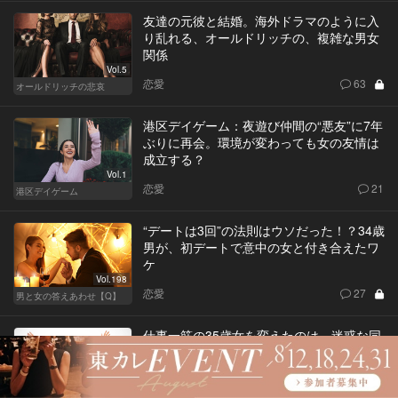
友達の元彼と結婚。海外ドラマのように入
り乱れる、オールドリッチの、複雑な男女
関係
Vol.5
恋愛
63
オールドリッチの悲哀
港区デイゲーム：夜遊び仲間の“悪友”に7年
ぶりに再会。環境が変わっても女の友情は
成立する？
Vol.1
恋愛
21
港区デイゲーム
“デートは3回”の法則はウソだった！？34歳
男が、初デートで意中の女と付き合えたワ
ケ
Vol.198
恋愛
27
男と女の答えあわせ【Q】
仕事一筋の35歳女を変えたのは、迷惑な同
居人？「恵比寿Sisters」全話総集編
恋愛
Vol.13