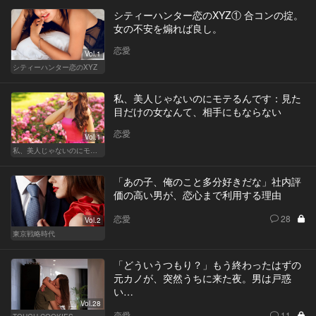
シティーハンター恋のXYZ① 合コンの掟。
女の不安を煽れば良し。
恋愛
Vol.1
シティーハンター恋のXYZ
私、美人じゃないのにモテるんです：見た
目だけの女なんて、相手にもならない
恋愛
Vol.1
私、美人じゃないのにモテるんです。
「あの子、俺のこと多分好きだな」社内評
価の高い男が、恋心まで利用する理由
恋愛
28
Vol.2
東京戦略時代
「どういうつもり？」もう終わったはずの
元カノが、突然うちに来た夜。男は戸惑
い…
Vol.28
恋愛
11