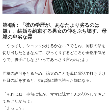
第4話：「彼の学歴が、あなたより劣るのは
嫌」。結婚を約束する男女の仲をぶち壊す、母
親の卑劣な罠
「やっぱり、ショック受けるかな…？でもね、同棲の話を
切り出したときなんて、びっくりするどころか全然平気そ
うで、勝手にしなさいってあっさり言われたよ」
同棲の許可をとるため、諒太のことを母に電話で打ち明け
た日の話をすると、姉は急に勝ち誇った顔になる。
「それはね、事前に私が、ママに諒太くんの話をしておい
てあげたからよ」
「えっ…？」