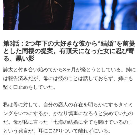
第3話：2つ年下の大好きな彼から“結婚”を前提
とした同棲の提案。有頂天になった女に忍び寄
る、黒い影
諒太と付き合い始めてから3ヶ月が経とうとしている。姉に
は報告済みだが、母には彼のことは話しておらず、姉にも
堅く口止めをしていた。
私は母に対して、自分の恋人の存在を明らかにするタイミ
ングをいつにするか、かなり慎重になろうと決めていたの
だ。母が私に言った「七海の結婚に全てを賭けているの」
という発言が、耳にこびりついて離れずにいる。