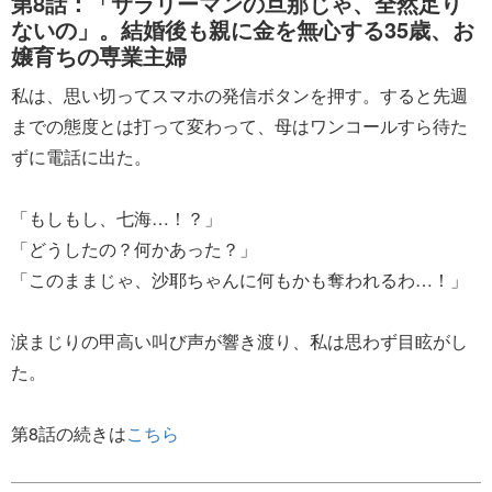
第8話：「サラリーマンの旦那じゃ、全然足り
ないの」。結婚後も親に金を無心する35歳、お
嬢育ちの専業主婦
私は、思い切ってスマホの発信ボタンを押す。すると先週
までの態度とは打って変わって、母はワンコールすら待た
ずに電話に出た。
「もしもし、七海…！？」
「どうしたの？何かあった？」
「このままじゃ、沙耶ちゃんに何もかも奪われるわ…！」
涙まじりの甲高い叫び声が響き渡り、私は思わず目眩がし
た。
第8話の続きは
こちら