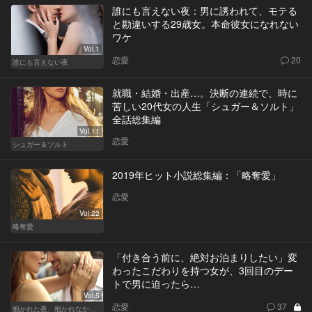
誰にも言えない夜：男に誘われて、モテる
と勘違いする29歳女。本命彼女になれない
ワケ
Vol.1
恋愛
20
誰にも言えない夜
就職・結婚・出産…。決断の連続で、時に
苦しい20代女の人生「シュガー＆ソルト」
全話総集編
Vol.11
恋愛
シュガー＆ソルト
2019年ヒット小説総集編：「略奪愛」
恋愛
Vol.22
略奪愛
「付き合う前に、絶対お泊まりしたい」変
わったこだわりを持つ女が、3回目のデー
トで男に迫ったら…
Vol.5
恋愛
37
抱かれた夜、抱かれなかった夜