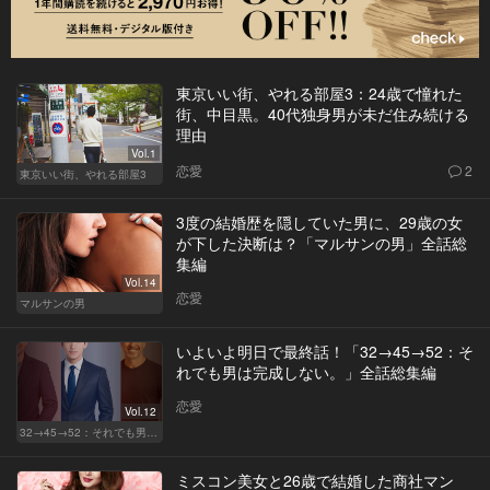
東京いい街、やれる部屋3：24歳で憧れた
街、中目黒。40代独身男が未だ住み続ける
理由
Vol.1
恋愛
2
東京いい街、やれる部屋3
3度の結婚歴を隠していた男に、29歳の女
が下した決断は？「マルサンの男」全話総
集編
Vol.14
恋愛
マルサンの男
いよいよ明日で最終話！「32→45→52：そ
れでも男は完成しない。」全話総集編
恋愛
Vol.12
32→45→52：それでも男は完成しない。
ミスコン美女と26歳で結婚した商社マン