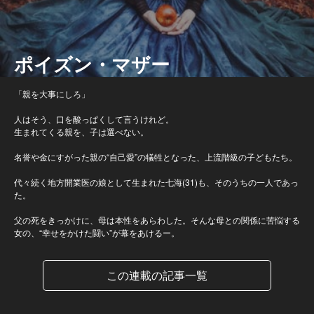
ポイズン・マザー
「親を大事にしろ」
人はそう、口を酸っぱくして言うけれど。
生まれてくる親を、子は選べない。
名誉や金にすがった親の“自己愛”の犠牲となった、上流階級の子どもたち。
代々続く地方開業医の娘として生まれた七海(31)も、そのうちの一人であっ
た。
父の死をきっかけに、母は本性をあらわした。そんな母との関係に苦悩する
女の、“幸せをかけた闘い”が幕をあけるー。
この連載の記事一覧