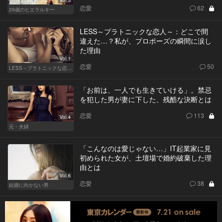
恋愛
62
29歳のヒエラルキー
LESS～プラトニックな恋人～：どこで間
違えた…？私が、プロポーズの瞬間に涙し
た理由
Vol.1
恋愛
50
LESS～プラトニックな恋人～
「お前は、一人でも生きていける」。禁忌
を犯した男が妻に下した、残酷な決断とは
恋愛
113
Vol.4
元・夫婦
「こんなのは愛じゃない…」IT起業家に見
初められた女が、土壇場で婚約破棄した理
由とは
Vol.6
恋愛
38
結婚に向かない男