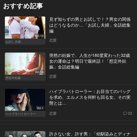
おすすめ記事
見ず知らずの男とお試しで！？男女の関係
はどうなるのか…「お試し夫婦」全話総集
編
Vol.10
恋愛
お試し夫婦
突然の妊娠で、人生が180度変わった32歳
女の運命は？明日で最終話！「想定外妊
娠」全話総集編
Vol.14
恋愛
想定外妊娠
ハイブラパトローラー：お目当てのバッグ
を求め、エルメスを何軒も回る女。その実
態とは…
Vol.1
恋愛
33
ハイブラパトローラー
許さない女、許す男：「幼馴染みとディナ