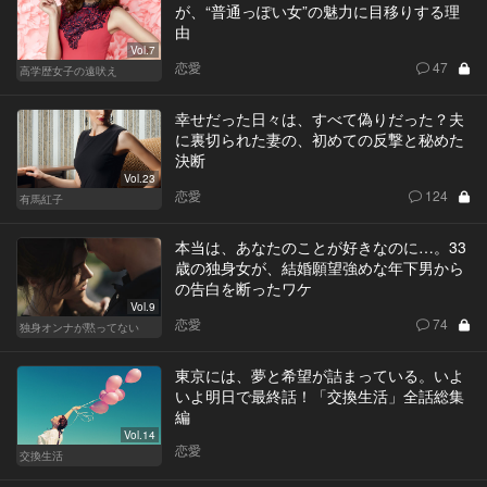
が、“普通っぽい女”の魅力に目移りする理
由
Vol.7
恋愛
47
高学歴女子の遠吠え
幸せだった日々は、すべて偽りだった？夫
に裏切られた妻の、初めての反撃と秘めた
決断
Vol.23
恋愛
124
有馬紅子
本当は、あなたのことが好きなのに…。33
歳の独身女が、結婚願望強めな年下男から
の告白を断ったワケ
Vol.9
恋愛
74
独身オンナが黙ってない
東京には、夢と希望が詰まっている。いよ
いよ明日で最終話！「交換生活」全話総集
編
Vol.14
恋愛
交換生活