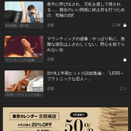
夜中に呼び出され、万札を渡して帰され
る…。都合のいい関係に終止符を打つため
の、究極の2択
Vol.9
恋愛
28
本命昇格・虎の巻
マウンティングの虚像：やっぱり私に、無
難な彼氏はふさわしくない。野心を捨てら
れない女
Vol.16
恋愛
マウンティングの虚像
2018上半期ヒット小説総集編：「LESS～
プラトニックな恋人～」
恋愛
1
Vol.18
LESS～プラトニックな恋人～