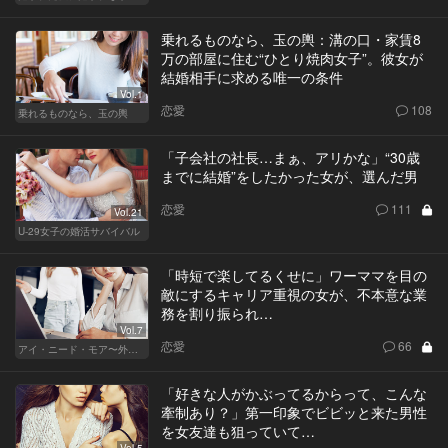
乗れるものなら、玉の輿：溝の口・家賃8
万の部屋に住む“ひとり焼肉女子”。彼女が
結婚相手に求める唯一の条件
Vol.1
恋愛
108
乗れるものなら、玉の輿
「子会社の社長…まぁ、アリかな」“30歳
までに結婚”をしたかった女が、選んだ男
恋愛
111
Vol.21
U-29女子の婚活サバイバル
「時短で楽してるくせに」ワーママを目の
敵にするキャリア重視の女が、不本意な業
務を割り振られ…
Vol.7
恋愛
66
アイ・ニード・モア〜外資系オンナの欲望〜
「好きな人がかぶってるからって、こんな
牽制あり？」第一印象でビビッと来た男性
を女友達も狙っていて…
Vol.5