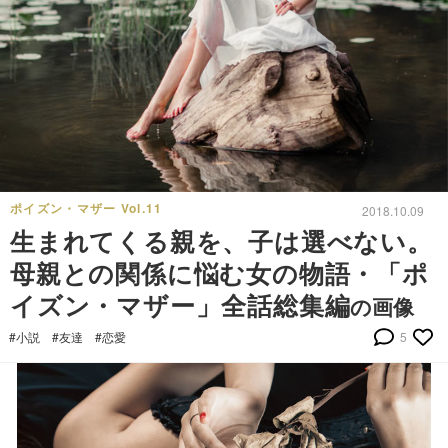
ポイズン・マザー Vol.11
2018.10.09
生まれてくる親を、子は選べない。
母親との関係に悩む女の物語・「ポ
イズン・マザー」全話総集編
の画像
#小説
#友達
#恋愛
5