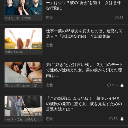
ー」はウソ？彼の“密会”を知り、女は意外
な行動に
Vol.1
恋愛
23
許さない女、許す男
仕事一筋の35歳女を変えたのは、迷惑な同
居人？「恵比寿Sisters」全話総集編
恋愛
Vol.13
恵比寿Sisters
男に“好き”とだけ言い残し、2度目のデート
で連絡が途絶えた女。男の前から消えた理
由は…
Vol.68
恋愛
153
男と女の答えあわせ【Q】
「この部屋は…5点だね！」超キレイ好き
の彼氏の発言に驚く女。彼を見返すための
反撃方法とは？
Vol.6
恋愛
50
ハイスぺでも、お断りします！