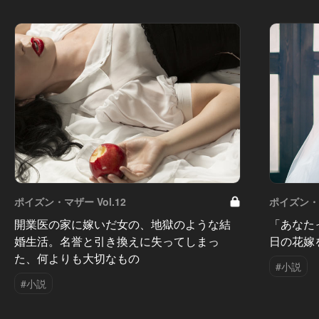
ポイズン・マザー Vol.12
ポイズン・マ
開業医の家に嫁いだ女の、地獄のような結
「あなた
婚生活。名誉と引き換えに失ってしまっ
日の花嫁
た、何よりも大切なもの
#小説
#小説