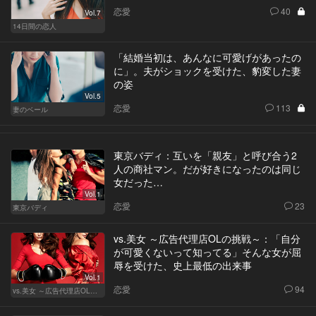
恋愛
40
Vol.7
14日間の恋人
「結婚当初は、あんなに可愛げがあったの
に」。夫がショックを受けた、豹変した妻
の姿
Vol.5
恋愛
113
妻のベール
東京バディ：互いを「親友」と呼び合う2
人の商社マン。だが好きになったのは同じ
女だった…
Vol.1
恋愛
23
東京バディ
vs.美女 ～広告代理店OLの挑戦～：「自分
が可愛くないって知ってる」そんな女が屈
辱を受けた、史上最低の出来事
Vol.1
恋愛
94
vs.美女 ～広告代理店OLの挑戦～