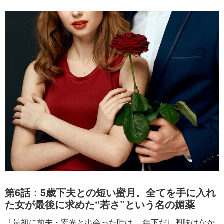
第6話：5歳下夫との短い蜜月。全てを手に入れ
た女が最後に求めた“若さ”という名の媚薬
「最初に前夫・宏光と出会った時は 、年下だし興味はなか