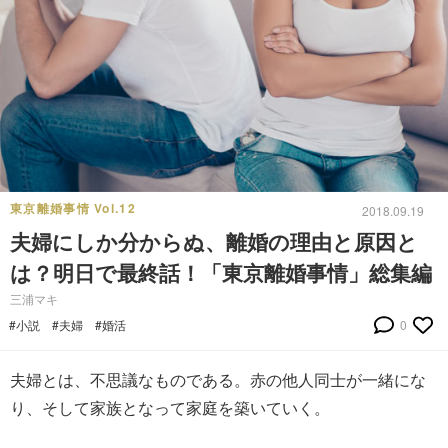
東京離婚事情 Vol.12
2018.09.19
夫婦にしか分からぬ、離婚の理由と原因と
は？明日で最終話！「東京離婚事情」総集編
三浦マキ
#小説
#夫婦
#婚活
0
夫婦とは、不思議なものである。赤の他人同士が一緒にな
り、そして家族となって家庭を築いていく。