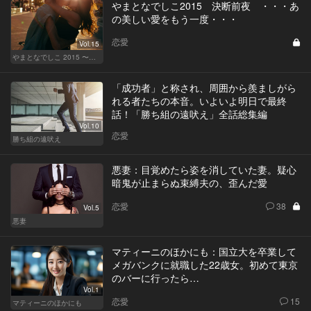
やまとなでしこ2015 決断前夜 ・・・あ
の美しい愛をもう一度・・・
恋愛
Vol.15
やまとなでしこ 2015 〜極上の結婚〜
「成功者」と称され、周囲から羨ましがら
れる者たちの本音。いよいよ明日で最終
話！「勝ち組の遠吠え」全話総集編
Vol.10
恋愛
勝ち組の遠吠え
悪妻：目覚めたら姿を消していた妻。疑心
暗鬼が止まらぬ束縛夫の、歪んだ愛
恋愛
38
Vol.5
悪妻
マティーニのほかにも：国立大を卒業して
メガバンクに就職した22歳女。初めて東京
のバーに行ったら…
Vol.1
恋愛
15
マティーニのほかにも