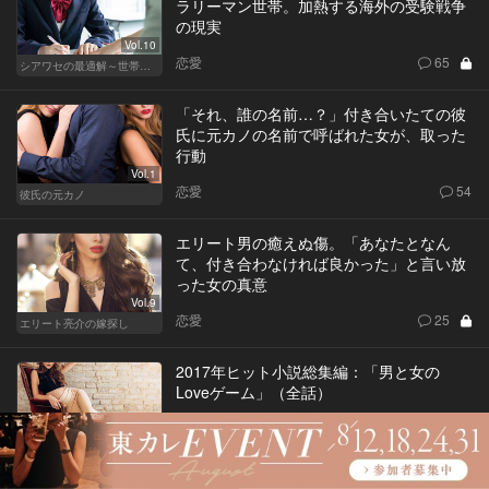
ラリーマン世帯。加熱する海外の受験戦争
の現実
Vol.10
恋愛
65
シアワセの最適解～世帯年収3,600万の夫婦～
「それ、誰の名前…？」付き合いたての彼
氏に元カノの名前で呼ばれた女が、取った
行動
Vol.1
恋愛
54
彼氏の元カノ
エリート男の癒えぬ傷。「あなたとなん
て、付き合わなければ良かった」と言い放
った女の真意
Vol.9
恋愛
25
エリート亮介の嫁探し
2017年ヒット小説総集編：「男と女の
Loveゲーム」（全話）
恋愛
1
Vol.15
男と女のLoveゲーム