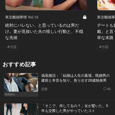
東京離婚事情 Vol.13
東京離婚事情 
絶対にバレない、と思っているのは男だ
デートも
け。妻が見抜いた夫の怪しい行動と、不穏
戴」と言
な兆候
幸な末路
#小説
#小説
おすすめ記事
偽装婚活：「結婚は人生の墓場」既婚男の
建前と本音を知り、焦り出す28歳独身男
恋愛
80
Vol.1
偽装婚活
「そこで、何してるの？」女が驚いた、5
年も交際した男がやっていたコト