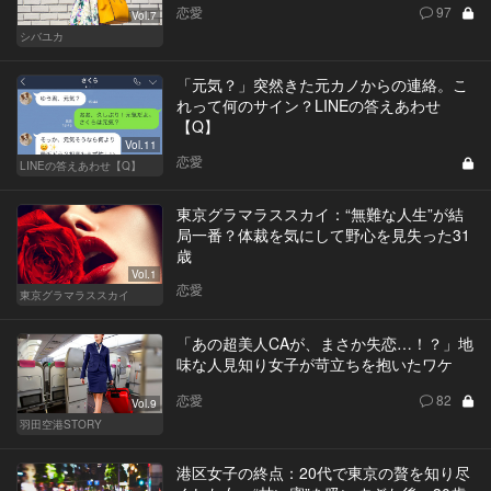
恋愛
97
Vol.7
シバユカ
「元気？」突然きた元カノからの連絡。こ
れって何のサイン？LINEの答えあわせ
【Q】
Vol.11
恋愛
LINEの答えあわせ【Q】
東京グラマラススカイ：“無難な人生”が結
局一番？体裁を気にして野心を見失った31
歳
Vol.1
恋愛
東京グラマラススカイ
「あの超美人CAが、まさか失恋…！？」地
味な人見知り女子が苛立ちを抱いたワケ
恋愛
82
Vol.9
羽田空港STORY
港区女子の終点：20代で東京の贅を知り尽