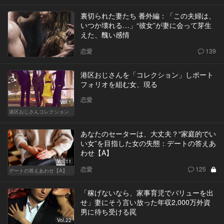
裏切られた妻たち 番外編：「この夫婦は、
いつか壊れる…」“彼女”が妻に会って芽生
えた、醜い感情
恋愛
139
港区おじさんを「コレクション」しポート
フォリオを組む女、現る
恋愛
Vol.1
港区おじさんコレクション
あなたのセーターは、大丈夫？“家庭的でい
い女”を目指した女の失態：デートの答えあ
わせ【A】
Vol.11
恋愛
125
デートの答えあわせ【A】
「稼げないなら、家事育児でバリューを出
せ」妻にそう言い放った年収2,000万外資
男に待ち受ける罠
Vol.22