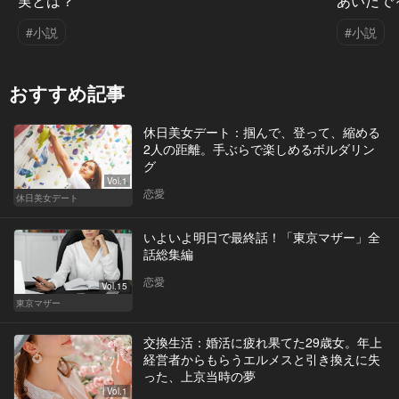
実とは？
あいだで～
#小説
#小説
おすすめ記事
休日美女デート：掴んで、登って、縮める
2人の距離。手ぶらで楽しめるボルダリン
グ
Vol.1
恋愛
休日美女デート
いよいよ明日で最終話！「東京マザー」全
話総集編
恋愛
Vol.15
東京マザー
交換生活：婚活に疲れ果てた29歳女。年上
経営者からもらうエルメスと引き換えに失
った、上京当時の夢
Vol.1