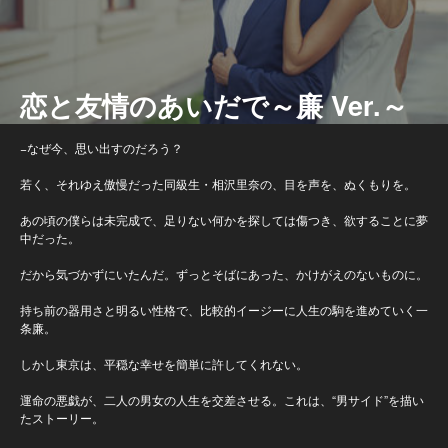
恋と友情のあいだで～廉 Ver.～
−なぜ今、思い出すのだろう？
若く、それゆえ傲慢だった同級生・相沢里奈の、目を声を、ぬくもりを。
あの頃の僕らは未完成で、足りない何かを探しては傷つき、欲することに夢
中だった。
だから気づかずにいたんだ。ずっとそばにあった、かけがえのないものに。
持ち前の器用さと明るい性格で、比較的イージーに人生の駒を進めていく一
条廉。
しかし東京は、平穏な幸せを簡単に許してくれない。
運命の悪戯が、二人の男女の人生を交差させる。これは、“男サイド”を描い
たストーリー。