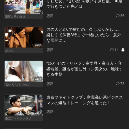
くした女。“甘い蜜”を吸いすぎた後、30歳
で行きついた先とは
Vol.1
恋愛
56
港区女子の終点
男の人と2人で飲むの、久しぶりかも…。
楽しくて深夜3時まで一緒にいたら、意外
な展開に…
Vol.8
恋愛
14
ポン女
“ゆとり”のトリセツ：高学歴・高収入・容
姿端麗。誰もが羨む外コン美女の、地味す
ぎる生態
Vol.1
恋愛
75
“ゆとり”のトリセツ
東京ファイトクラブ：意識高い系ビジネス
マンの爆裂トレーニングを追った！
恋愛
Vol.1
東京ファイトクラブ