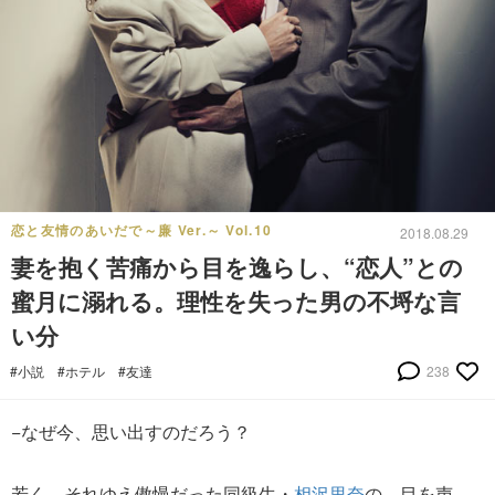
恋と友情のあいだで～廉 Ver.～ Vol.10
2018.08.29
妻を抱く苦痛から目を逸らし、“恋人”との
蜜月に溺れる。理性を失った男の不埒な言
い分
#小説
#ホテル
#友達
238
−なぜ今、思い出すのだろう？
若く、それゆえ傲慢だった同級生・
相沢里奈
の、目を声