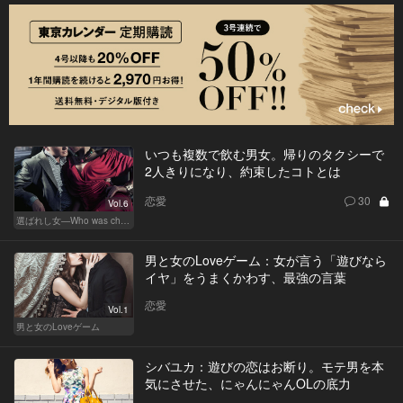
いつも複数で飲む男女。帰りのタクシーで
2人きりになり、約束したコトとは
恋愛
30
Vol.6
選ばれし女―Who was chosen？―
男と女のLoveゲーム：女が言う「遊びなら
イヤ」をうまくかわす、最強の言葉
恋愛
Vol.1
男と女のLoveゲーム
シバユカ：遊びの恋はお断り。モテ男を本
気にさせた、にゃんにゃんOLの底力