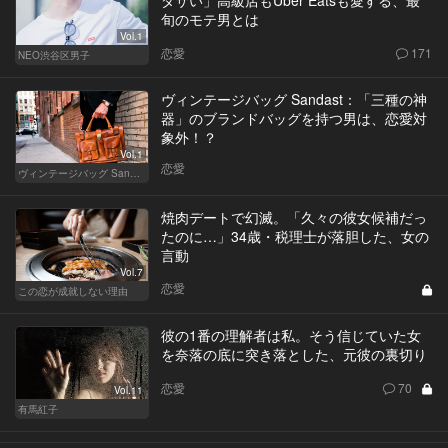
ダサい」高級店もUber Eatsも愛する、最
旬のモテ男とは
Vol.1
恋愛
171
NEO渋谷区男子
ヴィンテージバッグ Sandast：「三種の神
器」のブランドバッグを持つ男は、恋愛対
象外！？
Vol.1
恋愛
ヴィンテージバッグ Sandast
焼肉デートで幻滅。「久々の彼女候補だっ
たのに…」34歳・税理士が落胆した、女の
言動
Vol.7
恋愛
この恋が成就しない理由
彼の1番の理解者は私。そう信じていた女
を奈落の底に突き落とした、元彼の裏切り
恋愛
70
Vol.11
有馬紅子