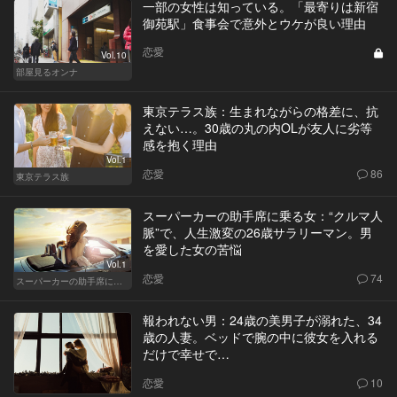
一部の女性は知っている。「最寄りは新宿
御苑駅」食事会で意外とウケが良い理由
恋愛
Vol.10
部屋見るオンナ
東京テラス族：生まれながらの格差に、抗
えない…。30歳の丸の内OLが友人に劣等
感を抱く理由
Vol.1
恋愛
86
東京テラス族
スーパーカーの助手席に乗る女：“クルマ人
脈”で、人生激変の26歳サラリーマン。男
を愛した女の苦悩
Vol.1
恋愛
74
スーパーカーの助手席に乗る女
報われない男：24歳の美男子が溺れた、34
歳の人妻。ベッドで腕の中に彼女を入れる
だけで幸せで…
恋愛
10