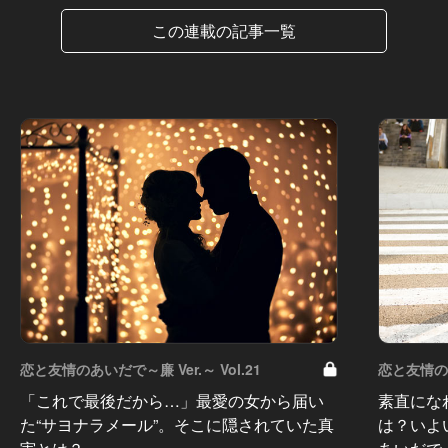
この連載の記事一覧
恋と友情のあいだで～廉 Ver.～ Vol.21
恋と友情のあ
「これで最後だから…」最愛の女から届い
素直にな
た“サヨナラメール”。そこに隠されていた真
は？いよ