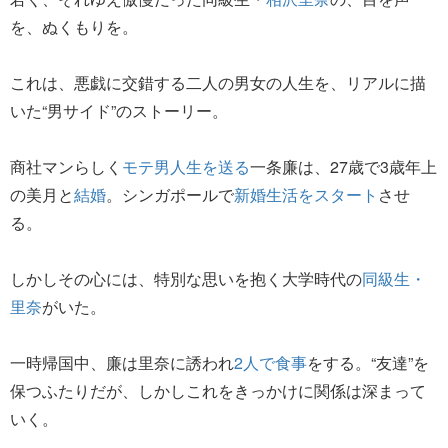
を、ぬくもりを。
これは、悪戯に交錯する二人の男女の人生を、リアルに描
いた“男サイド”のストーリー。
商社マンらしく
モテ男人生を送る
一条廉は、27歳で3歳年上
の美月と
結婚
。シンガポールで
新婚生活をスタート
させ
る。
しかしその心には、特別な思いを抱く大学時代の
同級生・
里奈
がいた。
一時帰国中、廉は里奈に誘われ
2人で食事
をする。“友達”を
保つふたりだが、しかしこれをきっかけに関係は深まって
いく。