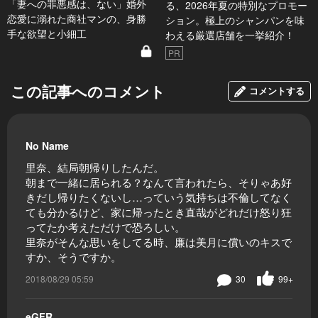
「妻への罪悪感は、ない」婚外
る、2026年夏の特別なプロモー
恋愛に溺れた商社マンの、身勝
ション。極上のシャンパンを味
手な欲望と小細工
わえる厳選店舗を一挙紹介！
PR
この記事へのコメント
コメントする
No Name
里奈、結局朝帰りしたんだ。
朝まで一緒に居られる？なんて言われたら、そりゃあ好
きだし帰りたくないし…っていう気持ちは不倫してなく
ても分かるけど、家に帰ったとき直哉がどれだけ怒り狂
ってたか考えただけで恐ろしい。
里奈がそんな思いをしてる時、廉は美月に償いのキスで
すか、そうですか。
2018/08/29 05:59
30
99+
eGFR