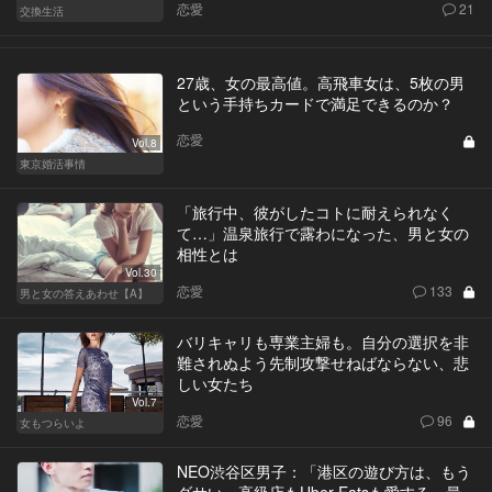
恋愛
21
交換生活
27歳、女の最高値。高飛車女は、5枚の男
という手持ちカードで満足できるのか？
恋愛
Vol.8
東京婚活事情
「旅行中、彼がしたコトに耐えられなく
て…」温泉旅行で露わになった、男と女の
相性とは
Vol.30
恋愛
133
男と女の答えあわせ【A】
バリキャリも専業主婦も。自分の選択を非
難されぬよう先制攻撃せねばならない、悲
しい女たち
Vol.7
恋愛
96
女もつらいよ
NEO渋谷区男子：「港区の遊び方は、もう