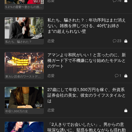
恋愛
76
Vol.11
5.2％の憂鬱〜妻からの挑戦状〜
私たち、騙された？：年功序列はまだ消え
ない。雑務を押しつける、40代"お姉さ
ま"の超えられない壁
Vol.2
恋愛
23
私たち、騙された？
アマンより和民がいい！と言ったのに、新
橋ガード下で不機嫌になり始めたモデルと
のデート
Vol.3
恋愛
1
東カレ読者のワーストデート
27歳にして年収1,500万円を稼ぐ、外資系
証券会社の美女。彼女のライフスタイルと
は
Vol.2
恋愛
年収1,000万の女
「2人きりでお会いしたい」。男からの意
味深な誘いに、疑惑を抱えながらも揺れ動