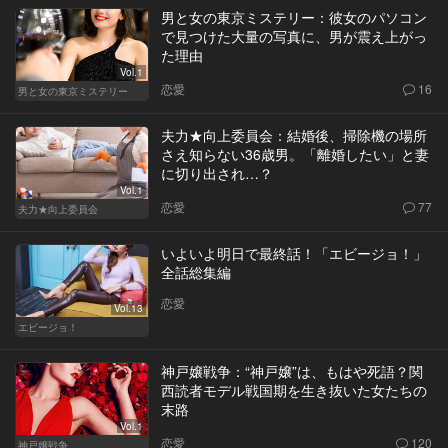
男と女の東京ミステリー：彼女のパソコン
で見つけた大量の写真に、男が震え上がっ
た理由
Vol.1
恋愛
16
男と女の東京ミステリー
夫力★向上委員会：結婚後、掃除機の場所
さえ知らない36歳男。「離婚したい」と妻
に切り出され…？
Vol.1
恋愛
77
夫力★向上委員会
いよいよ明日で最終話！「エビージョ！」
全話総集編
恋愛
Vol.13
エビージョ！
神戸嬢戦争：“神戸嬢”は、もはや死語？関
西読者モデル戦国期を生き抜いた女たちの
末路
Vol.1
恋愛
120
神戸嬢戦争