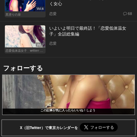
く女心
Vol.6
恋愛
68
黒塗りの扉
いよいよ明日で最終話！「恋愛低体温女
子」全話総集編
恋愛
Vol.7
恋愛低体温女子 written by 内埜さくら
フォローする
この記事が気に入ったらいいね！しよう
X（旧Twitter）で東京カレンダーを