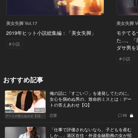
美女失脚 Vol.17
美女失脚 Vo
2019年ヒット小説総集編：「美女失脚」
モテてる
た…。「
#小説
ダサ男を
#小説
おすすめ記事
俺の話に「すごい♡」を連発してたのに。
女心を掴めぬ男の、致命的ミスとは：デー
トの答えあわせ【Q】
Vol.12
恋愛
98
デートの答えあわせ【Q】
「仕事で評価されないなら、子どもを産む
しか…」港区在住・外資金融勤務の女が招