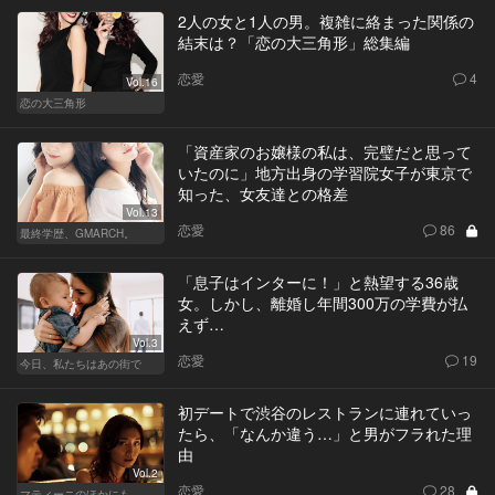
2人の女と1人の男。複雑に絡まった関係の
結末は？「恋の大三角形」総集編
恋愛
4
Vol.16
恋の大三角形
「資産家のお嬢様の私は、完璧だと思って
いたのに」地方出身の学習院女子が東京で
知った、女友達との格差
Vol.13
恋愛
86
最終学歴、GMARCH。
「息子はインターに！」と熱望する36歳
女。しかし、離婚し年間300万の学費が払
えず…
Vol.3
恋愛
19
今日、私たちはあの街で
初デートで渋谷のレストランに連れていっ
たら、「なんか違う…」と男がフラれた理
由
Vol.2
恋愛
28
マティーニのほかにも