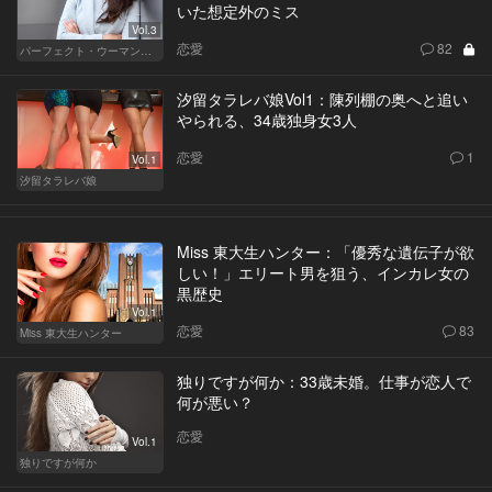
いた想定外のミス
Vol.3
恋愛
82
パーフェクト・ウーマン～都心5区の女たち～
汐留タラレバ娘Vol1：陳列棚の奥へと追い
やられる、34歳独身女3人
恋愛
1
Vol.1
汐留タラレバ娘
Miss 東大生ハンター：「優秀な遺伝子が欲
しい！」エリート男を狙う、インカレ女の
黒歴史
Vol.1
恋愛
83
Miss 東大生ハンター
独りですが何か：33歳未婚。仕事が恋人で
何が悪い？
恋愛
Vol.1
独りですが何か