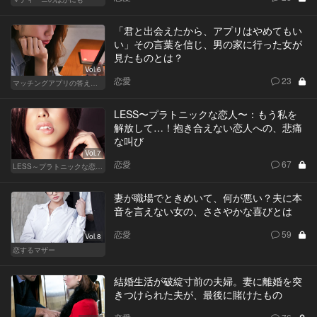
「君と出会えたから、アプリはやめてもい
い」その言葉を信じ、男の家に行った女が
見たものとは？
Vol.6
恋愛
23
マッチングアプリの答えあわせ【A】～SEASON2～
LESS〜プラトニックな恋人〜：もう私を
解放して…！抱き合えない恋人への、悲痛
な叫び
Vol.7
恋愛
67
LESS～プラトニックな恋人～
妻が職場でときめいて、何が悪い？夫に本
音を言えない女の、ささやかな喜びとは
恋愛
59
Vol.8
恋するマザー
結婚生活が破綻寸前の夫婦。妻に離婚を突
きつけられた夫が、最後に賭けたもの