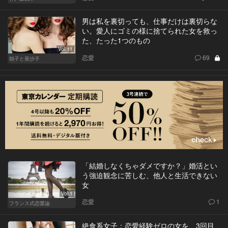
男は私を裏切っても、仕事だけは裏切らな
い。愛人にゴミの様に捨てられた女を救っ
た、たった1つのもの
Vol.11
恋愛
69
朝子と亜沙子
「結婚しなくちゃダメですか？」婚活とい
う強迫観念に苦しむ、他人と生活できない
女
Vol.1
恋愛
1
フランス式恋愛論
絶食系女子：恋愛経験ゼロの女を、3回目