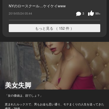
NYのロースクール…ケイケイwww
2019/05/24 05:44
3
99+
もっと見る （ 152 件 ）
美女失脚
「女の価値は、顔でしょ？」
恵まれたルックスで、男もお金も思い通り、モテまくりの人生を送ってきた
優里・29歳。