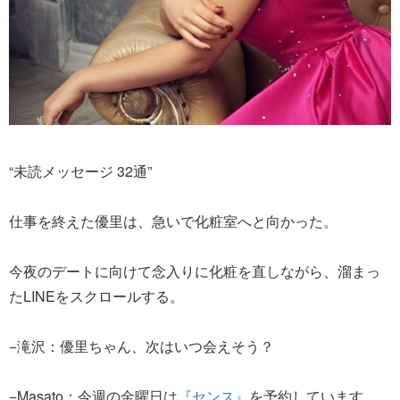
“未読メッセージ 32通”
仕事を終えた優里は、急いで化粧室へと向かった。
今夜のデートに向けて念入りに化粧を直しながら、溜まっ
たLINEをスクロールする。
−滝沢：優里ちゃん、次はいつ会えそう？
−Masato：今週の金曜日は
『センス』
を予約しています。