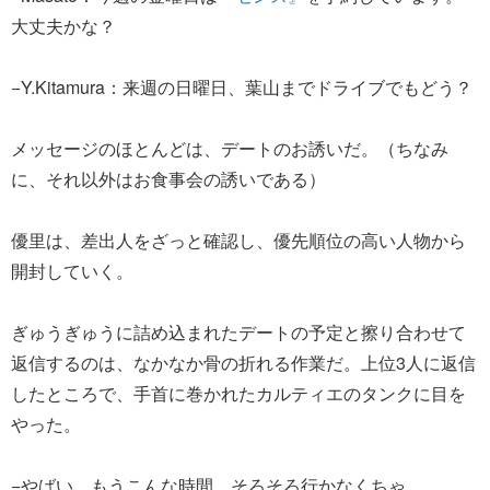
大丈夫かな？
−Y.Kitamura：来週の日曜日、葉山までドライブでもどう？
メッセージのほとんどは、デートのお誘いだ。（ちなみ
に、それ以外はお食事会の誘いである）
優里は、差出人をざっと確認し、優先順位の高い人物から
開封していく。
ぎゅうぎゅうに詰め込まれたデートの予定と擦り合わせて
返信するのは、なかなか骨の折れる作業だ。上位3人に返信
したところで、手首に巻かれたカルティエのタンクに目を
やった。
−やばい、もうこんな時間。そろそろ行かなくちゃ。