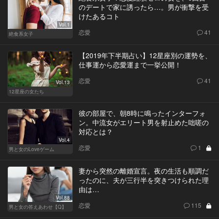
のデートで家に誘ったら…。男が衝撃を受
けたあるコト
Vol.1
恋愛
41
絶食系女子
【2019年下半期占い】12星座別の運勢を、
仕事運から恋愛運まで一挙公開！
恋愛
41
Vol.13
12星座の女たち
彼の部屋で、朝8時に鳴ったインターフォ
ン。中流女がエリート男を射止めた咄嗟の
対応とは？
Vol.4
恋愛
1
男と女のLoveゲーム
妻から突然の離婚宣言。夜の生活も順調だ
ったのに、夫が三行半を突きつけられた理
由は…
Vol.88
恋愛
115
男と女の答えあわせ【Q】