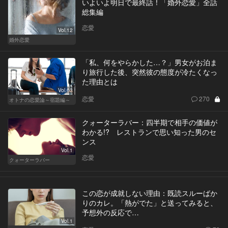
いよいよ明日で最終話！「婚外恋愛」全話
総集編
恋愛
Vol.12
婚外恋愛
「私、何をやらかした…？」男女がお泊ま
り旅行した後、突然彼の態度が冷たくなっ
た理由とは
Vol.63
恋愛
270
オトナの恋愛論～宿題編～
クォーターラバー：四半期で相手の価値が
わかる!? レストランで思い知った男のセ
ンス
Vol.1
恋愛
クォーターラバー
この恋が成就しない理由：既読スルーばか
りのカレ。「熱がでた」と送ってみると、
予想外の反応で…
Vol.1