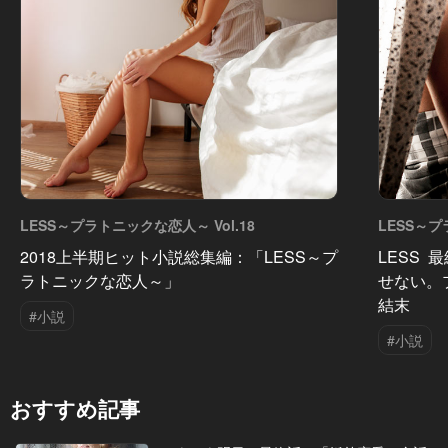
LESS～プラトニックな恋人～ Vol.18
LESS～プ
2018上半期ヒット小説総集編：「LESS～プ
LESS 
ラトニックな恋人～」
せない。
結末
#小説
#小説
おすすめ記事