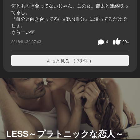
何とも向き合ってないじゃん、この女。健太と連絡取っ
てるし。
『自分と向き合ってる(っぽい)自分』に浸ってるだけで
しょ。
きらーい笑
2018/01/30 07:43
4
99+
もっと見る （ 73 件 ）
LESS～プラトニックな恋人～