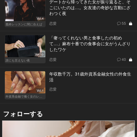
デートから帰ってきた女が振り返ると、そ
こにいたのは…。女友達の奇妙な言動にざ
わつく夜
Vol.4
恋愛
55
最終レッスンに間に合えば
「奢ってくれない男と食事したの初め
て…」麻布十番での食事会に女がうんざり
したワケ
Vol.10
恋愛
40
誰にも言えない夜
年収数千万。31歳外資系金融女性の外食生
活
恋愛
Vol.1
外資系金融で働く女のレストラン事情
フォローする