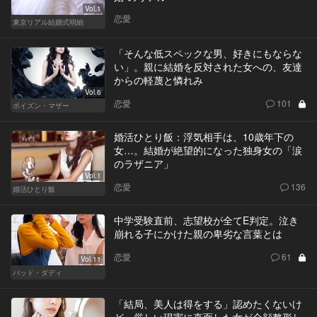
Vol.1
恋愛
東京リアル結婚式明細
「そんな低スペックな男、好きにもならな
い」。親に結婚を反対された女への、友達
からの軽蔑と憐れみ
Vol.6
恋愛
101
ポイズン・マザー
婚活ひとり飯：浮気相手は、10歳年下の
女…。結婚が絶望的になった独身女の「涙
のラザニア」
Vol.1
恋愛
136
婚活ひとり飯
中学受験直前、志望校が全てE判定。泣き
崩れる子にかけた親の卑劣な言葉とは
恋愛
61
Vol.11
バッド・ダディ
「結局、美人は得をする」認めたくないけ
ど、厳しい現実に直面した女が全顔整形し