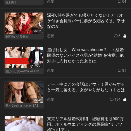
恋愛
64
逆玉男子
深夜0時を過ぎても帰りたくない！カラオ
ケ付き会員制バーに群がる港区民は、幸せ
なのか
Vol.11
恋愛
5
港区遊び方委員会
選ばれし女―Who was chosen？―：結婚
願望のないハイスペ男が“結婚”を決意。絶
対手に入れたかった女とは
Vol.1
恋愛
81
選ばれし女―Who was chosen？―
デート中にこの会話はアウト！男からする
と一気に萎える、女がやりがちなコトとは
恋愛
134
Vol.41
男と女の答えあわせ【A】
東京リアル結婚式明細：総額費用は900万
円。ホテルウエディングの最高峰“リッツ
婚”のリアル