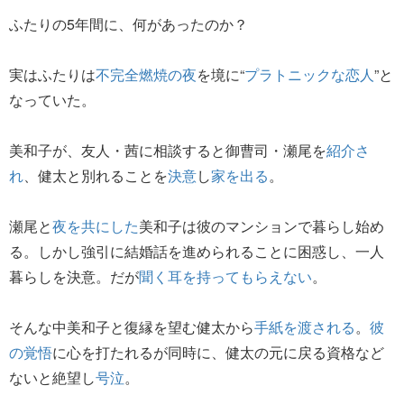
ふたりの5年間に、何があったのか？
実はふたりは
不完全燃焼の夜
を境に“
プラトニックな恋人
”と
なっていた。
美和子が、友人・茜に相談すると御曹司・瀬尾を
紹介さ
れ
、健太と別れることを
決意
し
家を出る
。
瀬尾と
夜を共にした
美和子は彼のマンションで暮らし始め
る。しかし強引に結婚話を進められることに困惑し、一人
暮らしを決意。だが
聞く耳を持ってもらえない
。
そんな中美和子と復縁を望む健太から
手紙を渡される
。
彼
の覚悟
に心を打たれるが同時に、健太の元に戻る資格など
ないと絶望し
号泣
。