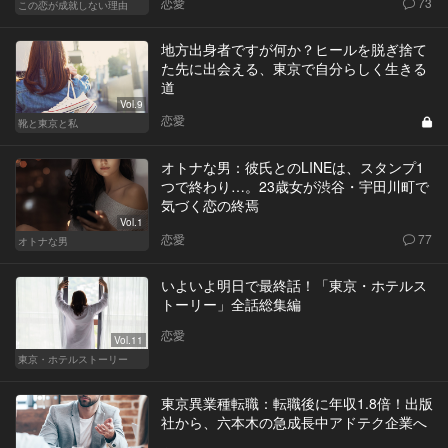
恋愛
73
この恋が成就しない理由
地方出身者ですが何か？ヒールを脱ぎ捨て
た先に出会える、東京で自分らしく生きる
道
Vol.9
恋愛
靴と東京と私
オトナな男：彼氏とのLINEは、スタンプ1
つで終わり…。23歳女が渋谷・宇田川町で
気づく恋の終焉
Vol.1
恋愛
77
オトナな男
いよいよ明日で最終話！「東京・ホテルス
トーリー」全話総集編
恋愛
Vol.11
東京・ホテルストーリー
東京異業種転職：転職後に年収1.8倍！出版
社から、六本木の急成長中アドテク企業へ