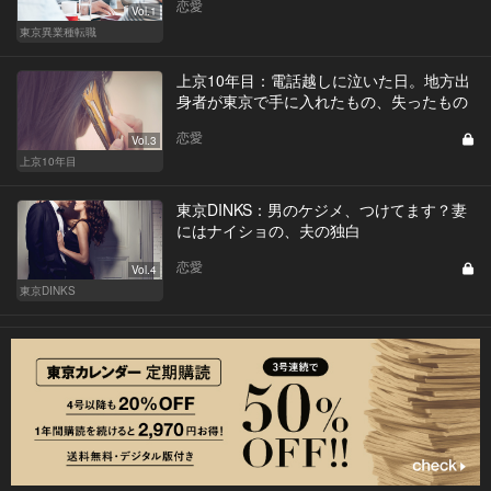
恋愛
Vol.1
東京異業種転職
上京10年目：電話越しに泣いた日。地方出
身者が東京で手に入れたもの、失ったもの
恋愛
Vol.3
上京10年目
東京DINKS：男のケジメ、つけてます？妻
にはナイショの、夫の独白
恋愛
Vol.4
東京DINKS