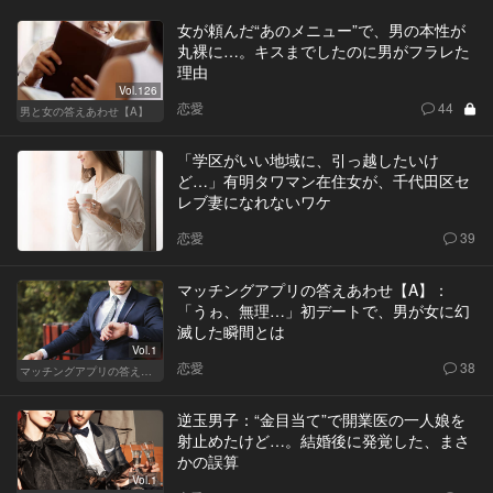
女が頼んだ“あのメニュー”で、男の本性が
丸裸に…。キスまでしたのに男がフラレた
理由
Vol.126
恋愛
44
男と女の答えあわせ【A】
「学区がいい地域に、引っ越したいけ
ど…」有明タワマン在住女が、千代田区セ
レブ妻になれないワケ
恋愛
39
マッチングアプリの答えあわせ【A】：
「うゎ、無理…」初デートで、男が女に幻
滅した瞬間とは
Vol.1
恋愛
38
マッチングアプリの答えあわせ【A】～SEASON2～
逆玉男子：“金目当て”で開業医の一人娘を
射止めたけど…。結婚後に発覚した、まさ
かの誤算
Vol.1