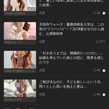
た結果…
Vol.19
恋愛
42
TOUGH COOKIES
天現寺ウォーズ：慶應幼稚舎入学は、この
世の“フリーパス”！？元CA妻がゼロから挑
む、お受験戦争
Vol.1
恋愛
271
天現寺ウォーズ
「付き合うまでは、積極的だったのに…」
結婚を考えていた彼との恋に、限界を感じ
たワケ
Vol.17
恋愛
45
U-29女子の婚活サバイバル
ご無沙汰なのに、子ども欲しいという夫。
悶々とした思いを抱えた妻は…
恋愛
45
Vol.7
夫と私とサチ子