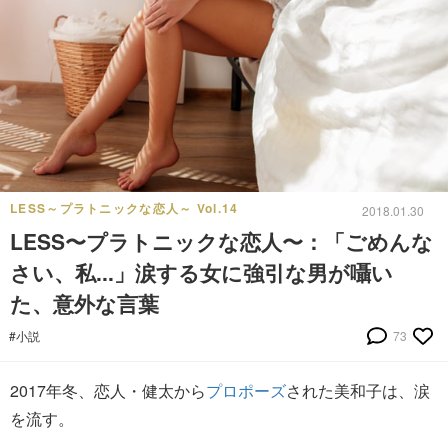
LESS～プラトニックな恋人～ Vol.14
2018.01.30
LESS〜プラトニックな恋人〜：「ごめんな
さい、私...」涙する女に強引な男が囁い
た、意外な言葉
#小説
73
2017年冬、恋人・健太から
プロポーズ
された美和子は、涙
を流す。