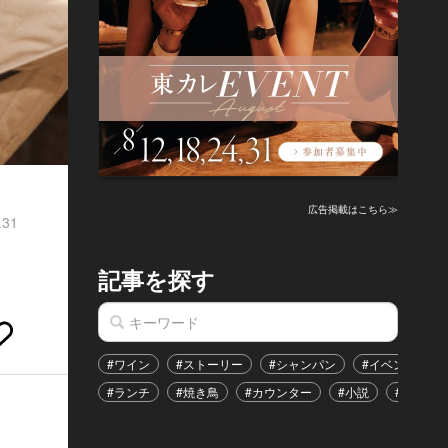
広告掲載はこちら≫
.31
記事を探す
#ワイン
#ストーリー
#シャンパン
#イベント
#ランチ
#焼き鳥
#カウンター
#小説
#恋愛