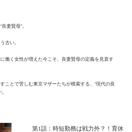
“良妻賢母”。
もう古い。
等に働く女性が増えた今こそ、良妻賢母の定義を見直す
すことで苦しむ東京マザーたちが模索する、“現代の良
か。
第1話：時短勤務は戦力外？！育休