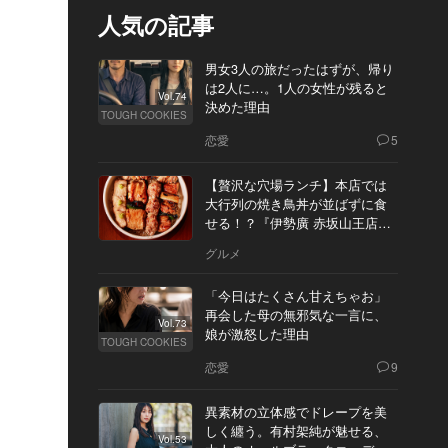
人気の記事
男女3人の旅だったはずが、帰り
は2人に…。1人の女性が残ると
Vol.74
決めた理由
TOUGH COOKIES
恋愛
5
【贅沢な穴場ランチ】本店では
大行列の焼き鳥丼が並ばずに食
せる！？『伊勢廣 赤坂山王店』
へ
グルメ
「今日はたくさん甘えちゃお」
再会した母の無邪気な一言に、
Vol.73
娘が激怒した理由
TOUGH COOKIES
恋愛
9
異素材の立体感でドレープを美
しく纏う。有村架純が魅せる、
Vol.53