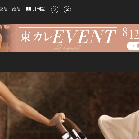
新のグルメ、洗練されたライフスタイル情報
恋活・婚活
月刊誌