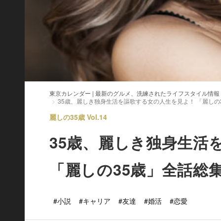
東京カレンダー | 最新のグルメ、洗練されたライフスタイル情報
35歳、麗しき独身生活を謳歌する女の人生を見よ！ 「麗しの
麗しの35歳 Vol.14
35歳、麗しき独身生活
「麗しの35歳」全話総
#小説
#キャリア
#友達
#婚活
#恋愛