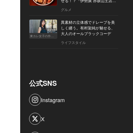
せる！？『伊勢廣 赤坂山王店』
へ
グルメ
異素材の立体感でドレープを美
しく纏う。有村架純が魅せる、
Vol.53
大人のオールブラックコーデ
東カレ女子の作り方
ライフスタイル
公式SNS
Instagram
X