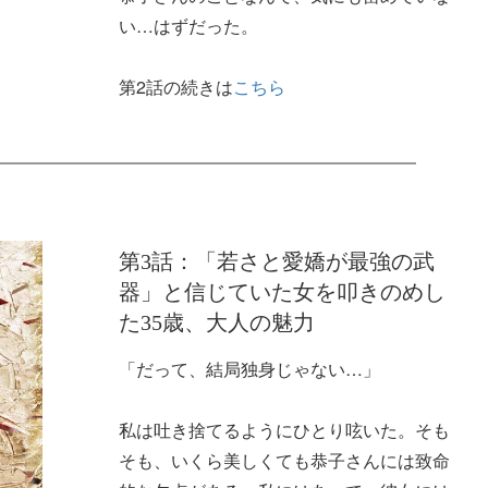
い…はずだった。
第2話の続きは
こちら
第3話：「若さと愛嬌が最強の武
器」と信じていた女を叩きのめし
た35歳、大人の魅力
「だって、結局独身じゃない…」
私は吐き捨てるようにひとり呟いた。そも
そも、いくら美しくても恭子さんには致命