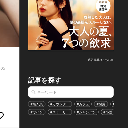
広告掲載はこちら≫
.05
記事を探す
#焼き鳥
#カウンター
#カフェ
#採用
#恋愛
#ワイン
#ストーリー
#シャンパン
#小説
#イ