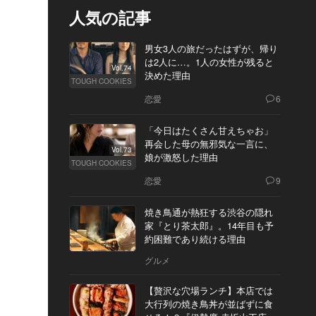
人気の記事
男女3人の旅だったはずが、帰り
は2人に…。1人の女性が残ると
Vol.74
決めた理由
TOUGH COOKIES
恋愛
6
「今日はたくさん甘えちゃお」
再会した母の無邪気な一言に、
Vol.73
娘が激怒した理由
TOUGH COOKIES
恋愛
9
焼き鳥通が熱狂する渋谷の隠れ
家『とり茶太郎』。14年目も予
約困難であり続ける理由
グルメ
【贅沢な穴場ランチ】本店では
大行列の焼き鳥丼が並ばずに食