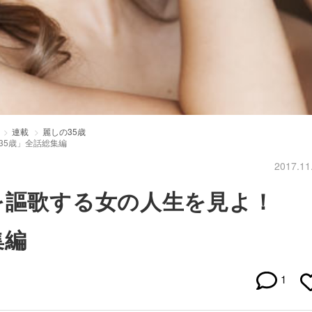
連載
麗しの35歳
35歳」全話総集編
2017.11
を謳歌する女の人生を見よ！
集編
1