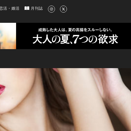
新のグルメ、洗練されたライフスタイル情報
恋活・婚活
月刊誌