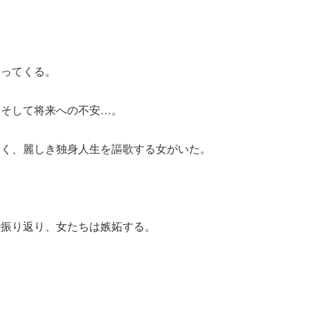
やってくる。
、そして将来への不安…。
なく、麗しき独身人生を謳歌する女がいた。
で振り返り、女たちは嫉妬する。