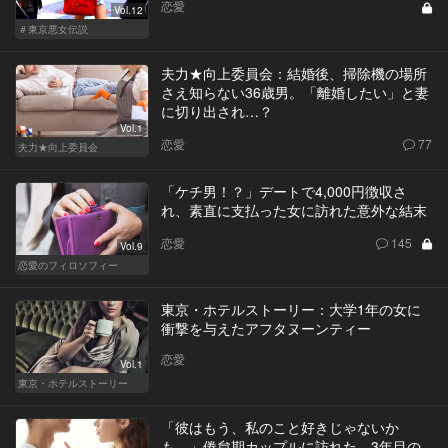
恋愛
Vol.12
＃東京悪女伝説
夫力★向上委員会：結婚後、掃除機の場所
さえ知らない36歳男。「離婚したい」と妻
に切り出され…？
Vol.1
恋愛
77
夫力★向上委員会
「ケチ男！？」デートで4,000円徴収さ
れ、素直に支払った女に訪れた意外な結末
恋愛
145
Vol.9
恋愛のフィロソフィー
東京・ホテルストーリー：大学1年の女に
衝撃を与えたアフタヌーンティー
恋愛
Vol.1
東京・ホテルストーリー
「彼はもう、私のこと好きじゃないか
も…」倦怠期カップルに訪れた、3年目の