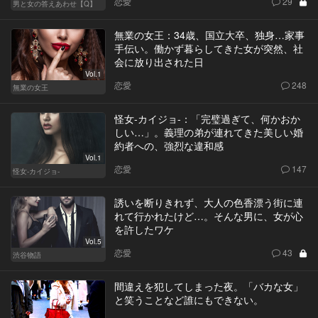
恋愛
29
男と女の答えあわせ【Q】
無業の女王：34歳、国立大卒、独身…家事
手伝い。働かず暮らしてきた女が突然、社
会に放り出された日
Vol.1
恋愛
248
無業の女王
怪女-カイジョ-：「完璧過ぎて、何かおか
しい…」。義理の弟が連れてきた美しい婚
約者への、強烈な違和感
Vol.1
恋愛
147
怪女-カイジョ-
誘いを断りきれず、大人の色香漂う街に連
れて行かれたけど…。そんな男に、女が心
を許したワケ
Vol.5
恋愛
43
渋谷物語
間違えを犯してしまった夜。「バカな女」
と笑うことなど誰にもできない。