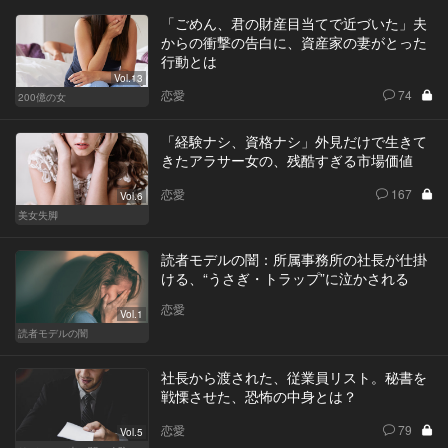
「ごめん、君の財産目当てで近づいた」夫
からの衝撃の告白に、資産家の妻がとった
行動とは
Vol.13
恋愛
74
200億の女
「経験ナシ、資格ナシ」外見だけで生きて
きたアラサー女の、残酷すぎる市場価値
恋愛
167
Vol.6
美女失脚
読者モデルの闇：所属事務所の社長が仕掛
ける、“うさぎ・トラップ”に泣かされる
恋愛
Vol.1
読者モデルの闇
社長から渡された、従業員リスト。秘書を
戦慄させた、恐怖の中身とは？
恋愛
79
Vol.5