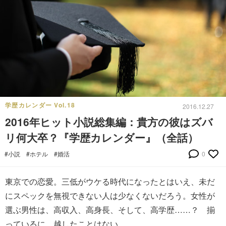
学歴カレンダー Vol.18
2016.12.27
2016年ヒット小説総集編：貴方の彼はズバ
リ何大卒？『学歴カレンダー』（全話）
#小説
#ホテル
#婚活
0
東京での恋愛。三低がウケる時代になったとはいえ、未だ
にスペックを無視できない人は少なくないだろう。女性が
選ぶ男性は、高収入、高身長、そして、高学歴……？ 揃
っているに、越したことはない。