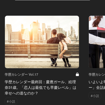
学歴カレンダー Vol.17
学歴カレンダ
学歴カレンダー最終回：慶應ガール、絵理
いよいよ
奈31歳。「恋人は最低でも早慶レベル」は
ー」全話
幸せへの道なのか？
#小説
#小説