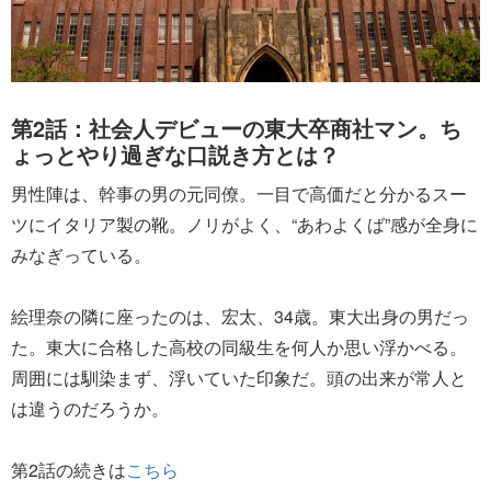
第2話：社会人デビューの東大卒商社マン。ち
ょっとやり過ぎな口説き方とは？
男性陣は、幹事の男の元同僚。一目で高価だと分かるスー
ツにイタリア製の靴。ノリがよく、“あわよくば”感が全身に
みなぎっている。
絵理奈の隣に座ったのは、宏太、34歳。東大出身の男だっ
た。東大に合格した高校の同級生を何人か思い浮かべる。
周囲には馴染まず、浮いていた印象だ。頭の出来が常人と
は違うのだろうか。
第2話の続きは
こちら