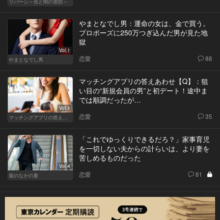
リバーシ～光と闇の攻防～
やまとなでし男：運命の女は、金で買う。
プロポーズに250万つぎ込んだ男が見た地
獄
Vol.1
恋愛
88
やまとなでし男
マッチングアプリの答えあわせ【Q】：狙
い目の“新規会員の男”と初デート！途中ま
では順調だったが…
Vol.1
恋愛
35
マッチングアプリの答えあわせ【Q】～SEASON2～
「これでゆっくりできるだろ？」家事育児
を一切しない夫からの計らいは、より妻を
苦しめるものだった
Vol.4
恋愛
81
籠のなかの妻