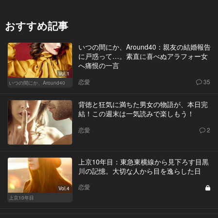
おすすめ記事
いつの間にか、Around40：親友の結婚報告
に戸惑って…。素直に喜べぬアラフォー女
へ痛恨の一言
Vol.1
恋愛
35
いつの間にか、Around40
背徳と狂気に満ちた男女の物語が、本日完
結！この週末は一気読みで楽しもう！
恋愛
2
上京10年目：東急東横線から見下ろす目黒
川の記憶。大切な人から目を逸らした日
恋愛
Vol.4
上京10年目