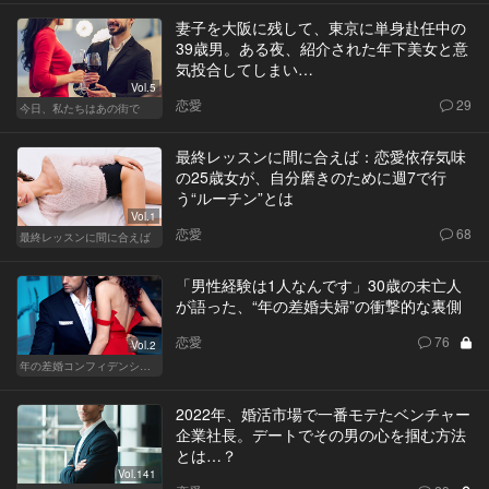
妻子を大阪に残して、東京に単身赴任中の
39歳男。ある夜、紹介された年下美女と意
気投合してしまい…
Vol.5
恋愛
29
今日、私たちはあの街で
最終レッスンに間に合えば：恋愛依存気味
の25歳女が、自分磨きのために週7で行
う“ルーチン”とは
Vol.1
恋愛
68
最終レッスンに間に合えば
「男性経験は1人なんです」30歳の未亡人
が語った、“年の差婚夫婦”の衝撃的な裏側
恋愛
76
Vol.2
年の差婚コンフィデンシャル
2022年、婚活市場で一番モテたベンチャー
企業社長。デートでその男の心を掴む方法
とは…？
Vol.141