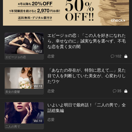
エビージョの恋：「この人を好きになれた
ら、幸せなのに」誠実な男を選べず、不毛
な恋を貫く女の闇
Vol.2
恋愛
102
エビージョの恋
「あなたの存在が、特別に思えて…」見た
目で人を判断していた美女が、心変わりし
たワケ
Vol.13
恋愛
35
美女の憂鬱
いよいよ明日で最終話！「二人の男で」全
話総集編
恋愛
Vol.10
二人の男で