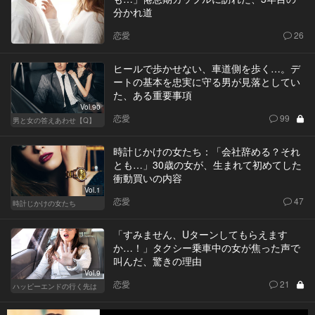
分かれ道
恋愛
26
ヒールで歩かせない、車道側を歩く…。デ
ートの基本を忠実に守る男が見落としてい
た、ある重要事項
Vol.90
恋愛
99
男と女の答えあわせ【Q】
時計じかけの女たち：「会社辞める？それ
とも…」30歳の女が、生まれて初めてした
衝動買いの内容
Vol.1
恋愛
47
時計じかけの女たち
「すみません、Uターンしてもらえます
か…！」タクシー乗車中の女が焦った声で
叫んだ、驚きの理由
Vol.9
恋愛
21
ハッピーエンドの行く先は