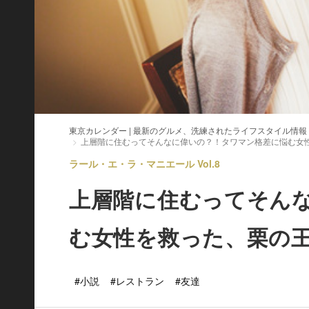
東京カレンダー | 最新のグルメ、洗練されたライフスタイル情報
上層階に住むってそんなに偉いの？！タワマン格差に悩む女
ラール・エ・ラ・マニエール Vol.8
上層階に住むってそん
む女性を救った、栗の
#小説
#レストラン
#友達