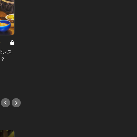
6
ラール・エ・ラ・マニエール Vol.5
ラール・
流レス
ラール・エ・ラ・マニエール：初め
ラール
は？
て愛した人にプロポーズを断られた
デルが
男が気付いた、自分の存在価値と
にもな
は？
#小説
#小説