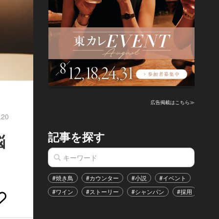
広告掲載はこちら≫
.20
記事を探す
悩
#焼き鳥
#カウンター
#小説
#イベント
#港区
#ワイン
#ストーリー
#シャンパン
#採用
#恋