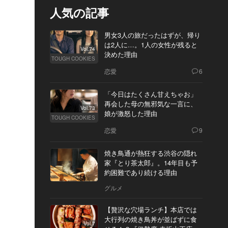
人気の記事
男女3人の旅だったはずが、帰り
は2人に…。1人の女性が残ると
Vol.74
決めた理由
TOUGH COOKIES
恋愛
6
「今日はたくさん甘えちゃお」
再会した母の無邪気な一言に、
Vol.73
娘が激怒した理由
TOUGH COOKIES
恋愛
9
焼き鳥通が熱狂する渋谷の隠れ
家『とり茶太郎』。14年目も予
約困難であり続ける理由
グルメ
【贅沢な穴場ランチ】本店では
大行列の焼き鳥丼が並ばずに食
Vol.7