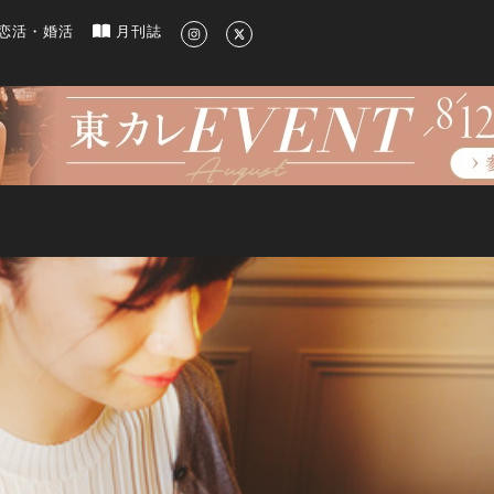
新のグルメ、洗練されたライフスタイル情報
恋活・婚活
月刊誌