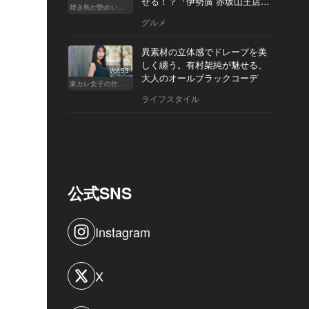
せる！？『伊勢廣 赤坂山王店』
焼き鳥が艶めいてきた
へ
グルメ
異素材の立体感でドレープを美
しく纏う。有村架純が魅せる、
Vol.53
大人のオールブラックコーデ
東カレ女子の作り方
ライフスタイル
公式SNS
Instagram
X