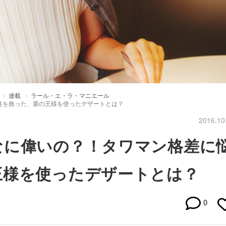
連載
ラール・エ・ラ・マニエール
性を救った、栗の王様を使ったデザートとは？
2016.10
なに偉いの？！タワマン格差に
王様を使ったデザートとは？
0