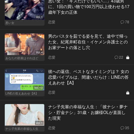
悪い女：「キスだけでもいい…」43歳男
に、1回の買い物で100万円以上使わせる17
歳年下女の正体
Vol.1
恋愛
78
悪い女
男のパスタを茹でる姿を見て、途中で帰っ
た女。紀尾井町在住・イケメン弁護士との
お家デートの落とし穴
Vol.4
恋愛
22
あなたの部屋はそれほど
彼への返信、ベストなタイミングは？ 女の
恋愛バイブルは、間違いだらけ：LINEの答
えあわせ【A】
Vol.13
恋愛
LINEの答えあわせ【A】
ナシ子先輩の幸福な人生：「彼ナシ・夢ナ
シ・貯金ナシ」31歳・お嬢様OLが直面し
た現実
Vol.1
恋愛
35
ナシ子先輩の幸福な人生