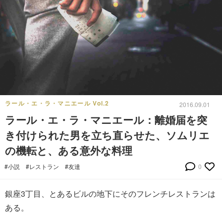
ラール・エ・ラ・マニエール Vol.2
2016.09.01
ラール・エ・ラ・マニエール：離婚届を突
き付けられた男を立ち直らせた、ソムリエ
の機転と、ある意外な料理
#小説
#レストラン
#友達
0
銀座3丁目、とあるビルの地下にそのフレンチレストランは
ある。