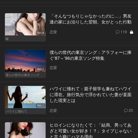
「そんなつもりじゃなかったのに…」男友
達の家にお泊りした翌朝、女がとった行動
恋愛
119
Vol.4
嘘
僕らの世代の東京ソング：アラフォーに捧
ぐ'87～'96の東京ソング特集
恋愛
Vol.1
僕らの世代の東京ソング
ハワイに憧れて：親子留学も兼ねてハワイ
に滞在。旅行気分で浮かれていた妻が直面
した現実とは
Vol.1
恋愛
20
ハワイに憧れて
ヒロインになりたくて：「結局、男ってあ
ざと可愛い女が好き！？」タイプじゃない
と言う癖にハマる理由