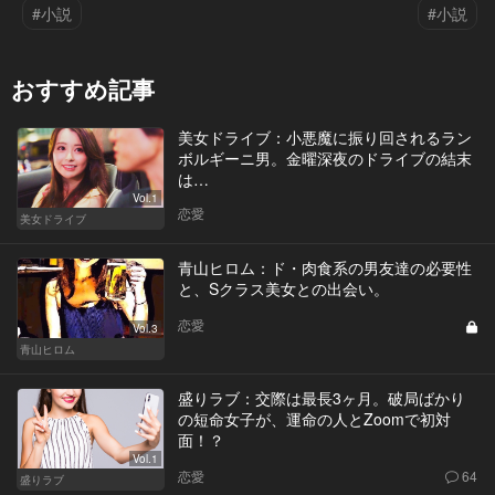
#小説
#小説
おすすめ記事
美女ドライブ：小悪魔に振り回されるラン
ボルギーニ男。金曜深夜のドライブの結末
は…
Vol.1
恋愛
美女ドライブ
青山ヒロム：ド・肉食系の男友達の必要性
と、Sクラス美女との出会い。
恋愛
Vol.3
青山ヒロム
盛りラブ：交際は最長3ヶ月。破局ばかり
の短命女子が、運命の人とZoomで初対
面！？
Vol.1
恋愛
64
盛りラブ