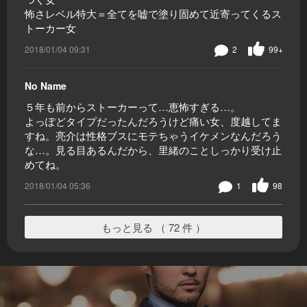
怖さレベル特大＝全てを嘘で塗り固めて近寄ってくるス
トーカー女
2018/01/04 09:31
2
99+
No Name
５年も前からストーカーって…恵怖すぎる…。
よっぽどタイプだったんだろうけど痛い女、度越してま
すね。亮介は性格ブスにモテちゃうイケメンなんだろう
な…。見る目あるんだから、里緒のことしっかり受け止
めてね。
2018/01/04 05:36
1
98
もっと見る （ 72 件 ）