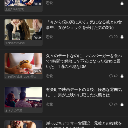
恋愛
Vol.8
上位3%の悲哀
「今から僕の家に来て」気になる彼との食
事中、女がショックを受けた男の対応
恋愛
20
Vol.9
スマホの中の私
久々のデートなのに、ハンバーガーを食べ
て1時間で解散…？不安になった彼女に届
いた、1通の不穏なDM
Vol.5
恋愛
42
この恋が成就しない理由
有楽町で映画デートの直後、険悪な雰囲気
に…。男が上映中に犯した失態とは
恋愛
24
Vol.4
オトナの卒業
崖っぷちアラサー奮闘記：元彼との復縁を