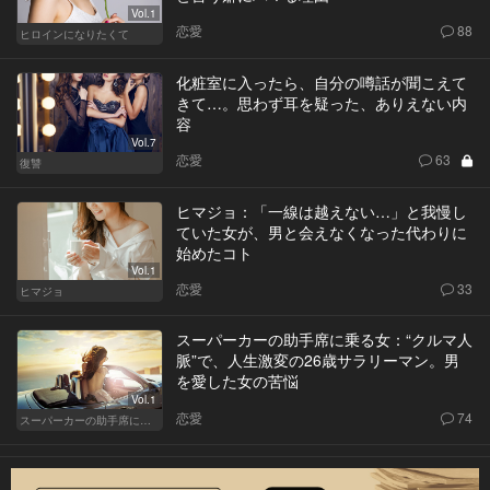
Vol.1
恋愛
88
ヒロインになりたくて
化粧室に入ったら、自分の噂話が聞こえて
きて…。思わず耳を疑った、ありえない内
容
Vol.7
恋愛
63
復讐
ヒマジョ：「一線は越えない…」と我慢し
ていた女が、男と会えなくなった代わりに
始めたコト
Vol.1
恋愛
33
ヒマジョ
スーパーカーの助手席に乗る女：“クルマ人
脈”で、人生激変の26歳サラリーマン。男
を愛した女の苦悩
Vol.1
恋愛
74
スーパーカーの助手席に乗る女