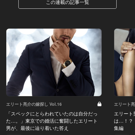
この連載の記事一覧
エリート亮介の嫁探し Vol.16
エリート亮介
「スペックにとらわれていたのは自分だっ
エリート
た…。」東京での婚活に奮闘したエリート
は…！？
男が、最後に辿り着いた答え
集編