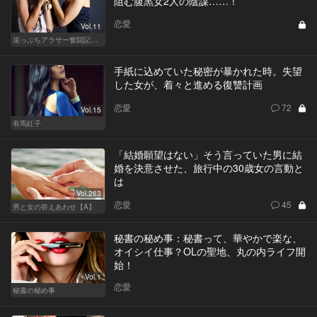
阻む腹黒女2人の陰謀……！
恋愛
Vol.11
崖っぷちアラサー奮闘記 written by 内埜さくら
手紙に込めていた秘密が暴かれた時。失望
した女が、着々と進める復讐計画
恋愛
72
Vol.15
有馬紅子
「結婚願望はない」そう言っていた男に結
婚を決意させた、旅行中の30歳女の言動と
は
Vol.263
恋愛
45
男と女の答えあわせ【A】
秘書の秘め事：秘書って、華やかで楽な、
オイシイ仕事？OLの聖地、丸の内ライフ開
始！
Vol.1
恋愛
秘書の秘め事