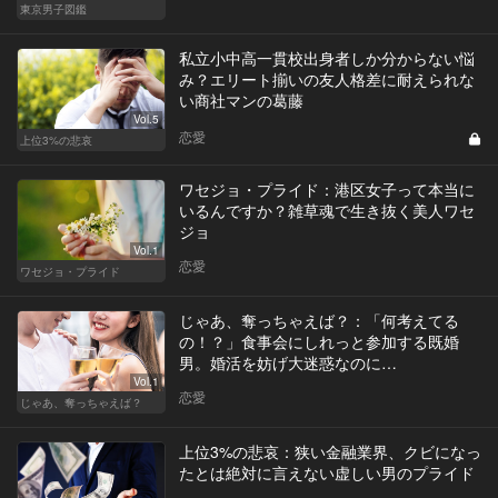
東京男子図鑑
私立小中高一貫校出身者しか分からない悩
み？エリート揃いの友人格差に耐えられな
い商社マンの葛藤
Vol.5
恋愛
上位3%の悲哀
ワセジョ・プライド：港区女子って本当に
いるんですか？雑草魂で生き抜く美人ワセ
ジョ
Vol.1
恋愛
ワセジョ・プライド
じゃあ、奪っちゃえば？：「何考えてる
の！？」食事会にしれっと参加する既婚
男。婚活を妨げ大迷惑なのに…
Vol.1
恋愛
じゃあ、奪っちゃえば？
上位3%の悲哀：狭い金融業界、クビになっ
たとは絶対に言えない虚しい男のプライド