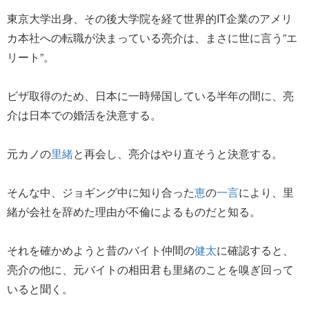
東京大学出身、その後大学院を経て世界的IT企業のアメリ
カ本社への転職が決まっている亮介は、まさに世に言う”エ
リート”。
ビザ取得のため、日本に一時帰国している半年の間に、亮
介は日本での婚活を決意する。
元カノの
里緒
と再会し、亮介はやり直そうと決意する。
そんな中、ジョギング中に知り合った
恵
の
一言
により、里
緒が会社を辞めた理由が不倫によるものだと知る。
それを確かめようと昔のバイト仲間の
健太
に確認すると、
亮介の他に、元バイトの相田君も里緒のことを嗅ぎ回って
いると聞く。