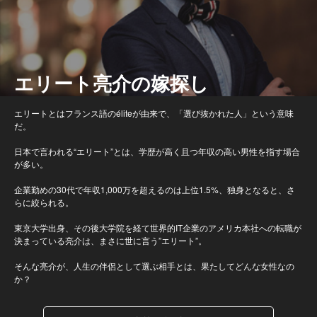
エリート亮介の嫁探し
エリートとはフランス語のéliteが由来で、「選び抜かれた人」という意味
だ。
日本で言われる“エリート”とは、学歴が高く且つ年収の高い男性を指す場合
が多い。
企業勤めの30代で年収1,000万を超えるのは上位1.5%、独身となると、さ
らに絞られる。
東京大学出身、その後大学院を経て世界的IT企業のアメリカ本社への転職が
決まっている亮介は、まさに世に言う”エリート”。
そんな亮介が、人生の伴侶として選ぶ相手とは、果たしてどんな女性なの
か？