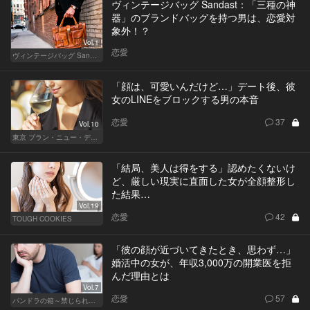
ヴィンテージバッグ Sandast：「三種の神
器」のブランドバッグを持つ男は、恋愛対
象外！？
Vol.1
恋愛
ヴィンテージバッグ Sandast
「顔は、可愛いんだけど…」デート後、彼
女のLINEをブロックする男の本音
恋愛
37
Vol.10
東京 ブラン・ニュー・デイズ
「結局、美人は得をする」認めたくないけ
ど、厳しい現実に直面した女が全顔整形し
た結果…
Vol.19
恋愛
42
TOUGH COOKIES
「彼の顔が近づいてきたとき、思わず…」
婚活中の女が、年収3,000万の開業医を拒
んだ理由とは
Vol.7
恋愛
57
パンドラの箱～禁じられた一手～