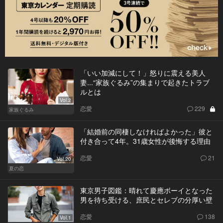
「いい加減にして！」怒りに震える美人
妻...“家族ぐるみ”の集まりで起きたトラブ
ルとは
Vol.2
恋愛
229
家族ぐるみ
「結婚前の同棲しなければよかった」彼と
付き合って4年。31歳女性が後悔する理由
恋愛
21
Vol.20
夏の恋
東京男子図鑑：晴れて慶應ボーイとなった
男を待ち受ける、庶民とセレブの分厚い壁
恋愛
138
Vol.1