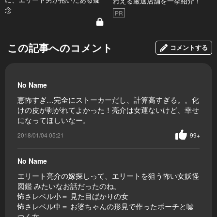
わえる厳選店舗を一挙紹介！
念
PR
この記事へのコメント
コメントする
No Name
恵怖すぎ…完全にストーカーだし、計算高すぎる。。化
けの皮が剥がれてよかった！亮介は女運ないけど、幸せ
になってほしいなー。
2018/01/04 05:21
99+
No Name
エリート亮介の嫁探しって、エリートを狙う怖い女妖怪
図鑑 みたいなお話だったのね。
怖さレベル小＝ 見た目ばかりの女
怖さレベル中＝ お婆ちゃんの形見で作ったポーチと嘘
つく女