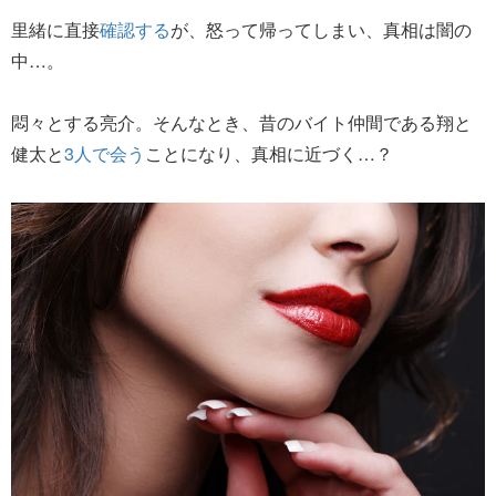
里緒に直接
確認する
が、怒って帰ってしまい、真相は闇の
中…。
悶々とする亮介。そんなとき、昔のバイト仲間である翔と
健太と
3人で会う
ことになり、真相に近づく…？