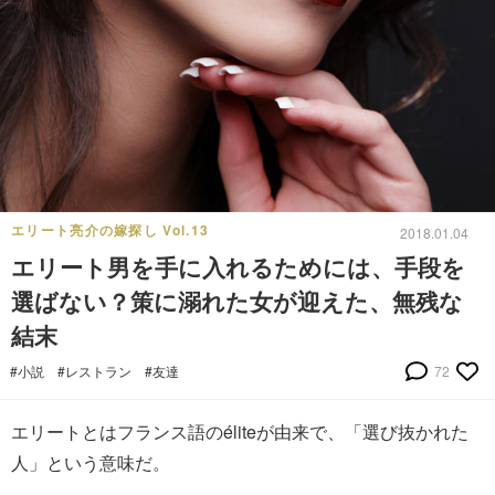
エリート亮介の嫁探し Vol.13
2018.01.04
エリート男を手に入れるためには、手段を
選ばない？策に溺れた女が迎えた、無残な
結末
#小説
#レストラン
#友達
72
エリートとはフランス語のéliteが由来で、「選び抜かれた
人」という意味だ。